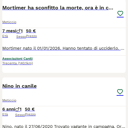
Mortimer ha sconfitto la morte, ora è in canile
Meticcio
7 mesi
1
50 €
Età
Prezzo
Sesso
Mortimer nato il 01/01/2026. Hanno tentato di ucciderlo. Gli hanno fatto mangiare ossa di pollo, pelle e derivati con puntine da disegno. Lui non è morto, perché una persona lo ha sentito guaire dai dolori e lo ha portato subito al soccorso veterinario. Li è stato pulito l'addome, dove per fortuna questo "cibo" era rimasto. Se passava oltre, il cucciolo moriva, anzi, lo dovevano sopprimere. Lui è un cucciolo tanto buono e carino e non ha smesso di fidarsi delle persone. Per tutte le info chiamate il 0039/3714497821
Associazioni Canili
Trecenta
(140.1km)
1
1
Nino in canile
Meticcio
6 anni
1
50 €
Età
Prezzo
Sesso
Nino, nato il 27/06/2020 Trovato vagante in campagna. Ora sta in canile fra le mura di cemento, il freddo pavimento e 1200 cani che abbaiano dalla mattina alla sera. Lui ne soffre. Troviamo qualcuno che li regala la tranquilità che lui sogna ? Nino è un bravo cane che se lo merita. Per tutte le info 0039/3714497821