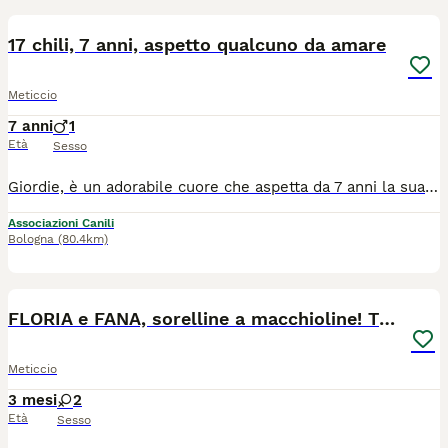
17 chili, 7 anni, aspetto qualcuno da amare
Meticcio
7 anni
1
Età
Sesso
Giordie, è un adorabile cuore che aspetta da 7 anni la sua famiglia, e non ci si spiega il perché. pesa sui 17 chili, taglia media contenuta, un cagnolino dolce e socievole che ama tanto giocare con palline e giochini, come fosse ancora un cucciolone. Sempre pronto a farsi coccolare e accarezzare, ama il contatto umano, lo cerca. Può essere un pò diffidente all'inizio quando non conosce le persone, ma la sua bontà lo fa cedere in fretta. Va d'accordo con i suoi simili, siano maschi o femmine e ama giocare con loro. È davvero un cane amorevole che purtroppo aspetta da tempo che qualcuno si accorga di lui. Al momento si trova in stallo. Dopo iter pre affido può arrivare dove c'è amore e casa. Si trova in stallo a Latina ma arriva in tutto il Centro Nord con staffetta autorizzata ASL
Associazioni Canili
Bologna
(80.4km)
8
FLORIA e FANA, sorelline a macchioline! TG PICCOLA
Meticcio
3 mesi
2
Età
Sesso