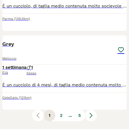
È un cucciolo, di taglia medio contenuta molto socievole con gli altri cani ed affettuoso con le persone, ma avrà bisogno di educazione e socialità e tempo a disposizione da dedicare a lui. Si trova in provincia di Salerno, ma può raggiungere anche il centro qNord. Se interessati lasciate un messaggio di presentazione con età tipologia di abitazione tempo dedicare i cani specificando se il cane sta dentro oppure fuori.
Parma
(139.5km)
3
Grey
Meticcio
1 settimana
1
Età
Sesso
È un cucciolo di 4 mesi, di taglia medio contenuta molto socievole con gli altri cani ed affettuoso con le persone, ma avrà bisogno di educazione e socialità e tempo a disposizione da dedicare a lui. Si trova in provincia di Salerno, ma può raggiungere anche il centro qNord. Se interessati lasciate un messaggio di presentazione con età tipologia di abitazione tempo dedicare i cani specificando se il cane sta dentro oppure fuori.
Ostellato
(121km)
1
2
...
5