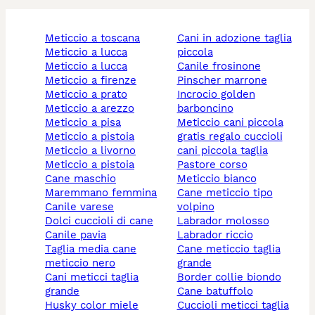
meticcio a toscana
cani in adozione taglia
meticcio a lucca
piccola
meticcio a lucca
canile frosinone
meticcio a firenze
pinscher marrone
meticcio a prato
incrocio golden
meticcio a arezzo
barboncino
meticcio a pisa
meticcio cani piccola
meticcio a pistoia
gratis regalo cuccioli
meticcio a livorno
cani piccola taglia
meticcio a pistoia
pastore corso
cane maschio
meticcio bianco
maremmano femmina
cane meticcio tipo
canile varese
volpino
dolci cuccioli di cane
labrador molosso
canile pavia
labrador riccio
taglia media cane
cane meticcio taglia
meticcio nero
grande
cani meticci taglia
border collie biondo
grande
cane batuffolo
husky color miele
cuccioli meticci taglia