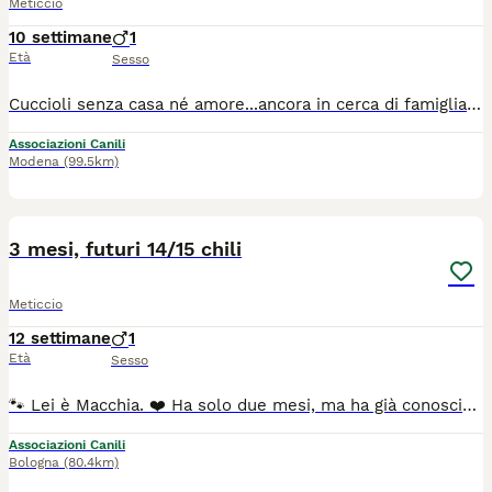
Meticcio
10 settimane
1
Età
Sesso
Cuccioli senza casa né amore...ancora in cerca di famiglia. Socievoli e buonissimi, chiedono solo un po d'amore. Vaccinati e sverminati. Quelli in foto e altri. Per adottarne uno chiamateci al 3?40?57?83?896 Dai 2 mesi, taglie medie sui 25 kg da adulti Arrivano con staffetta a Bologna, con ritiro a Casalecchio di Reno.
Associazioni Canili
Modena
(99.5km)
9
3 mesi, futuri 14/15 chili
Meticcio
12 settimane
1
Età
Sesso
🐾 Lei è Macchia. ❤️ Ha solo due mesi, ma ha già conosciuto ciò che nessun cucciolo dovrebbe vivere. La sua storia è fatta di solitudine, fame e giornate trascorse da randagia, in balia di un destino che avrebbe potuto portarla via troppo presto. Oggi, però, la sua vita è cambiata. Grazie al grande cuore delle volontarie Macchia è finalmente al sicuro. Ma il suo lieto fine non è ancora arrivato. Ora aspetta una famiglia che la scelga per sempre. Una famiglia che la guardi negli occhi e si innamori di quella dolcissima macchiolina sul suo musetto, del suo sguardo pieno di speranza e della sua voglia di vivere. Perché diciamocelo… come si fa a non innamorarsi di lei? Macchia sarà affidata spulciata, sverminata, vaccinata e con microchip, previo iter di preaffido. Questa bimba sarà una taglia media contenuta, max 15 kg 📍 Siamo ad Eboli (SA) ☎️ Per informazioni: 338 593 0994. Lei dopo visita conoscitiva pre affido arriva con staffetta autorizzata ASL in tutto il Centro Nord, con vaccini e libretto sanitario
Associazioni Canili
Bologna
(80.4km)