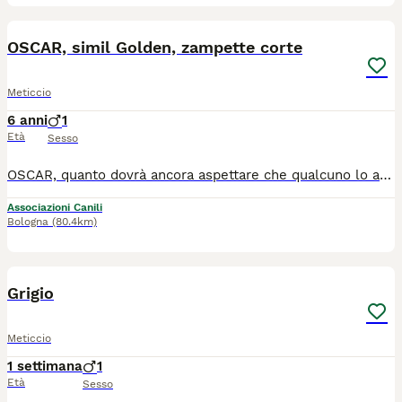
12
1
OSCAR, simil Golden, zampette corte
Meticcio
6 anni
1
Età
Sesso
OSCAR, quanto dovrà ancora aspettare che qualcuno lo accolga con se? E' bello, dolce e simpatico, simile ad un Golden Retriever, ma con le zampotte corte, che insieme ai suoi circa 28 chili di peso e al suo bel carattere, lo rendono davvero adorabile, ha 7 anni circa, tenero e dolce come pochi, molto affettuoso, e socievole con le persone, un cane buono che saprà donare tanto amore a chi le aprirà le porte di casa. Ama giocare e cerca sempre il contatto umano, e le coccole. Oscar sta in rifugio e soffre molto il box. Non va d'accordo con cani maschi e con gatti. Sì invece con le femmine. E' sano, negativo malattie mediterranee, sterilizzato e vaccinato. Chiedete di Oscar, tramite messaggio Whatsapp ad Alessandra 3926279483. Dopo controlli preaffido arriva da Palermo in tutto il Centro Nord. Non facciamolo restare in rifugio.
Associazioni Canili
Bologna
(80.4km)
3
Grigio
Meticcio
1 settimana
1
Età
Sesso