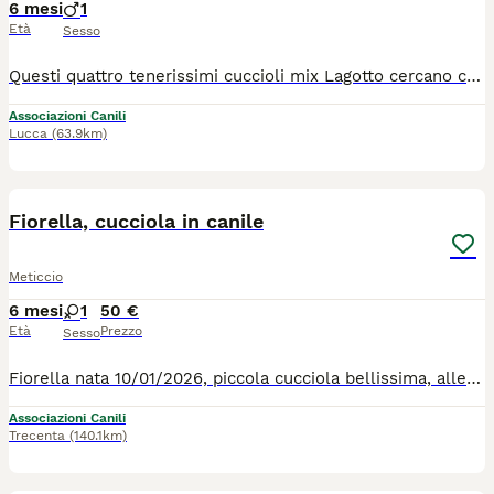
6 mesi
1
Età
Sesso
Questi quattro tenerissimi cuccioli mix Lagotto cercano casa: Sandro, Jack, Otello e la femminuccia Yara. Hanno circa sei mesi e sono una futura taglia media. Si trovano a Siena e si affidano vaccinati e chippati previa disponibilità a controlli pre e post affido. Per informazioni: Cell. 339 4246922 - 338 2227702 Mail. asstasiena@gmail.com
Associazioni Canili
Lucca
(63.9km)
11
Fiorella, cucciola in canile
Meticcio
6 mesi
1
50 €
Età
Prezzo
Sesso
Fiorella nata 10/01/2026, piccola cucciola bellissima, allegrissima e giocosa. Possiamo trovare per lei una casa, prima che il canile la rende fobica e malata ? Per tutte le info chiamate il 0039/3714497821
Associazioni Canili
Trecenta
(140.1km)
6
3