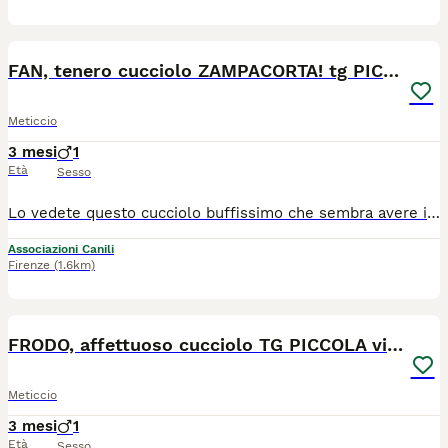
7
FAN, tenero cucciolo ZAMPACORTA! tg PICCOLA
Meticcio
3 mesi
1
Età
Sesso
Lo vedete questo cucciolo buffissimo che sembra avere il muso diviso a metà, quasi come se avesse una maschera da supereroe? E' Fan, un cucciolotto di 4 mesi, taglia piccola (entro i 10kg da adulto, dalle foto sembra grande ma è un nanetto dalle zampe corte, la sua mamma è una scricciolina di 6kg appena), e ci ha conquistati tutti con i suoi colori particolari le sue fattezze da lombricone (è lungo ma bassino, fa ridere!) e la sua scoppiettante simpatia. E' sempre allegro e felice, e se ci fate caso in alcune foto sembra anche sorridere! Porta tantissima allegria, con lui vicino vi assicuriamo che è impossibile sentirsi tristi, vi tirerà su di morale in pochi secondi. E' un gran giocherellone, curioso e sveglio. Certo, non vi nascondiamo che all'inizio è un po' impaurito da chi non conosce, la vita in box gli ha impedito di fare grosse esperienze per ora quindi ogni novità lo spaventa un po', ma siamo certi che se avrete un po' di pazienza, dolcezza e proverete a comprenderlo ed aiutarlo, presto si aprira con voi come ha fatto con noi! Con chi conosce e con chi ha confidenza, infatti è affettuoso da morire! Dire che è un coccolone è dire poco, è un gran ruffiano che elemosina carezze e grattini a destra e a manca, senza sosta. Starebbe ore a farsi coccolare, dategli la possibilità di farlo e non vi si staccherà più. Vorremmo toglierlo dal rifugio e vederlo con una famiglia amato e felice. Ci riusciremo? Cerca casa in TOSCANA. Se siete interessati contattateci via WHATSAPP al 3890452494. Mandateci un messaggio di presentazione (raccontandoci un po' di voi, di dove vivrebbe e della vita che farebbe in vostra compagnia). Vi richiameremo.
Associazioni Canili
Firenze
(1.6km)
9
FRODO, affettuoso cucciolo TG PICCOLA vi aspetta!
Meticcio
3 mesi
1
Età
Sesso