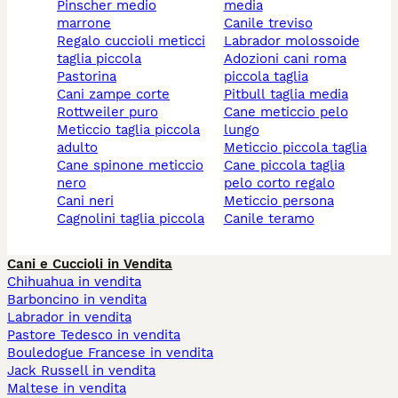
pinscher medio
media
marrone
canile treviso
regalo cuccioli meticci
labrador molossoide
taglia piccola
adozioni cani roma
pastorina
piccola taglia
cani zampe corte
pitbull taglia media
rottweiler puro
cane meticcio pelo
meticcio taglia piccola
lungo
adulto
meticcio piccola taglia
cane spinone meticcio
cane piccola taglia
nero
pelo corto regalo
cani neri
meticcio persona
cagnolini taglia piccola
canile teramo
Cani e Cuccioli in Vendita
Chihuahua in vendita
Barboncino in vendita
Labrador in vendita
Pastore Tedesco in vendita
Bouledogue Francese in vendita
Jack Russell in vendita
Maltese in vendita