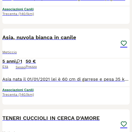
Associazioni Canili
Trecenta
(140.1km)
7
2
Asia, nuvola bianca in canile
Meticcio
5 anni
1
50 €
Età
Prezzo
Sesso
Asia nata il 01/01/2021 lei è 60 cm di garrese e pesa 35 kg.....35 kg di amore puro ! Un nuvola bianca da coccolare ! Bella, buona e coccolosa ! Lei è stata sequestrata al suo padrone, che la maltrattava. Per farla sembrare cattiva, pericolosa ed aggresiva, le ha tagliato anche le orecchie ! Povero piccolo amore. Ma lei non ha mai smesso di amare gli esseri umani, perchè lei ha un cuore troppo grande. Sarebbe ora, che lei esce dal canile per entrare in una casa tutta sua con una famiglia tutta sua. è brava, buona e va d'accordo con tutti ! per tutte le info chiamate il 0039/3714497821
Associazioni Canili
Trecenta
(140.1km)
11
TENERI CUCCIOLI IN CERCA D'AMORE