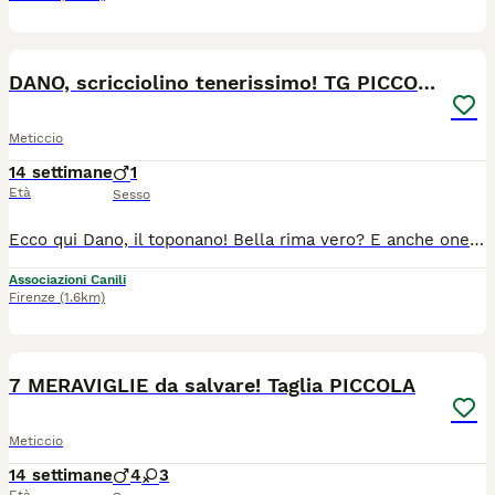
6
DANO, scricciolino tenerissimo! TG PICCOLA
Meticcio
14 settimane
1
Età
Sesso
Ecco qui Dano, il toponano! Bella rima vero? E anche onesta visto che Dano è uno scricciolino, un simpatico cucciolo mignon dalle lunghe orecchie! Ha 3 mesi e mezzo e ovviamente è una taglia piccola (10kg ca da adulto). Che possiamo dirvi di lui? Cercate un cucciolo dolce e coccolone? Eccolo qui! Un cucciolo simpatico da morire? Lui lo è! Un cucciolo vivace, giocherellone e che mette allegria solo a guardarlo? Dano ha tutto questo e anche di più! E' proprio il cucciolo che qualsiasi famiglia vorrebbe al proprio fianco, pronto a riempirvi le giornate d'affetto, felicità e qualche marachella da teppistello. Purtroppo Dano sta crescendo in rifugio, posto difficile per qualsiasi cane ma in particolar modo per un nanerottolo come lui. Ha tanto bisogno di una famiglia al suo fianco, una famiglia che gli mostri il mondo e gli faccia conoscere il lato bello della vita... una famiglia che lui ricambierà con un amore sconfinato e tante tenere leccatine! Cerca casa in TOSCANA. Se siete interessati contattateci via WHATSAPP al 3890452494. Mandateci un messaggio di presentazione (raccontandoci un po' di voi, di dove vivrebbe e della vita che farebbe in vostra compagnia). Vi richiameremo.
Associazioni Canili
Firenze
(1.6km)
8
7 MERAVIGLIE da salvare! Taglia PICCOLA
Meticcio
14 settimane
4
3