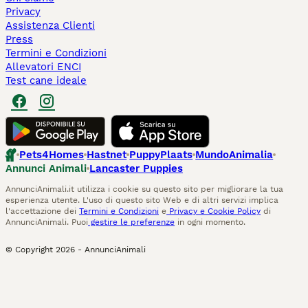
Privacy
Assistenza Clienti
Press
Termini e Condizioni
Allevatori ENCI
Test cane ideale
Pets4Homes
Hastnet
PuppyPlaats
MundoAnimalia
Annunci Animali
Lancaster Puppies
AnnunciAnimali.it utilizza i cookie su questo sito per migliorare la tua
esperienza utente. L'uso di questo sito Web e di altri servizi implica
l'accettazione dei
Termini e Condizioni
e
Privacy e Cookie Policy
di
AnnunciAnimali. Puoi
gestire le preferenze
in ogni momento.
© Copyright
2026
-
AnnunciAnimali