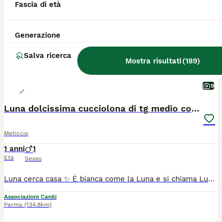
Fascia di età
Generazione
Salva ricerca
Mostra risultati
(
189
)
9
Luna dolcissima cucciolona di tg medio contenuta
Meticcio
1 anni
1
Età
Sesso
Luna cerca casa ✨ È bianca come la Luna e si chiama Luna 🌝 Ha 1 anno e mezzo, taglia medio contenuta sui 16 kg 😍 Luna è arrivata dalla Puglia questa mattina al rifugio Hope Eden Dog e si è già ambientata facendosi conoscere in tutta la sua dolcezza 🐶❤️ Luna e stata salvata dalla strada, da una situazione di pericolo e adesso aspetta di essere conosciuta, notata e di iniziare la sua nuova vita. Si affida Sterilizzata e in regola con vaccini e microchip. Per info Maria Luisa previo messaggio whattsapp di presentazione 3383338227 #adottanoncomprare #fidenza #hope_eden_dog #adoptdontshop #doglovers
Associazioni Canili
Parma
(134.8km)
13