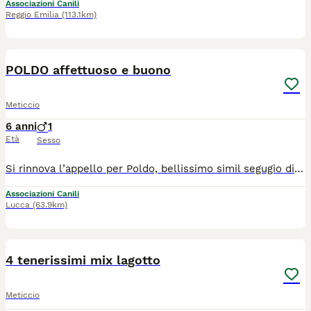
Associazioni Canili
Reggio Emilia
(113.1km)
5
POLDO affettuoso e buono
Meticcio
6 anni
1
Età
Sesso
Si rinnova l’appello per Poldo, bellissimo simil segugio di taglia media, entrato in canile nel mese di febbraio 2021. Poldo è un cane esuberante, vivace e leggermente timido con gli estranei. Va d’accordo con le femmine e anche con diversi maschi. Adora le palline, è affettuoso e buono. Si cerca per lui una situazione adeguata al suo bisogno di movimento. Ha circa 6 anni E’ a Siena, adottabile nel centro nord, con disponibilità a controlli pre e post affido, oltre a dare notizie di lui via via Per informazioni: 3382227702
Associazioni Canili
Lucca
(63.9km)
4
4 tenerissimi mix lagotto
Meticcio