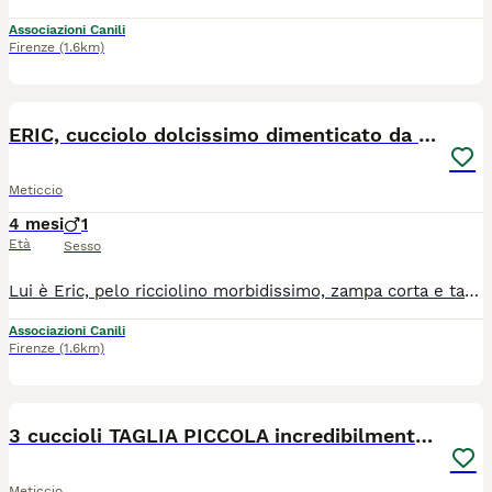
Associazioni Canili
Firenze
(1.6km)
5
ERIC, cucciolo dolcissimo dimenticato da tutti.
Meticcio
4 mesi
1
Età
Sesso
Lui è Eric, pelo ricciolino morbidissimo, zampa corta e tantissima simpatia! Ha quasi 5 mesi, taglia medio contenuta (15kg ca da adulto, bassino). Diciamolo: per noi è super carino, ma sappiamo che non è il cane che conquista a prima vista, il cucciolo paffuto dal manto biondo che tutti cercano. Ha un manto nero che purtroppo lo penalizzerà e rischia di farlo rimanere in canile a vita. La sua forza non sta nell'aspetto, è vero, ma nel suo carattere fantastico, e non è questo l'importante? Eric ha tutte le qualità che si possono desiderare in un cane che deve entrare a far parte di una famiglia, diventare un compagno di vita. E' un coccolone assoluto, un cucciolo dolcissimo che vive per un po' di tenerezza. Ogni volta che vede un volontario cerca di attirare la sua attenzione, elemosinando carezze, e attenzioni... ci fa tanta tenerezza sentirlo piangere quando rimane solo. E' pacifico con tutti, buono come il pane. Abbiamo paura di vederlo crescere in un box, dimenticato, triste e solo. Speriamo di trovare qualcuno dal cuore enorme che sappia andare oltre al colore del pelo, e che veda quello che Eric ha dentro: un cuore puro e una bontà sconfinata. - Qui mettiamo solo qualche foto ma se interessati contattateci e vi manderemo anche dei video, così potrete vederlo in tutta la sua simpatia e dolcezza. - Nelle prime foto potete vedere che aveva gli occhi spennacchiati. E' stato curato per un problema cutaneo (passeggero e NON contagioso) che ora è totalmente sconfitto, e il pelo è ricresciuto (come vedete nelle altre foto). Cerca casa in TOSCANA. Se siete interessati contattateci via WHATSAPP al 3890452494. Mandateci un messaggio di presentazione (raccontandoci un po' di voi, di dove vivrebbe e della vita che farebbe in vostra compagnia). Vi richiameremo.
Associazioni Canili
Firenze
(1.6km)
9
3 cuccioli TAGLIA PICCOLA incredibilmente dolci!
Meticcio