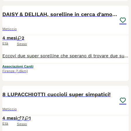
7
DAISY & DELILAH, sorelline in cerca d'amore!
Meticcio
4 mesi
2
Età
Sesso
Eccovi due super sorelline che sperano di trovare due super famiglie che si innamorino presto di loro. Non è facile, non sono le classiche cucciolotte mignon, bionde e paffute che tutti cercano... ma dobbiamo provarci! Sono Daisy e Delilah, hanno quasi 5 mesi e sono una taglia media (20-22kg). Esteticamente si somigliano moltissimo, caratterialmente hanno le loro peculiarità. Daisy è una cucciola da 10 e lode, simpaticissima, socievole ed espansiva, coccolona da morire. Ama le persone, è aperta, festosa, super giocherellona, una feliciona. E' una cucciola equilibratissima, vivace ma senza eccessi e non è scontato a questa età. Delilah è un pochino più timida, ci mette più ad aprirsi, è delicata e pacata... ma appena si apre si rivela incredibilmente tenera e dolce, ha solo bisogno di un po' di pazienza in più. Per lei serviranno persone sensibili e che vogliano aiutarla a superare le difficoltà, persone che diventino il suo porto sicuro. Tutte e due sono speciali a modo loro, affettuosissime anche se con tempi diversi e tutte e due amano i cani e i mici. Hanno soprattutto un'altra cosa in comune: tutte e due hanno bisogno di qualcuno al loro fianco, tutte e due sognano una vita fuori dal box, lontano dalla tristezza e tutte e due sperano di non rimanere invisibili e dimenticate. - Ovviamente sono adottabili anche separatamente, la cosa più importante è toglierle dal canile. Cercano casa in TOSCANA o al NORD ITALIA. Se siete interessati contattateci via WHATSAPP al 3890452494. Mandateci un messaggio di presentazione (raccontandoci un po' di voi, di dove vivrebbe il cucciolo scelto e della vita che farebbe in vostra compagnia). Vi richiameremo.
Associazioni Canili
Firenze
(1.6km)
9
8 LUPACCHIOTTI cuccioli super simpatici!
Meticcio
4 mesi
7
1
Età
Sesso