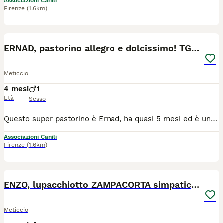
Associazioni Canili
Firenze
(1.6km)
5
ERNAD, pastorino allegro e dolcissimo! TG MEDIA
Meticcio
4 mesi
1
Età
Sesso
Questo super pastorino è Ernad, ha quasi 5 mesi ed è una taglia media (23-24kg ca da adulto). Già dalle foto potete vedere che è un portatore di gioia: sfoggia sempre un enorme sorriso e delle espressioni buffissime, che rispecchiano il suo spirito felicione, allegro e pieno di vita. E' di una simpatia unica! Ha un carattere splendido, è socievolissimo e dispensa amore, felicità e feste stratosferiche a chiunque incontri: è un raggio di sole a quattro zampe, pronto a rallegrarmi le giornate e la vita. E' affettuosissimo, ama follemente grattini e carezze, è di una dolcezza disarmante. E' buonissimo con tutti, umani e animali, un pacioccone assoluto. Ernad si trova in canile e pubblichiamo questo appello con una grande urgenza perché sappiamo che se non troverà una famiglia ora che è ancora cucciolo, in poco tempo le sue possibilità di uscire da quel triste box scompariranno. Merita di crescere in una casa, circondato dall'amore che lui regala a tutti, ma che non ha mai ricevuto. - Qui mettiamo qualche foto ma se interessati contattateci e vi manderemo anche dei video, così potrete vederlo in tutta la sua simpatia e dolcezza. Cerca casa in TOSCANA. Se siete interessati contattateci via WHATSAPP al 3890452494. Mandateci un messaggio di presentazione (raccontandoci un po' di voi, di dove vivrebbe e della vita che farebbe in vostra compagnia). Vi richiameremo.
Associazioni Canili
Firenze
(1.6km)
6
ENZO, lupacchiotto ZAMPACORTA simpaticissimo!
Meticcio