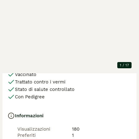
Dettagli della cucciolata
Posizione
Viguzzolo
Razza
Golden Retriever
Età dell'animale
2 anni, 3 mesi
Stato di salute e documenti
1
/
17
Sarà microchippato alla consegna
Vaccinato
Trattato contro i vermi
Stato di salute controllato
Con Pedigree
Informazioni
Visualizzazioni
180
Preferiti
1