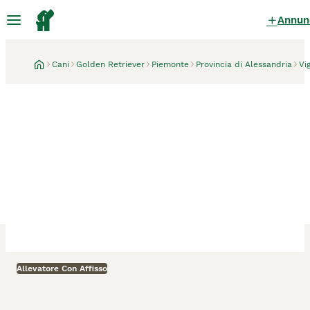
Annun
Cani
Golden Retriever
Piemonte
Provincia di Alessandria
Vi
Allevatore Con Affisso
Viguzzolo
1 mese
Golden retriever per