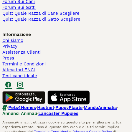
Forum Sui Cani
Forum Sui Gatti
Quiz: Quale Razza di Cane Scegliere
Quiz: Quale Razza di Gatto Scegliere
Informazione
Chi siamo
Privacy
Assistenza Clienti
Press
Termini e Condizioni
Allevatori ENCI
Test cane ideale
Pets4Homes
Hastnet
PuppyPlaats
MundoAnimalia
Annunci Animali
Lancaster Puppies
AnnunciAnimali.it utilizza i cookie su questo sito per migliorare la tua
esperienza utente. L'uso di questo sito Web e di altri servizi implica
l'accettazione dei
Termini e Condizioni
e
Privacy e Cookie Policy
di