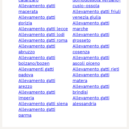
catanzaro
domodossola verbano-
allevamento gatti
cusio-ossola
macerata
allevamento gatti friuli
allevamento gatti
venezia giulia
gorizia
allevamento gatti
allevamento gatti lecce
marche
allevamento gatti lodi
allevamento gatti
allevamento gatti roma
grosseto
allevamento gatti
allevamento gatti
abruzzo
cosenza
allevamento gatti
allevamento gatti
bolzano/bozen
ascoli piceno
allevamenti gatti
allevamento gatti rieti
padova
allevamento gatti
allevamento gatti
matera
arezzo
allevamento gatti
allevamento gatti
brindisi
imperia
allevamento gatti
allevamento gatti siena
alessandria
allevamento gatti
parma