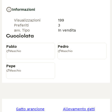
​Solo per veri amanti della razza e amanti degli 
Informazioni
animali. No perditempo.

Visualizzazioni
199
Preferiti
3
avv. Tipo
In vendita
Cucciolata
Disponibile
Disponibile
Pablo
Pedro
Maschio
Maschio
Disponibile
Pepe
Maschio
gatto arancione
allevamento gatti