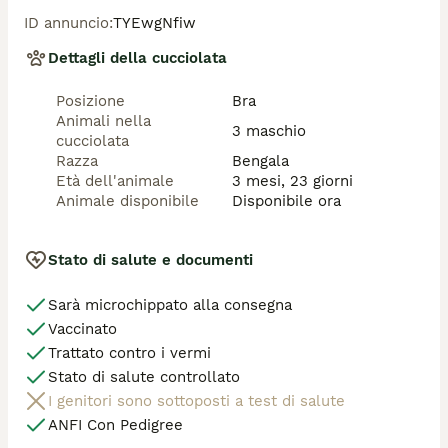
​📅 Data di nascita: 15.04.2026

ID annuncio
:
TYEwgNfiw
👁️ Tratti particolari: Occhi azzurri magnetici e un 
Dettagli della cucciolata
mantello chiaro con rosette stupende.

Posizione
Bra
​I piccoli sono cresciuti in ambiente familiare, sono 
Animali nella
super socievoli, giocherelloni e già abituati alla vita in 
3 maschio
cucciolata
casa.

Razza
Bengala
Età dell'animale
3 mesi, 23 giorni
➡️ I cuccioli saranno ceduti con:

Animale disponibile
Disponibile ora
Pedigree ANFI

Doppia vaccinazione

Stato di salute e documenti
Sverminati

Microchippati

Sarà microchippato alla consegna
Libretto sanitario

Contratto di cessione

Vaccinato
Trattato contro i vermi
II papà Mufasa è CAMPIONE INTERNAZIONALE 🏆💙

Stato di salute controllato
I genitori sono sottoposti a test di salute
​📍 Ci troviamo a Bra

ANFI Con Pedigree
​📩 Per info e altre foto/video dei singoli cuccioli, 
scriveteci un messaggio privato.
