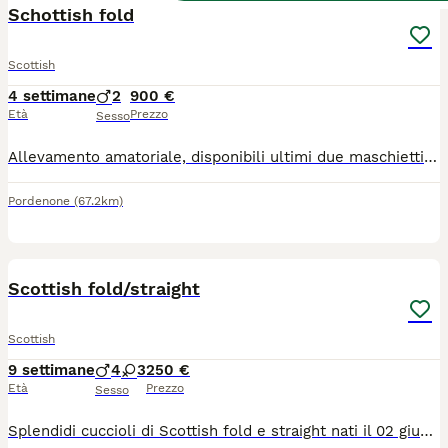
Schottish fold
Scottish
4 settimane
2
900 €
Età
Prezzo
Sesso
Allevamento amatoriale, disponibili ultimi due maschietti fold, verranno ceduti con libretto sanitario, vaccino trivalente, sverminati, con microchip, svezzati, e all uso della lettiera e tira graffi per maggiori informazioni contattate su whatsapp al 3896635342 o seguite la pagina di Facebook Schottish che passione
Pordenone
(67.2km)
11
2
Scottish fold/straight
Scottish
9 settimane
4
3
250 €
Età
Prezzo
Sesso
Splendidi cuccioli di Scottish fold e straight nati il 02 giugno 2026 cercano famiglia! Mamma Scottish fold blu e papà Scottish straight longhair sono entrambi di nostra proprietà, sanissimi e visionabili con i vostri occhi. I genitori sono sverminati e vacciniti, con libretto sanitario, con test FIV e FELV negativi. I cuccioli - svezzati, sverminati, sono già abituati a lettiera e tiragraffi, a stare con altri animali e con bambini se anche molto piccoli. Chiamateci e saremo felici di darci tutte le informazioni che desiderate.