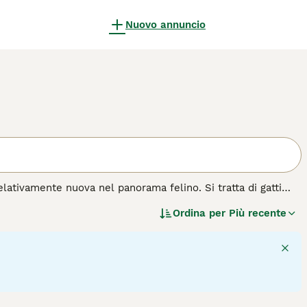
Nuovo annuncio
relativamente nuova nel panorama felino. Si tratta di gatti
 i mantelli lisci, marmorizzati o maculati. Sono stati creati
Ordina per
Più recente
giziano, Ocicats e abissini. Sono noti per avere una
gatto del Bengala sia diventato un compagno e un animale
 di cane.
9