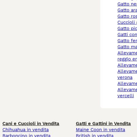
gatto ne
gatto a
gatto r
cuccioli
gatto pi
gatti co
gatto f
gatto m
allevamento gatti
reggio e
allevam
allevamento gatti
verona
allevam
allevamento gatti
vercelli
Cani e Cuccioli in Vendita
Gatti e Gattini in Vendita
Chihuahua in vendita
Maine Coon in vendita
Barboncino in vendita
British in vendita