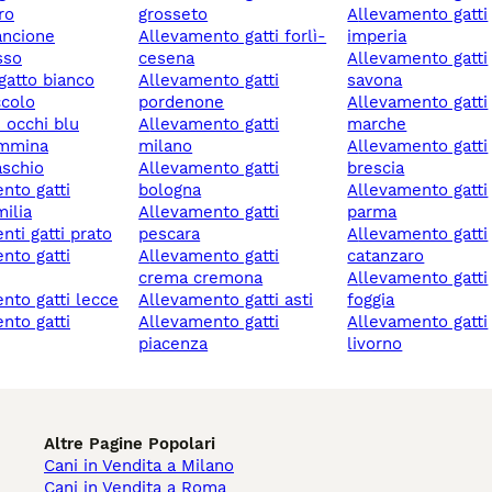
ro
grosseto
allevamento gatti
rancione
allevamento gatti forlì-
imperia
osso
cesena
allevamento gatti
 gatto bianco
allevamento gatti
savona
ccolo
pordenone
allevamento gatti
n occhi blu
allevamento gatti
marche
emmina
milano
allevamento gatti
aschio
allevamento gatti
brescia
bologna
allevamento gatti
milia
allevamento gatti
parma
enti gatti prato
pescara
allevamento gatti
allevamento gatti
catanzaro
crema cremona
allevamento gatti
ento gatti lecce
allevamento gatti asti
foggia
allevamento gatti
allevamento gatti
piacenza
livorno
Altre Pagine Popolari
Cani in Vendita a Milano
Cani in Vendita a Roma