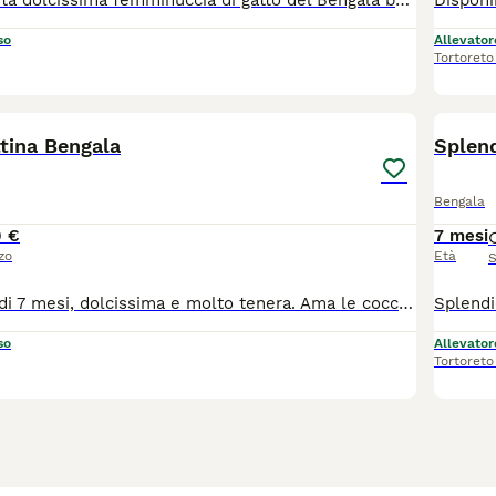
Disponibile questa dolcissima femminuccia di gatto del Bengala bellissima sia nel carattere che nell'aspetto. È affettuosa, giocosa e si affeziona subito alle persone Ottimo salute, vaccinata, sterilizzata Cerco una famiglia che possa darle tutto l'amore che merita. Prezzo: 400
so
Allevator
Tortoreto
4
tina Bengala
Splen
Bengala
 €
7 mesi
zo
Età
S
Gattina Bengala di 7 mesi, dolcissima e molto tenera. Ama le coccole. Educata, pulita e rispettosa degli spazi. Ottimo salute vaccinata, sterilizzata Cerco per lei una famiglia amorevole, senza altri animali in casa, che possa dedicarle attenzioni e affetto Il pedigree, microchip su richiesta
so
Allevator
Tortoreto