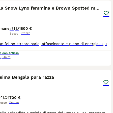
Bengala Snow Lynx femmina e Brown Spotted maschio
imane
1
1
800 €
Prezzo
Sesso
Cerchi un felino straordinario, affascinante e pieno di energia? Questi meravigliosi cuccioli di gatto del Bengala (Bengal) è pronti a portare gioia, eleganza e un pizzico di "vita selvaggia" (ma super affettuosi!) nella tua vita. Maschio e femmina Mantello: Brown/Spotted, Snow Lynx con un contrasto magnifico e la tipica lucentezza "glitter" della razza. Carattere: dolce, estremamente intelligente, curiosi e giocherelloni. Amano la compagnia e i giochi interattivi. Zona: Abruzzo Tortoreto solo veri amanti degli animali.
e con Affisso
(0.6km)
8
sima Bengala pura razza
1
1
700 €
Prezzo
esso