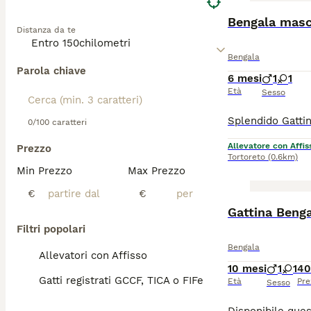
Bengala masc
Distanza da te
Bengala
Parola chiave
6 mesi
1
1
Età
Sesso
0/100 caratteri
Allevatore con Affis
Prezzo
Tortoreto
(0.6km)
Min Prezzo
Max Prezzo
€
€
Gattina Benga
Filtri popolari
Bengala
Allevatori con Affisso
10 mesi
1
1
40
Gatti registrati GCCF, TICA o FIFe
Età
Pre
Sesso