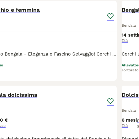
hio e femmina
Bengala
14 sett
Età
Splendido Gattino Bengala - Eleganza e Fascino Selvaggio! Cerchi un compagno unico e irresistibile? Questo meraviglioso gattino Bengala ti conquisterà al primo sguardo! Un piccolo "leopardino" domestico di altissima qualità. Affettuoso, curioso e giocherellone Cresciuto in ambiente familiare, abituato al contatto umano Ideale sia come animale da compagnia che per veri amanti della razza Il gattino è sano, svezzato e pronto a portare energia e bellezza nella tua casa. Contattami
so
Allevator
Tortoreto
3
la dolcissima
Dolcis
Bengala
0 €
6 mesi
zzo
Età
S