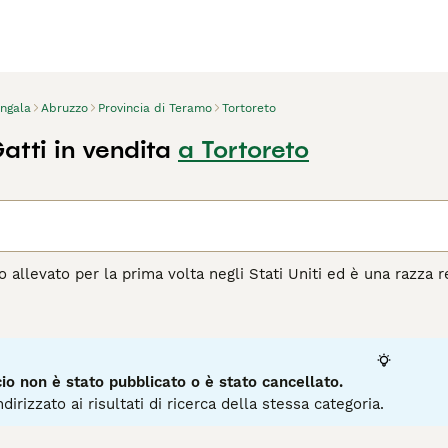
ngala
Abruzzo
Provincia di Teramo
Tortoreto
atti in vendita
a Tortoreto
o allevato per la prima volta negli Stati Uniti ed è una razza 
 hanno una spiccata presenza con i loro corpi forti e atletici e
atto leopardo asiatico con razze native, che includono il Mau e
oversa che, insieme al loro aspetto fiero, ha fatto sì che il 
re non solo in Italia ma anche in altre parti del mondo.
o non è stato pubblicato o è stato cancellato.
agina di consigli sul Bengala
per informazioni su questa razza
dirizzato ai risultati di ricerca della stessa categoria.
3