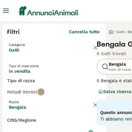
Filtri
Cancella tutto
Gatti
Be
Bengala G
Categorie
Gatti
6 Gatti trovati
Bengala
Tipo di inserzione
Solo di razza
In vendita
Tipo di razza
Il Bengala è stat
medio-grandi che
Salva ricerca
Includi incroci
incrociando il g
personalità estr
Razza
domestico popola
Bengala
Questo annunci
Leggi la
nostra p
Ti abbiamo rein
Città/Regione