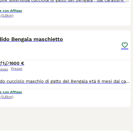
Disponibile splendida cucciola di gatto del Bengala , dal carattere dolcissimo e affettuoso. È una gattina curiosa e socievole e abituata alla vita in famiglia. Vaccinata e in ottima salute, cerca una famiglia amorevole che possa offrirle attenzioni, coccole e un ambiente sereno dove crescere felice. La sua splendida livrea Brown Spotted e il suo carattere dolce la rendono una compagna speciale
e con Affisso
(0.6km)
4
dido Bengala maschietto
1
1
600 €
Prezzo
esso
Splendido cucciolo maschio di gatto del Bengala età 6 mesi dal carattere eccezionale dolce ed equilibrato e dalla colorazione particolarmente rara e pregiata. Il piccolo presenta un manto brillante e occhi di un verde intenso che lasciano senza fiato. In casa si dimostra affettuoso e curioso, mentre all'esterno esplora con sicurezza e tranquillità. Adatto sia alla vita indoor che outdoor Aspetto selvaggio, anima domestica Le foto parlano da sole - questo cucciolo è un vero gioiello!
e con Affisso
(0.6km)