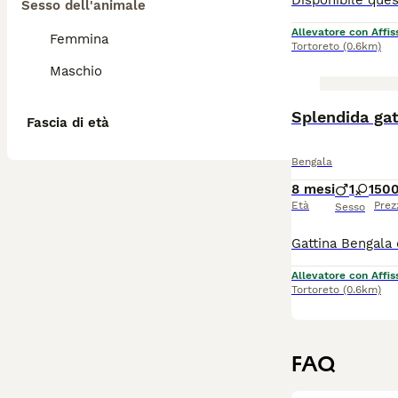
Sesso dell'animale
Allevatore con Affis
Femmina
Tortoreto
(0.6km)
Maschio
Splendida gat
Fascia di età
Bengala
8 mesi
1
1
500
Età
Prez
Sesso
Allevatore con Affis
Tortoreto
(0.6km)
FAQ