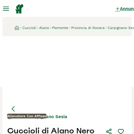
Annun
Cuccioli
Alano
Piemonte
Provincia di Novara
Carpignano Ses
Allevatore Con Affisso
Carpignano Sesia
1 mese
Cuccioli di Alano Nero