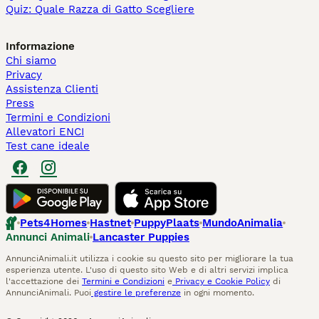
Quiz: Quale Razza di Gatto Scegliere
Informazione
Chi siamo
Privacy
Assistenza Clienti
Press
Termini e Condizioni
Allevatori ENCI
Test cane ideale
Pets4Homes
Hastnet
PuppyPlaats
MundoAnimalia
Annunci Animali
Lancaster Puppies
AnnunciAnimali.it utilizza i cookie su questo sito per migliorare la tua
esperienza utente. L'uso di questo sito Web e di altri servizi implica
l'accettazione dei
Termini e Condizioni
e
Privacy e Cookie Policy
di
AnnunciAnimali. Puoi
gestire le preferenze
in ogni momento.