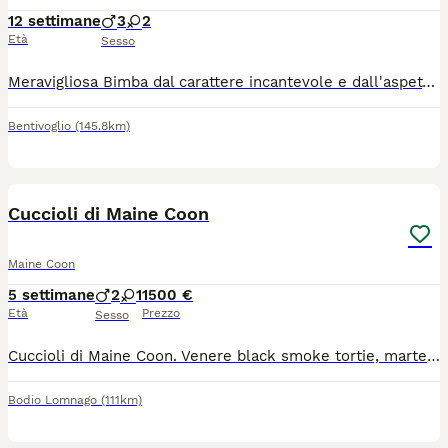
12 settimane
3
2
Età
Sesso
Meravigliosa Bimba dal carattere incantevole e dall'aspetto wild🍓🍓❤️abituata a cani e bambini cresciuta in ambiente domestico e famigliare. Allevamento Domus Oram Bologna
Bentivoglio
(145.8km)
4
Cuccioli di Maine Coon
Maine Coon
5 settimane
2
1
1500 €
Età
Prezzo
Sesso
Cuccioli di Maine Coon. Venere black smoke tortie, marte e oriente rossi tabby. I cuccioli saranno pronti per la loro famiglia dal 16/10. I cuccioli avranno pedigree, ciclo vaccinale completo, saranno sverminati, libretto vaccinale, certificato di buona salute. È possibile visionare i cuccioli di persona dal 2/9 in poi, ma mi rendo disponibile a videochiamate per vedere al meglio i piccoli
Bodio Lomnago
(111km)
8