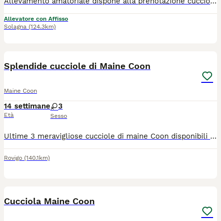
Allevamento amatoriale dispone alla prenotazione cuccioli di maine ccon di 5 settimane, nati il 1 maggio 2026. Saranno consegnati da metà di agosto con: -doppia vaccinazione -sverminati -microchip con registro all'anagrafa canina -contratto di cessione -pedigree Agi da compagnia con obbligo di sterilizzazione I genitori sono essenti delle malattie genetiche come HCM e PDK. Cresciuti in ambiente familiare strettamente con la famiglia e con i nostri cani e altri pelosi. Per ulteriori informazioni contattateci via whatsapp è gradita una breve presentazione. NO perditempo o curiosi
Allevatore con Affisso
Solagna
(124.3km)
4
Splendide cucciole di Maine Coon
Maine Coon
14 settimane
3
Età
Sesso
Ultime 3 meravigliose cucciole di maine Coon disponibili da fine giugno. Verranno cedute con prima vaccinazione, sverminazione, prima visita di accertamento di buona salute e kit cucciolo. Prezzo trattabile.
Rovigo
(140.1km)
9
Cucciola Maine Coon