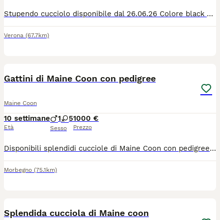
Stupendo cucciolo disponibile dal 26.06.26 Colore black Vaccinato e sverminato Genitori visibili Pedigree Afef
Verona
(67.7km)
7
Gattini di Maine Coon con pedigree
Maine Coon
10 settimane
1
5
1000 €
Età
Prezzo
Sesso
Disponibili splendidi cucciole di Maine Coon con pedigree nati presso il nostro allevamento amatoriale "piccola volpe" in AFeF I piccoli hanno attualmente 2 settimane di età, pertanto il colore definitivo è ancora in fase di sviluppo (black o blue). I cuccioli saranno ceduti al compimento dei 3 mesi di età, nel pieno rispetto della loro crescita e socializzazione. Quando i piccoli raggiungono le vostre famiglie saranno: o microchippati o sverminati o con doppia vaccinazione o accompagnati da documentazione sanitaria Entrambi i genitori sono regolarmente testati per le principali patologie genetiche della razza e vengono sottoposti periodicamente a ecocardiografia cardiaca di controllo. I cuccioli crescono in ambiente familiare con amore, attenzioni e cure quotidiane. Si richiede un contatto esclusivamente da persone realmente interessate e consapevoli dell'impegno che comporta l'accoglienza di un amico a 4 zampe. Saranno valutate con attenzione la futura famiglia che si occuperà di queste piccole pesti I piccoli saranno pronti per il 23/08/2026 ma per necessità possiamo tenere i vostri piccoli anche fino alla fine delle vostre vacanze Nelle foto ci sono anche i genitori dei piccoli La mamma é quella blue e il papà è quello black in foto Sono due bei gattoni Sono visibili tutti e due Per ulteriori informazioni, foto e aggiornamenti sulla crescita dei piccoli, contattatemi in privato.
Morbegno
(75.1km)
5
Splendida cucciola di Maine coon