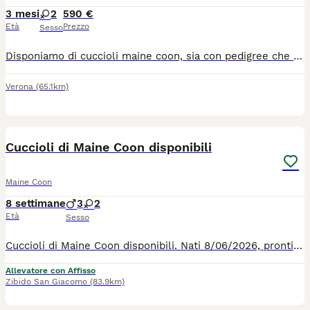
3 mesi
2
590 €
Età
Prezzo
Sesso
Disponiamo di cuccioli maine coon, sia con pedigree che non. Prezzo a partire da 590 euro Maschi molto belli futura taglia xxl Femminucce molto belle Genitori di nostra proprietà Visibili tutti i giorni su appuntamento Chiama il 3276599819
Verona
(65.1km)
7
Cuccioli di Maine Coon disponibili
Maine Coon
8 settimane
3
2
Età
Sesso
Cuccioli di Maine Coon disponibili. Nati 8/06/2026, pronti per andare nelle nuove case da settembre. 3 maschi di cui 1 brown tabby e 2 neri. 2 femmine di cui una tricolore ed una nera. Genitori visibili. Saranno ceduti sverminati, con vaccinazioni complete, pedigree e microchip.
Allevatore con Affisso
Zibido San Giacomo
(83.9km)
4