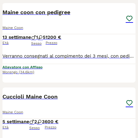
Maine coon con pedigree
Maine Coon
13 settimane
1
5
1200 €
Età
Prezzo
Sesso
Verranno consegnati al compimento dei 3 mesi, con pedigree AFeF da compagnia. Profilassi vaccinale completa, thermochip! Verrà consegnato un kit puppy per accoglierlo nella nuova casa! Genitori testati e eco pulito!
Allevatore con Affisso
Morengo
(34.6km)
4
Cuccioli Maine Coon
Maine Coon
5 settimane
2
3
600 €
Età
Prezzo
Sesso