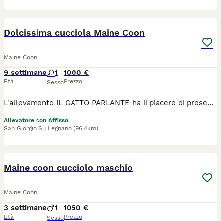
5
Dolcissima cucciola Maine Coon
Maine Coon
9 settimane
1
1000 €
Età
Prezzo
Sesso
L'allevamento IL GATTO PARLANTE ha il piacere di presentarvi la piccola Ortica, nata il 4/06/2026. Un tipetto tutto pepe, energica e molto coccolona. Cresciuta in ambiente familiare, con possibilità di socializzare anche con altri gatti, abituata a molteplici tipi di lettiera, tiragraffi e classici rumori domestici. Verrà ceduta con contratto da compagnia, pedigree ANFI, doppia vaccinazione e doppia sverminazione, microchip, libretto sanitario, certificato di buona salute, test genetici dei genitori e kit cucciolo. I genitori sono visibili presso il nostro allevamento e siamo disponibili per organizzare delle visite. Ci troviamo a San Giorgio su legnano in provincia di Milano. Potete contattarci per informazioni e seguirci sui social.
Allevatore con Affisso
San Giorgio Su Legnano
(96.4km)
6
Maine coon cucciolo maschio
Maine Coon
3 settimane
1
1050 €
Età
Prezzo
Sesso