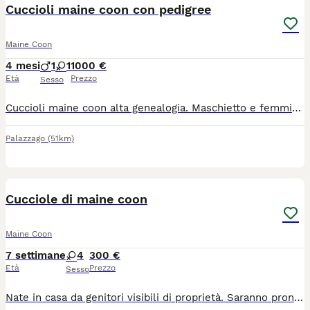
Cuccioli maine coon con pedigree
Maine Coon
4 mesi
1
1
1000 €
Età
Prezzo
Sesso
Cuccioli maine coon alta genealogia. Maschietto e femminuccia nati in data 01 aprile. Allevamento amatoriale in provincia di Bergamo. I piccoli possono già lasciare mamma gatta. Verranno ceduti sverminati, con doppia vaccinazione, microchip e pedigree ANFI. Contratto da compagnia. Genitori visibili e testati, FIV/FELV NN, HCM NN ed ecocardio nella norma. I piccoli sono abituati all'uso della lettiera e del tiragraffi. Nati e cresciuti in casa, molto socievoli e vivace. Visibili con i genitori.
Palazzago
(51km)
6
Cucciole di maine coon
Maine Coon
7 settimane
4
300 €
Età
Prezzo
Sesso
Nate in casa da genitori visibili di proprietà. Saranno pronte per le nuove famiglie a partire da fine agosto. Le piccole sono sane, vivaci ed educate alla lettiera. Info. 329 4643260