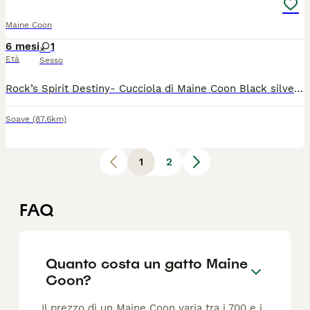
Maine Coon
6 mesi
1
Età
Sesso
Rock’s Spirit Destiny- Cucciola di Maine Coon Black silver tabby, dolce e coccolona. Nata il 29.01.2026, disponibile da subito. 💙 Father: ICH Tempio Felino Lupin 🩷 Mother: CH Beauty of Shaded Sakura Test genetici negativi. Sarà consegnata con sverminazione, ciclo completo di due vaccinazioni, pedigree Wcf e contratto di cessione da compagnia (obbligo di sterilizzazione). Allevamento amatoriale a Soave (VR)
Soave
(87.6km)
1
2
FAQ
Quanto costa un gatto Maine
Coon?
Il prezzo di un Maine Coon varia tra i 700 e i