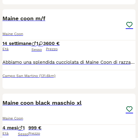
10
Maine coon m/f
Maine Coon
14 settimane
1
3
600 €
Età
Prezzo
Sesso
Abbiamo una splendida cucciolata di Maine Coon di razza, nati il 29 aprile 2026, pronti a trovare una famiglia amorevole per sempre. 3 femmine e 1 maschio disponibili -Elsa 💛 Star 💜 Fern 🩷 Toto 💚 Questi gattini stanno già mostrando il meraviglioso carattere tipico della razza Maine Coon: giocherelloni, affettuosi e dolci. Colorazioni disponibili: 😻 Blue Silver Tabby – mantello grigio argento dalle tonalità fredde con delicate marcature tabby più scure e sottopelo chiaro 😻 Blue Tabby – mantello grigio-blu con striature più scure e zone inferiori più chiare Ogni gattino presenta un disegno unico, splendide marcature sul muso e un folto mantello che crescerà nel classico aspetto del Maine Coon. Mamma – Misty 💖 Misty è la nostra splendida gatta di famiglia. È una bellissima Maine Coon Blue Tortie, con un mantello grigio fumé arricchito da delicate sfumature crema. Ha meravigliosi occhi dorati e un pelo folto e lussuoso. Possiede un carattere tranquillo e affettuoso ed è una mamma attenta e premurosa. Papà – Troy 💚 Troy è uno splendido Maine Coon Blue Silver Shaded, con un mantello folto e soffice e una corporatura forte e tipica della razza. Ha un carattere dolce, tranquillo e molto affettuoso. - Cresciuti in ambiente domestico insieme ad altri animali di famiglia - Ben socializzati e abituati al contatto quotidiano - Verranno affidati con microchip, trattamento antiparassitario, completamente svezzati e abituati alla lettiera 😻 Possibilità di vedere i gattini insieme alla mamma. Pronti per raggiungere la nuova famiglia dal 1° luglio 2026 I Maine Coon sono conosciuti per la loro grande taglia, intelligenza e personalità simile a quella dei cani, caratteristiche che li rendono compagni ideali per tutta la famiglia. Contattaci per maggiori informazioni, foto o per riservare il tuo gattino.
Campo San Martino
(131.6km)
7
3
Maine coon black maschio xl
Maine Coon
4 mesi
1
999 €
Età
Prezzo
Sesso