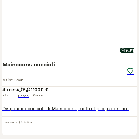
9
1
Maincoons cuccioli
Maine Coon
4 mesi
5
1
1000 €
Età
Prezzo
Sesso
Disponibili cuccioli di Maincoons ,molto tipici ,colori brown tabby e smoke .Entrambi i genitori esenti da malattie ereditarie ed ecocardio regolare.I cucvioli verranno ceduti dalla fine di Giugno con pedegree,vaccinazzioni,microchip ,sverminati e pedegree da compagnia,vige obbligo sterilizzazione.
Lanzada
(78.6km)
15