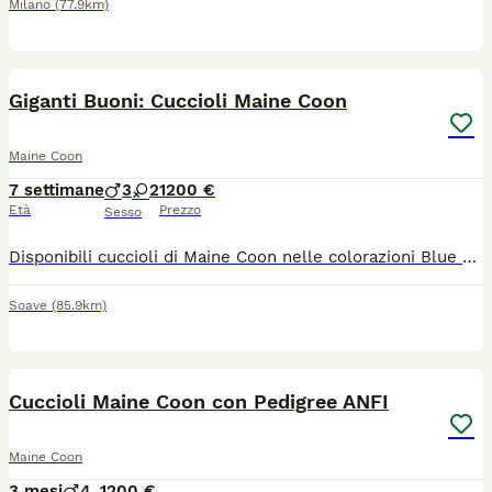
Milano
(77.9km)
6
Giganti Buoni: Cuccioli Maine Coon
Maine Coon
7 settimane
3
2
1200 €
Età
Prezzo
Sesso
Disponibili cuccioli di Maine Coon nelle colorazioni Blue e black silver e smoke, nati il 16/06/2026 disponibili dalla metà di settembre. Proveniente dall'allevamento amatoriale Rock's Spirit, i cuccioli vengono ceduti con: . Pedigree WCF . Ciclo vaccinale completo e sverminazioni effettuate . Genitori testati con esito N/N sia per i test genetici che per l'ecocardiogramma. . Kit cuccioli Dolcissimi ed abituati al contesto domestico. Per informazioni, foto e dettagli sui costi, contattami in privato.
Soave
(85.9km)
6
Cuccioli Maine Coon con Pedigree ANFI
Maine Coon
3 mesi
4
1200 €