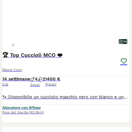
14
🏆 Top Cuccioli MCO ❤️
Maine Coon
14 settimane
4
2
1400 €
Età
Prezzo
Sesso
🐾 Disponibile un cucciolo maschio nero con bianco e una femmina blu con bianco. Sono figli di Campioni Internazionali di Bellezza provenienti da linee testate per le principali malattie genetiche della razza. I cuccioli crescono in ambiente familiare, abituati al contatto umano e alimentati con BARF equilibrata, crocchette grain free e umido premium di alta qualità. Verranno ceduti esclusivamente come animali da compagnia (no riproduzione), con pedigree, vaccinazioni, microchip, libretto sanitario e contratto di cessione. Potranno lasciare la nostra casa da sabato 8 agosto 2026 ❤️🐾 Per maggiori informazioni, foto e aggiornamenti vi invitiamo a visitare il nostro sito web di Garda Felix
Allevatore con Affisso
Riva del Garda
(63.3km)
3