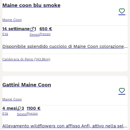
Maine coon blu smoke
Maine Coon
14 settimane
1
650 €
Età
Prezzo
Sesso
Disponibile splendido cucciolo di Maine Coon colorazione Blu Smoke (sottopelo bianco con effetto fumo) da imponenti linee russe (tratti marcati e grandi ciuffi sulle orecchie). Genitori: Visibili e testati negativi FIV/FeLV e HCM (cardiopatia). Pedigree: Ceduto senza pedigree esclusivamente come animale da compagnia. Il cucciolo verrà consegnato con: Libretto sanitario Ciclo di sverminazione e primo vaccino Già svezzato e abituato alla lettiera
Calderara di Reno
(143.8km)
28
Gattini Maine Coon
Maine Coon
4 mesi
3
1100 €
Età
Prezzo
Sesso
Allevamento wildflowers con affisso Anfi, attivo nella selezione estetica e caratteriale del Maine coon rende disponibili per la prenotazione cuccioli di altissimo livello , i nostri produttori provenienti dai migliori allevamenti al mondo , in colorazioni varie L imbarazzo della scelta ,anche colori come Shaded I piccoli sono nati il 7/04/26 da genitori fiv/felv negativi testati per le principali patologie di razza HCM , SMA, PKdef N/N , genetica del gruppo sanguigno, ecocardiogramma perfetto . Saranno ceduti dopo i 3 mesi doppiamente sverminati con ciclo vaccinazioni complete, test giardia,certificato di buona salute, libretto sanitario, copie test dei genitori , kit prima pappa, passaggio di proprietà, contratto di cessione e pedigree Anfi (si valuta pedigree aperto solo per piccoli allevamenti che conoscono il valore di queste linee e di queste colorazioni) I nostri cuccioli nascono e crescono in casa a stretto contatto con noi , sono svezzati con cibo di prima qualità , abituati a lettiera e tira graffi , e fin da piccoli al contatto umano e alle coccole per esaltare ancora di più l'indole pacifica e affettuosa di questa fantastica razza. Contattateci per qualsiasi altra informazione o chiarimento Disponibili altre cucciolate Altre foto sul nostro sito e sulla nostra pagina Instagram Wildflowers_maine_coon_