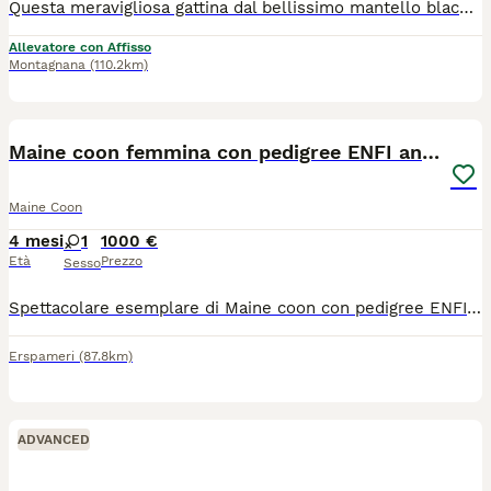
Questa meravigliosa gattina dal bellissimo mantello black Silver tabby è alla ricerca di una famiglia speciale. Oltre ad essere stupenda esteticamente parlando con il suo sguardo che sembra feroce, è una gattina dal carattere fenomenale: è dolce, affettuosa, cerca sempre il contatto, ci segue ovunque ha un carattere docile ed è estremamente curiosa per cui deve controllare tutto quello che facciamo, ma soprattutto è unica con la sua parlantina, non sta zitta un attimo e "parla" tantissimo percui ci fa piegare in due dalle risate, una vera star. È impossibile non amarla alla follia. È giocherellona e adora i bambini. Cerchiamo per lei una famiglia eccezionale che apprezzi il rapporto simbiotico che si crea con questa magnifica razza e che apprezzi la condivisione degli spazi di casa e della vita domestica con questa meravigliosa micina. Verrà ceduta con pedigree DA COMPAGNIA già vaccinata (doppio vaccino trivalente) e sverminata, con test genetici (fiv, felv, sma, hcm, pkdef, pkd e gruppo sanguigno) comprensivo di ecocardio annuale ed ecografia renale oltre che esami feci e kit starter di pappe per i primi giorni. Per maggiori informazioni, non esitate a contattare, sarà un piacere rispondere
Allevatore con Affisso
Montagnana
(110.2km)
6
Maine coon femmina con pedigree ENFI anche libero
Maine Coon
4 mesi
1
1000 €
Età
Prezzo
Sesso
Spettacolare esemplare di Maine coon con pedigree ENFI anche libero!!! Colorazione stupenda!!! È già disponibile completa di tutto! Genitori testati e certificati! Possibilità di consegna! Per info 3204280348 Maria Rosa
Erspameri
(87.8km)
ADVANCED