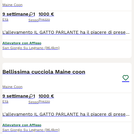
Maine Coon
9 settimane
1
1000 €
Età
Prezzo
Sesso
L'allevamento IL GATTO PARLANTE ha il piacere di presentarvi la nostra Prugna, nata il 4/06/2026. Una tortie dalle sfumature fantastiche, dolce e giocherellona. Cresciuta in ambiente familiare, con possibilità di socializzare anche con altri gatti, abituata a molteplici tipi di lettiera, tiragraffi e classici rumori domestici. Verrà ceduta con contratto da compagnia, pedigree ANFI, doppia vaccinazione e doppia sverminazione, microchip, libretto sanitario, certificato di buona salute, test genetici dei genitori e kit cucciolo. I genitori sono visibili presso il nostro allevamento e siamo disponibili per organizzare delle visite. Ci troviamo a San Giorgio su legnano in provincia di Milano. Potete contattarci per informazioni e seguirci sui social.
Allevatore con Affisso
San Giorgio Su Legnano
(96.4km)
5
Bellissima cucciola Maine coon
Maine Coon
9 settimane
1
1000 €
Età
Prezzo
Sesso
L'allevamento IL GATTO PARLANTE ha il piacere di presentarvi la bella Pachira, nata il 4/06/2026. Un curiosa e adora dormire vicino a noi. Cresciuta in ambiente familiare, con possibilità di socializzare anche con altri gatti, abituata a molteplici tipi di lettiera, tiragraffi e classici rumori domestici. Verrà ceduta con contratto da compagnia, pedigree ANFI, doppia vaccinazione e doppia sverminazione, microchip, libretto sanitario, certificato di buona salute, test genetici dei genitori e kit cucciolo. I genitori sono visibili presso il nostro allevamento e siamo disponibili per organizzare delle visite. Ci troviamo a San Giorgio su legnano in provincia di Milano. Potete contattarci per informazioni e seguirci sui social.
Allevatore con Affisso
San Giorgio Su Legnano
(96.4km)