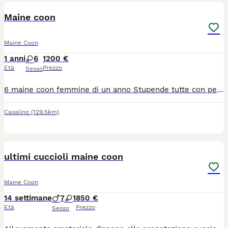
Maine coon
Maine Coon
1 anni
6
1200 €
Età
Prezzo
Sesso
6 maine coon femmine di un anno Stupende tutte con pedigree aperto due linea russa vendo per problemi di salute di mio papà che le cura
Casalino
(129.5km)
9
ultimi cuccioli maine coon
Maine Coon
14 settimane
7
1
850 €
Età
Prezzo
Sesso