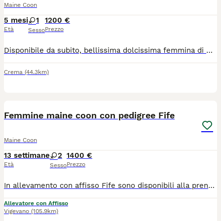
Maine Coon
5 mesi
1
1200 €
Età
Prezzo
Sesso
Disponibile da subito, bellissima dolcissima femmina di Maine Coon nel colore blu con bianco Nata il 25/2/2026 Si cede con doppio vaccino , sverminata , test genetici propri , microchip e passaggio di proprietà , pedigree AFSI riconosciuto Wcf da riproduzione (SOLO ALLEVAMENTI CON AFFISSO ) kit puppy e kit giochini. Genitori testati per le maggiori malattie genetiche HCM , SMA, PkDdef Ecocardio nella norma Fiv felv negativi I cuccioli crescono in un ambiente famigliare a stretto contatto con bambini e altri animali, abituati alla lettiera , tira graffi, zona esterna in sicurezza. Si può visionare i cuccioli in allevamento solo su appuntamento per la tutela dei piccoli e non prima delle 8 psettimane. Rimaniamo a disposizione per qualsiasi dubbio o informazione sia prima che dopo la cessione. Il prezzo è adeguato al valore riproduttivo della cucciola e non è paragonabile a quello di un soggetto da compagnia.
Crema
(44.3km)
9
Femmine maine coon con pedigree Fife
Maine Coon
13 settimane
2
1400 €
Età
Prezzo
Sesso
In allevamento con affisso Fife sono disponibili alla prenotazione 2 bellissime cucciole colorazione black tortie, disponibili dalla metà di agosto circa. Verranno cedute con pedigree Fife, contratto da compagnia, 2 vaccinazioni, microchip termico, antiparassitario, sverminazione, copie ecocardiografia genitori, kit cucciolo e test feci.
Allevatore con Affisso
Vigevano
(105.9km)