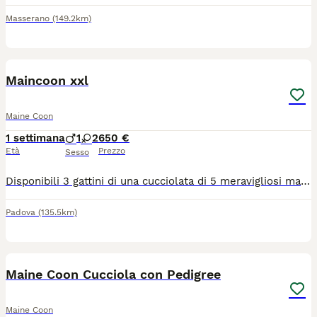
Masserano
(149.2km)
5
Maincoon xxl
Maine Coon
1 settimana
1
2
650 €
Età
Prezzo
Sesso
Disponibili 3 gattini di una cucciolata di 5 meravigliosi maincoon. Al momento hanno 1 mese già compiuto, sono: - 1 maschio tigrato - 2 femmine rosse Verranno ceduti con: 3 sverminazioni, antiparassitario esterno e 1 vaccino al compimento dei 3 mesi di vita. Vivono in casa a stretto contatto con noi e assiema a altri 5 gatti tra cui la mamma e il papà visibili in foto. Per qualsiasi informazione e per programmare le visite sono a disposizione. No pedigree ( perchè i genitori la mamma lo ha chiuso purtroppo)
Padova
(135.5km)
2
1
Maine Coon Cucciola con Pedigree
Maine Coon