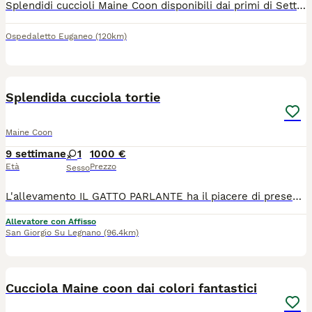
Splendidi cuccioli Maine Coon disponibili dai primi di Settembre. Cediamo meravigliosi cuccioli di Maine Coon nati il 29 Giugno. I cuccioli crescono in un ambiente familiare circondati da amore e cure a contatto con persone e bambini. Saranno ceduti all etá di circa 10 settimane con libretto sanitario aggiornato di prima vaccinazione, sverminazione, e kit cucciolo. Diamo moltissima importanza alla crescita emotiva dei piccoli e alla loro socializzazione. Sono già molto curiosi ed ognuno ha già il suo meraviglioso carattere tipico del gatto Maine Coon: affettuosi, giocherelloni, buoni e coccoli. Mamma brown tabby e papà color crema; i cuccioli sono black tabby, brown tabby e tortie. Per maggiori informazioni o fissare una visita per conoscerci non esitate a contattarmi.
Ospedaletto Euganeo
(120km)
6
Splendida cucciola tortie
Maine Coon
9 settimane
1
1000 €
Età
Prezzo
Sesso
L'allevamento IL GATTO PARLANTE ha il piacere di presentarvi Primula, nata il 4/06/2026. Una micia molto elegante ma amante del gioco. Cresciuta in ambiente familiare, con possibilità di socializzare anche con altri gatti, abituata a molteplici tipi di lettiera, tiragraffi e classici rumori domestici. Verrà ceduta con contratto da compagnia, pedigree ANFI, doppia vaccinazione e doppia sverminazione, microchip, libretto sanitario, certificato di buona salute, test genetici dei genitori e kit cucciolo. I genitori sono visibili presso il nostro allevamento e siamo disponibili per organizzare delle visite. Ci troviamo a San Giorgio su legnano in provincia di Milano. Potete contattarci per informazioni e seguirci sui social.
Allevatore con Affisso
San Giorgio Su Legnano
(96.4km)
5
Cucciola Maine coon dai colori fantastici