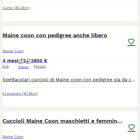
Como
(85.3km)
10
Maine coon con pedigree anche libero
Maine Coon
4 mesi
2
2
850 €
Età
Prezzo
Sesso
Spettacolari cuccioli di Maine coon con pedigree sia da compagnia (€850) sia da riproduzione (€ 1400)! Completi di tutto sono già disponibili! Nati il 24 marzo 2026! Genitori testati e certificati! Possibilità di consegna!!! Per tutte le informazioni Maria Rosa 3204280348
Erspameri
(87.8km)
9
Cuccioli Maine Coon maschietti e femminucce
Maine Coon