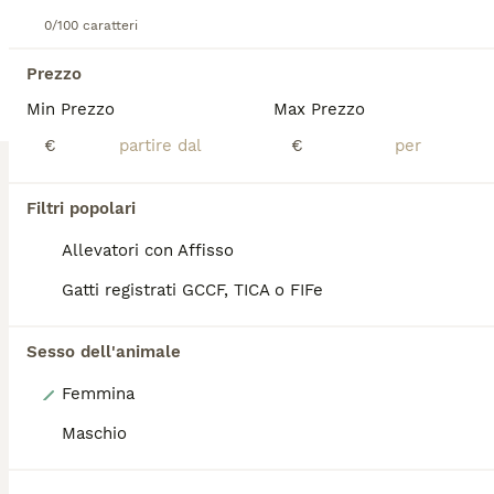
CUCCIOLE MAINE COON PELO SHADED PEDIGREE COMPAGNIA in 3 rate klarna 1200 euro O 900 euro in unica soluzione Nate il 4/6/2026 Figlie di uno stallone rosso, colore Cream sheaded taglia XL E di una Mamma ticked tabby elegante e sinuosa Carattere dolcissimo Blue Tortie Silver Tabby Black Tortie Silver Mackerel Tabby Docilissime, cresciute in casa con altri gatti e cani Pregiato pelo SHADED che da riflessi luminosi e molto bello morbido e voluminoso Cedute con regolare contratto di cessione Ciclo vaccinale Anti vermi Antiparassitario Pedigree compagnia Libretto sanitario Per info maggiori fotografie, scrivere qui sotto
0/100 caratteri
Gussago
(0.1km)
Prezzo
Min Prezzo
Max Prezzo
€
€
BOOST
Filtri popolari
Allevatori con Affisso
Gatti registrati GCCF, TICA o FIFe
Sesso dell'animale
6
Femmina
Main coon crema e red tabby mackerel.
Maschio
Maine Coon