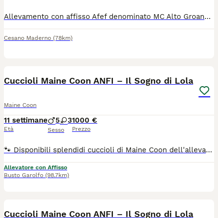
Allevamento con affisso Afef denominato MC Alto Groane dispone di cucciolo maschio con pedigree da compagnia. Potrà raggiungere la famiglia a partire da fine settembre / inizio ottobre, sarà consegnato con libretto sanitario, microchip , passaggio di proprietà, vaccini, sverminazioni, pedigree da compagnia, copia test genetici dei genitori. Visionabile in allevamento a Cogliate assieme alle sorelline e ai genitori. Per info e per prenotare una visita chiamare o scrivete al 3313099812. Visitare le pagine social FB e IG MC Alto Groane Cattery
Cesano Maderno
(78km)
8
Cuccioli Maine Coon ANFI – Il Sogno di Lola
Maine Coon
11 settimane
5
3
1000 €
Età
Prezzo
Sesso
🐾 Disponibili splendidi cuccioli di Maine Coon dell'allevamento amatoriale Il Sogno di Lola (Affisso ANFI), cresciuti in un ambiente familiare con tanto amore, attenzioni e costante contatto con le persone. 🥰 Sono cuccioli dolcissimi, teneri e coccoloni, sempre pronti al gioco con gli umani e con gli altri gatti. Hanno un carattere equilibrato, socievole e affettuoso, ideale per entrare a far parte di una famiglia. 📜 I cuccioli saranno affidati con: ✔ Pedigree ANFI ✔ Doppia vaccinazione ✔ Microchip ✔ Sverminazione ✔ Libretto sanitario ❤️ Genitori N/N con ecocardio nella norma. 🏡 Possibilità di lasciare i cuccioli in allevamento durante il periodo delle ferie e ritirarli comodamente al rientro. 📸 Per informazioni, foto e video aggiornati, contattateci solo se realmente interessati.
Allevatore con Affisso
Busto Garolfo
(98.7km)
7
Cuccioli Maine Coon ANFI – Il Sogno di Lola