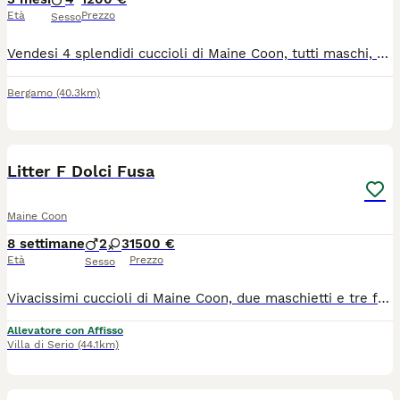
Età
Prezzo
Sesso
Vendesi 4 splendidi cuccioli di Maine Coon, tutti maschi, colore cream smoke. Nati il 10 aprile 2026. I cuccioli sono figli di genitori Maine Coon con pedigree e vengono cresciuti in ambiente familiare, abituati al contatto con le persone e la vita domestica. Vengono ceduti tra il 5 e il 6 mese di età (non prima del 10 settembre 2026) con le seguenti caratteristiche: - castrati - con pedigree - con microchip - sverminati - completamente vaccinati in base all'età - muniti di libretto sanitario Tra le ultime foto possibile visionare i due genitori. Ulteriori fotografie e video sono disponibili su richiesta. Prezzo richiesto: 1200 € (non trattabili) No perditempo, contattare solo se realmente interessati
Bergamo
(40.3km)
20
Litter F Dolci Fusa
Maine Coon
8 settimane
2
3
1500 €
Età
Prezzo
Sesso
Vivacissimi cuccioli di Maine Coon, due maschietti e tre femminucce dalla dolcezza ineguagliabile! I maschietti sono Feargal Dolci Fusa, black tabby con bianco, e Fionn Dolci Fusa, black silver tabby con bianco. Le femmine sono Fand e Fodla Dolci Fusa, black silver tortie con bianco, e Fidlais Dolci Fusa, black tortie con bianco. Disponibili da metà settembre, con test dei genitori (eco test genetici HCM/PKDEF)
Allevatore con Affisso
Villa di Serio
(44.1km)
3