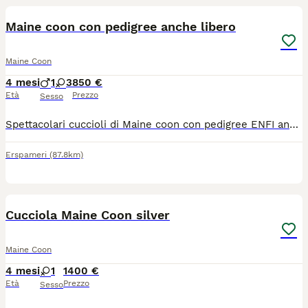
Maine coon con pedigree anche libero
Maine Coon
4 mesi
1
3
850 €
Età
Prezzo
Sesso
Spettacolari cuccioli di Maine coon con pedigree ENFI anche libero!!! I cuccioli sono nati il 24 marzo 2026 e sono già disponibili completi di tutto!!! Genitori testati e certificati!!! Possibilità di consegna!!! Per tutte le informazioni Maria Rosa 3204280348
Erspameri
(87.8km)
14
Cucciola Maine Coon silver
Maine Coon
4 mesi
1
1400 €
Età
Prezzo
Sesso