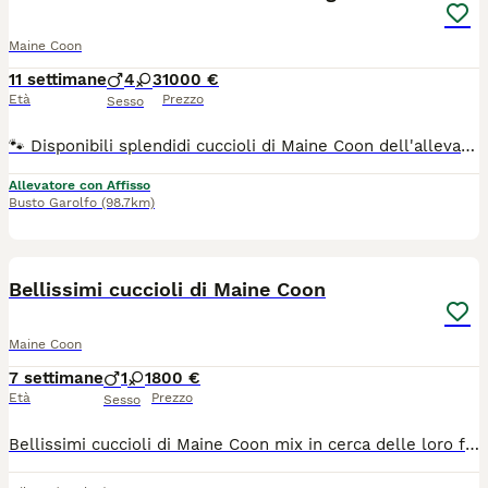
Maine Coon
11 settimane
4
3
1000 €
Età
Prezzo
Sesso
🐾 Disponibili splendidi cuccioli di Maine Coon dell'allevamento amatoriale Il Sogno di Lola (Affisso ANFI), cresciuti in un ambiente familiare con tanto amore, attenzioni e costante contatto con le persone. 🥰 Sono cuccioli dolcissimi, teneri e coccoloni, sempre pronti al gioco con gli umani e con gli altri gatti. Hanno un carattere equilibrato, socievole e affettuoso, ideale per entrare a far parte di una famiglia. 📜 I cuccioli saranno affidati con: ✔ Pedigree ANFI ✔ Doppia vaccinazione ✔ Microchip ✔ Sverminazione ✔ Libretto sanitario ❤️ Genitori N/N con ecocardio nella norma. 🏡 Possibilità di lasciare i cuccioli in allevamento durante il periodo delle ferie e ritirarli comodamente al rientro. 📸 Per informazioni, foto e video aggiornati, contattateci solo se realmente interessati.
Allevatore con Affisso
Busto Garolfo
(98.7km)
15
Bellissimi cuccioli di Maine Coon
Maine Coon
7 settimane
1
1
800 €
Età
Prezzo
Sesso
Bellissimi cuccioli di Maine Coon mix in cerca delle loro famiglie per sempre. Attualmente abbiamo disponibili un maschietto e una femminuccia, entrambi con un carattere meraviglioso e una personalità dolce, affettuosa e tranquilla. I cuccioli sono cresciuti in un ambiente familiare pieno di amore e sono abituati alla vita quotidiana in casa. Sono stati socializzati con bambini, altri gatti e il nostro piccolo Shih Tzu, imparando fin da piccoli a essere socievoli, sicuri di sé e ben equilibrati. La loro mamma è la nostra amata gatta di famiglia ed è per metà Maine Coon. Ha un temperamento splendido e siamo rimasti così soddisfatti della sua prima cucciolata che abbiamo deciso di tenere uno dei suoi bellissimi maschietti. Questi cuccioli hanno ereditato il suo carattere dolce e stanno crescendo come piccoli compagni affettuosi, giocherelloni e pieni di personalità. Sono disponibili per le visite e saremo felici di conoscere le potenziali famiglie, così da assicurarci che trovino la casa amorevole che meritano. Per maggiori informazioni o per organizzare una visita, non esitate a contattarci.