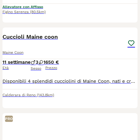
Allevatore con Affisso
Figino Serenza
(80.5km)
7
Cuccioli Maine coon
Maine Coon
11 settimane
3
1
650 €
Età
Prezzo
Sesso
Disponibili 4 splendidi cucciolini di Maine Coon, nati e cresciuti in ambiente familiare. Quando: Cedibili da Fine luglio . Salute: Consegnati con libretto sanitario, sverminati e con primo vaccino. Genitori: Visibili in loco (cuccioli ceduti senza pedigree). Per informazioni, foto o prenotazioni, contattami in privato!
Calderara di Reno
(143.8km)
PRO