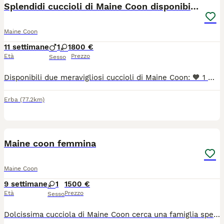
Splendidi cuccioli di Maine Coon disponibili 🐾
Maine Coon
11 settimane
1
1
800 €
Età
Prezzo
Sesso
Disponibili due meravigliosi cuccioli di Maine Coon: 🧡 1 maschio rosso 🩶 1 femmina grigia Entrambi provengono da genitori con pedigree, selezionati per salute, bellezza e carattere. I cuccioli sono cresciuti in ambiente familiare, sono socievoli, dolci, affettuosi e molto giocherelloni, abituati al contatto con le persone e ideali anche per famiglie con bambini. Saranno ceduti solo a persone responsabili e amanti degli animali. Per ulteriori informazioni, foto, disponibilità e prezzo, contattatemi in privato.
Erba
(77.2km)
4
Maine coon femmina
Maine Coon
9 settimane
1
1500 €
Età
Prezzo
Sesso
Dolcissima cucciola di Maine Coon cerca una famiglia speciale ❤️ Nata il 2 giugno, questa splendida femminuccia di Maine Coon è pronta a trovare la sua famiglia per la vita. È una micina dolcissima, ama le coccole e ricambia con tanto affetto. È anche molto giocherellona e curiosa, perfetta per portare allegria in casa. Utilizza già la lettiera con sicurezza, è cresciuta in un ambiente familiare ed è abituata alla presenza di altri gatti. Verrà affidata esclusivamente a una famiglia amorevole e responsabile, che possa garantirle tutte le cure, l'attenzione e l'affetto di cui ha bisogno. Si richiede il rispetto di alcune semplici condizioni per assicurare il suo benessere e una vita serena. Per maggiori informazioni o per conoscerla, non esitate a contattarmi.