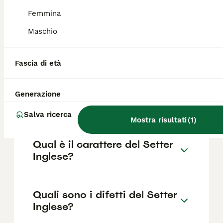
Femmina
Il costo medio di un cucciolo di Setter
Inglese di razza pura in Italia è di circa 163€
Maschio
,anche se i prezzi possono variare in base a
fattori come il pedigree, la reputazione
dell'allevatore e la posizione.
Fascia di età
Quanto dura la vita di un
Generazione
Setter Inglese?
Salva ricerca
Mostra risultati
(
1
)
Qual è il carattere del Setter
Inglese?
Quali sono i difetti del Setter
Inglese?