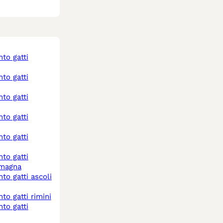
omagna
nto gatti rimini