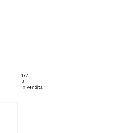
177
0
In vendita