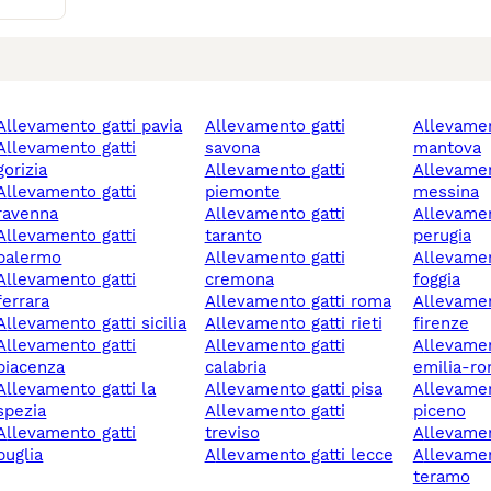
allevamento gatti pavia
allevamento gatti
allevamento gatti
mento gatti
savona
mantova
gorizia
allevamento gatti
allevamento gatti
mento gatti
piemonte
messina
ravenna
allevamento gatti
allevamento gatti
mento gatti
taranto
perugia
palermo
allevamento gatti
allevamento gatti
mento gatti
cremona
foggia
ferrara
allevamento gatti roma
allevamento gatti
allevamento gatti sicilia
allevamento gatti rieti
firenze
mento gatti
allevamento gatti
allevamento gatti
piacenza
calabria
emilia-r
ento gatti la
allevamento gatti pisa
allevamento gatti ascoli
spezia
allevamento gatti
piceno
mento gatti
treviso
allevame
puglia
allevamento gatti lecce
allevamento gatti
teramo