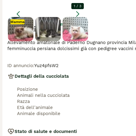
1
/
3
Mamma
Ingrandire
Descrizione
Mamma
Allevamento amatoriale di Paderno Dugnano provincia Mila
ID annuncio
:
Yuz4pfsW2
Dettagli della cucciolata
Posizione
Animali nella cucciolata
Razza
Età dell'animale
Animale disponibile
Stato di salute e documenti