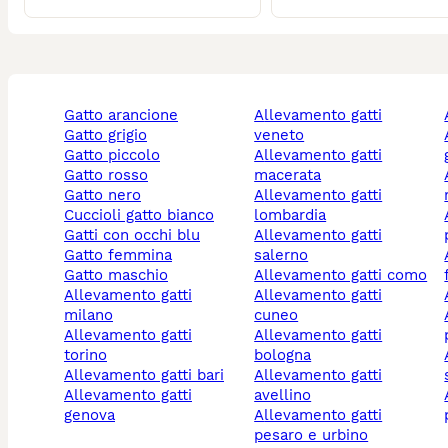
gatto arancione
allevamento gatti
gatto grigio
veneto
alleva
gatto piccolo
allevamento gatti
gatto rosso
macerata
alleva
gatto nero
allevamento gatti
cuccioli gatto bianco
lombardia
alleva
gatti con occhi blu
allevamento gatti
gatto femmina
salerno
alleva
gatto maschio
allevamento gatti como
allevamento gatti
allevamento gatti
milano
cuneo
alleva
allevamento gatti
allevamento gatti
torino
bologna
allevam
allevamento gatti bari
allevamento gatti
allevamento gatti
avellino
alleva
genova
allevamento gatti
pesaro e urbino