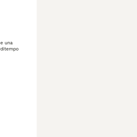
e una 
femminuccia persiana dolcissimi già con pedigree vaccini microchip x informazioni contattarci solo se interessati no perditempo 