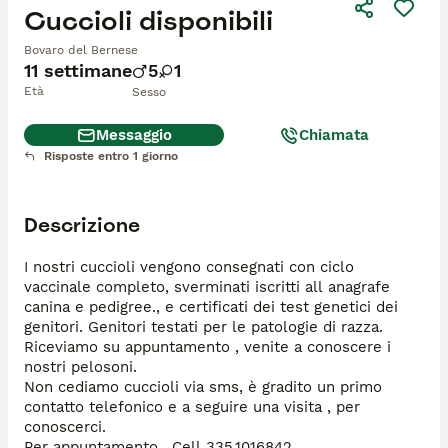
Cuccioli disponibili
Bovaro del Bernese
11 settimane
5
1
Età
Sesso
Messaggio
Chiamata
Risposte entro 1 giorno
Descrizione
I nostri cuccioli vengono consegnati con ciclo 
vaccinale completo, sverminati iscritti all anagrafe 
canina e pedigree., e certificati dei test genetici dei 
genitori. Genitori testati per le patologie di razza. 
Riceviamo su appuntamento , venite a conoscere i 
nostri pelosoni.

Non cediamo cuccioli via sms, è gradito un primo 
contatto telefonico e a seguire una visita , per 
conoscerci.

Per appuntamento , Cell 335.1016842