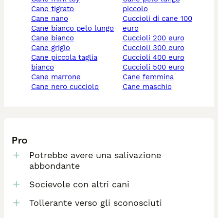
cane tigrato
piccolo
cane nano
cuccioli di cane 100
cane bianco pelo lungo
euro
cane bianco
cuccioli 200 euro
cane grigio
cuccioli 300 euro
cane piccola taglia
cuccioli 400 euro
bianco
cuccioli 500 euro
cane marrone
cane femmina
cane nero cucciolo
cane maschio
Pro
Potrebbe avere una salivazione
abbondante
Socievole con altri cani
Tollerante verso gli sconosciuti