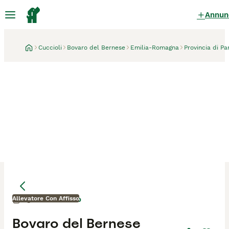
Annun
Cuccioli
Bovaro del Bernese
Emilia-Romagna
Provincia di P
Allevatore Con Affisso
Busseto
5 giorni
Mamma
Mamma
Bovaro del Bernese