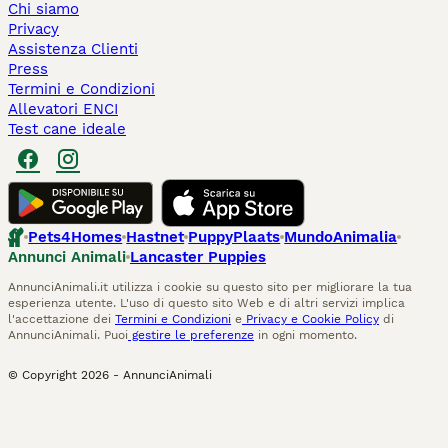
Chi siamo
Privacy
Assistenza Clienti
Press
Termini e Condizioni
Allevatori ENCI
Test cane ideale
Pets4Homes
Hastnet
PuppyPlaats
MundoAnimalia
Annunci Animali
Lancaster Puppies
AnnunciAnimali.it utilizza i cookie su questo sito per migliorare la tua
esperienza utente. L'uso di questo sito Web e di altri servizi implica
l'accettazione dei
Termini e Condizioni
e
Privacy e Cookie Policy
di
AnnunciAnimali. Puoi
gestire le preferenze
in ogni momento.
© Copyright
2026
-
AnnunciAnimali