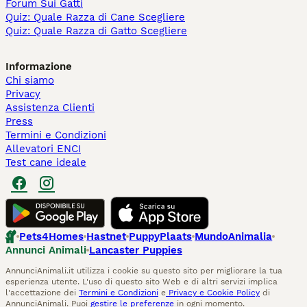
Forum Sui Gatti
Quiz: Quale Razza di Cane Scegliere
Quiz: Quale Razza di Gatto Scegliere
Informazione
Chi siamo
Privacy
Assistenza Clienti
Press
Termini e Condizioni
Allevatori ENCI
Test cane ideale
Pets4Homes
Hastnet
PuppyPlaats
MundoAnimalia
Annunci Animali
Lancaster Puppies
AnnunciAnimali.it utilizza i cookie su questo sito per migliorare la tua
esperienza utente. L'uso di questo sito Web e di altri servizi implica
l'accettazione dei
Termini e Condizioni
e
Privacy e Cookie Policy
di
AnnunciAnimali. Puoi
gestire le preferenze
in ogni momento.