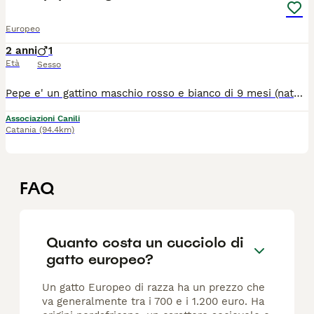
Europeo
2 anni
1
Età
Sesso
Pepe e' un gattino maschio rosso e bianco di 9 mesi (nato a Maggio 2024), dolce e affettuoso Si affida vaccinato, microchippato e verra' sterilizzato a breve. Si trova a catania ma cerca casa anche al centro e al nord previo colloquio preaffido. Per info ****** o ******
Associazioni Canili
Catania
(94.4km)
FAQ
Quanto costa un cucciolo di
gatto europeo?
Un gatto Europeo di razza ha un prezzo che
va generalmente tra i 700 e i 1.200 euro. Ha