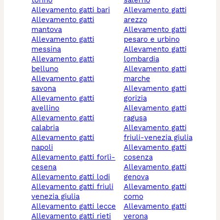
torino
salerno
allevamento gatti bari
allevamento gatti
allevamento gatti
arezzo
mantova
allevamento gatti
allevamento gatti
pesaro e urbino
messina
allevamento gatti
allevamento gatti
lombardia
belluno
allevamento gatti
allevamento gatti
marche
savona
allevamento gatti
allevamento gatti
gorizia
avellino
allevamento gatti
allevamento gatti
ragusa
calabria
allevamento gatti
allevamento gatti
friuli-venezia giulia
napoli
allevamento gatti
allevamento gatti forlì-
cosenza
cesena
allevamento gatti
allevamento gatti lodi
genova
allevamento gatti friuli
allevamento gatti
venezia giulia
como
allevamento gatti lecce
allevamento gatti
allevamento gatti rieti
verona