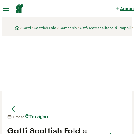
Annun
Gatti
Scottish Fold
Campania
Città Metropolitana di Napoli
Terzigno
1 mese
Mamma
Mamma
Gatti Scottish Fold e