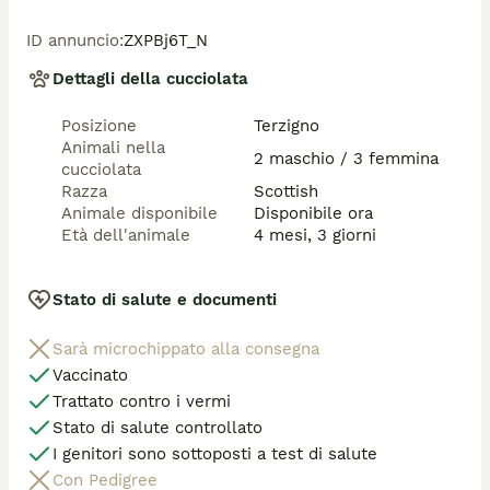
Scottish Straight (orecchie alzate).

. Carattere: estremamente dolci, affettuosi e 
ID annuncio
:
ZXPBj6T_N
giocherelloni.

. Educazione: già perfettamente abituati all’uso della 
Dettagli della cucciolata
lettiera.

Posizione
Terzigno
Salute e garanzie:

Animali nella
I gattini verranno ceduti muniti di:

2 maschio / 3 femmina
cucciolata
• libretto sanitario

Razza
Scottish
• prima vaccinazione effettuata

Animale disponibile
Disponibile ora
• Ciclo di sverminazione completato

Età dell'animale
4 mesi, 3 giorni
Per info e ulteriori foto, contattare il numero 334 98 
Stato di salute e documenti
89 716 su WhatsApp.
Sarà microchippato alla consegna
Vaccinato
Trattato contro i vermi
Stato di salute controllato
I genitori sono sottoposti a test di salute
Con Pedigree