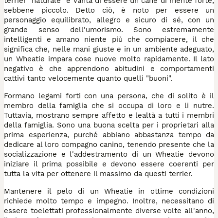
terrier "naturale" e vanta di essere un cane di mente forte,
sebbene piccolo. Detto ciò, è noto per essere un
personaggio equilibrato, allegro e sicuro di sé, con un
grande senso dell'umorismo. Sono estremamente
intelligenti e amano niente più che compiacere, il che
significa che, nelle mani giuste e in un ambiente adeguato,
un Wheatie impara cose nuove molto rapidamente. Il lato
negativo è che apprendono abitudini e comportamenti
cattivi tanto velocemente quanto quelli "buoni".
Formano legami forti con una persona, che di solito è il
membro della famiglia che si occupa di loro e li nutre.
Tuttavia, mostrano sempre affetto e lealtà a tutti i membri
della famiglia. Sono una buona scelta per i proprietari alla
prima esperienza, purché abbiano abbastanza tempo da
dedicare al loro compagno canino, tenendo presente che la
socializzazione e l'addestramento di un Wheatie devono
iniziare il prima possibile e devono essere coerenti per
tutta la vita per ottenere il massimo da questi terrier.
Mantenere il pelo di un Wheatie in ottime condizioni
richiede molto tempo e impegno. Inoltre, necessitano di
essere toelettati professionalmente diverse volte all'anno,