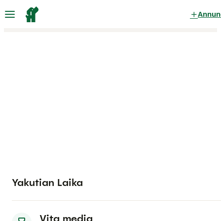
Annun
Yakutian Laika
Vita media