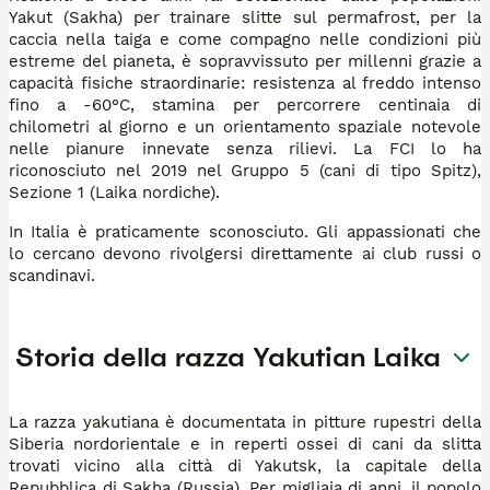
Yakut (Sakha) per trainare slitte sul permafrost, per la
caccia nella taiga e come compagno nelle condizioni più
estreme del pianeta, è sopravvissuto per millenni grazie a
capacità fisiche straordinarie: resistenza al freddo intenso
fino a -60°C, stamina per percorrere centinaia di
chilometri al giorno e un orientamento spaziale notevole
nelle pianure innevate senza rilievi. La FCI lo ha
riconosciuto nel 2019 nel Gruppo 5 (cani di tipo Spitz),
Sezione 1 (Laika nordiche).
In Italia è praticamente sconosciuto. Gli appassionati che
lo cercano devono rivolgersi direttamente ai club russi o
scandinavi.
Storia della razza Yakutian Laika
La razza yakutiana è documentata in pitture rupestri della
Siberia nordorientale e in reperti ossei di cani da slitta
trovati vicino alla città di Yakutsk, la capitale della
Repubblica di Sakha (Russia). Per migliaia di anni, il popolo