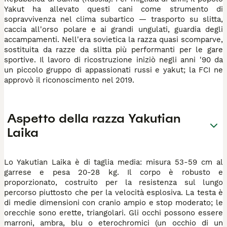
Yakut ha allevato questi cani come strumento di
sopravvivenza nel clima subartico — trasporto su slitta,
caccia all'orso polare e ai grandi ungulati, guardia degli
accampamenti. Nell'era sovietica la razza quasi scomparve,
sostituita da razze da slitta più performanti per le gare
sportive. Il lavoro di ricostruzione iniziò negli anni '90 da
un piccolo gruppo di appassionati russi e yakut; la FCI ne
approvò il riconoscimento nel 2019.
Aspetto della razza Yakutian
Laika
Lo Yakutian Laika è di taglia media: misura 53-59 cm al
garrese e pesa 20-28 kg. Il corpo è robusto e
proporzionato, costruito per la resistenza sul lungo
percorso piuttosto che per la velocità esplosiva. La testa è
di medie dimensioni con cranio ampio e stop moderato; le
orecchie sono erette, triangolari. Gli occhi possono essere
marroni, ambra, blu o eterochromici (un occhio di un