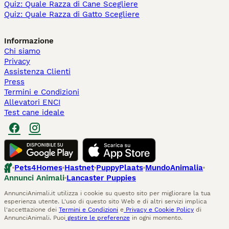
Quiz: Quale Razza di Cane Scegliere
Quiz: Quale Razza di Gatto Scegliere
Informazione
Chi siamo
Privacy
Assistenza Clienti
Press
Termini e Condizioni
Allevatori ENCI
Test cane ideale
Pets4Homes
Hastnet
PuppyPlaats
MundoAnimalia
Annunci Animali
Lancaster Puppies
AnnunciAnimali.it utilizza i cookie su questo sito per migliorare la tua
esperienza utente. L'uso di questo sito Web e di altri servizi implica
l'accettazione dei
Termini e Condizioni
e
Privacy e Cookie Policy
di
AnnunciAnimali. Puoi
gestire le preferenze
in ogni momento.