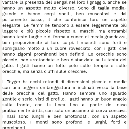
vantare la presenza del Bengal nel loro lignaggio, anche se
hanno un aspetto molto diverso. Sono di taglia media-
grande e hanno corpi snelli, ben muscolosi e dal
portamento basso, il che conferisce loro un aspetto
elegante. Le femmine tendono a essere leggermente più
leggere e più piccole rispetto ai maschi, ma entrambi
hanno teste larghe e di forma a cuneo di media grandezza,
ben proporzionate ai loro corpi. I musetti sono forti e
somigliano molto a un cuore rovesciato, con i gatti che
hanno zigomi prominenti ben definiti. Le orecchie sono
piccole, ben arrotondate e ben distanziate sulla testa del
gatto. I gatti hanno un folto pelo sulle tempie e sulle
orecchie, ma senza ciuffi sulle orecchie.
Il Toyger ha occhi rotondi di dimensioni piccole o medie
con una leggera ombreggiatura e inclinati verso la base
delle orecchie del gatto. Hanno sempre uno sguardo
gentile e serio. Visti di profilo, i gatti hanno un buon angolo
sulla fronte, con la linea fino al ponte del naso
praticamente dritta, con solo un accenno di curva concava.
I nasi sono lunghi e ben arrotondati, con un aspetto
muscoloso. I menti sono profondi e larghi, forti e
prominenti.