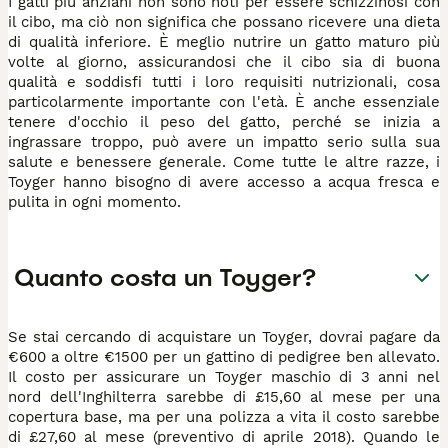
I gatti più anziani non sono noti per essere schizzinosi con
il cibo, ma ciò non significa che possano ricevere una dieta
di qualità inferiore. È meglio nutrire un gatto maturo più
volte al giorno, assicurandosi che il cibo sia di buona
qualità e soddisfi tutti i loro requisiti nutrizionali, cosa
particolarmente importante con l'età. È anche essenziale
tenere d'occhio il peso del gatto, perché se inizia a
ingrassare troppo, può avere un impatto serio sulla sua
salute e benessere generale. Come tutte le altre razze, i
Toyger hanno bisogno di avere accesso a acqua fresca e
pulita in ogni momento.
Quanto costa un Toyger?
Se stai cercando di acquistare un Toyger, dovrai pagare da
€600 a oltre €1500 per un gattino di pedigree ben allevato.
Il costo per assicurare un Toyger maschio di 3 anni nel
nord dell'Inghilterra sarebbe di £15,60 al mese per una
copertura base, ma per una polizza a vita il costo sarebbe
di £27,60 al mese (preventivo di aprile 2018). Quando le