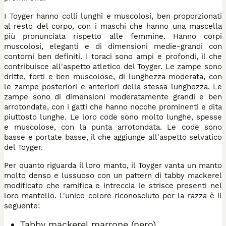
I Toyger hanno colli lunghi e muscolosi, ben proporzionati
al resto del corpo, con i maschi che hanno una mascella
più pronunciata rispetto alle femmine. Hanno corpi
muscolosi, eleganti e di dimensioni medie-grandi con
contorni ben definiti. I toraci sono ampi e profondi, il che
contribuisce all'aspetto atletico del Toyger. Le zampe sono
dritte, forti e ben muscolose, di lunghezza moderata, con
le zampe posteriori e anteriori della stessa lunghezza. Le
zampe sono di dimensioni moderatamente grandi e ben
arrotondate, con i gatti che hanno nocche prominenti e dita
piuttosto lunghe. Le loro code sono molto lunghe, spesse
e muscolose, con la punta arrotondata. Le code sono
basse e portate basse, il che aggiunge all'aspetto selvatico
del Toyger.
Per quanto riguarda il loro manto, il Toyger vanta un manto
molto denso e lussuoso con un pattern di tabby mackerel
modificato che ramifica e intreccia le strisce presenti nel
loro mantello. L'unico colore riconosciuto per la razza è il
seguente:
Tabby mackerel marrone (nero)