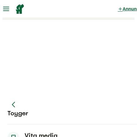
Annun
Toyger
Vita media