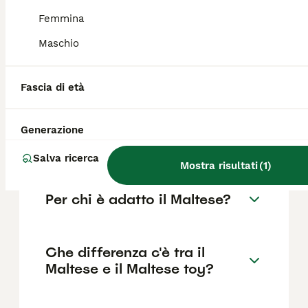
Femmina
Il costo medio di un cucciolo di Maltese di
razza pura in Italia è di circa 711€ ,anche se i
Maschio
prezzi possono variare in base a fattori come
il pedigree, la reputazione dell'allevatore e
la posizione.
Fascia di età
Quanto è impegnativo un
Generazione
cane Maltese?
Salva ricerca
Mostra risultati
(
1
)
Per chi è adatto il Maltese?
Che differenza c'è tra il
Maltese e il Maltese toy?