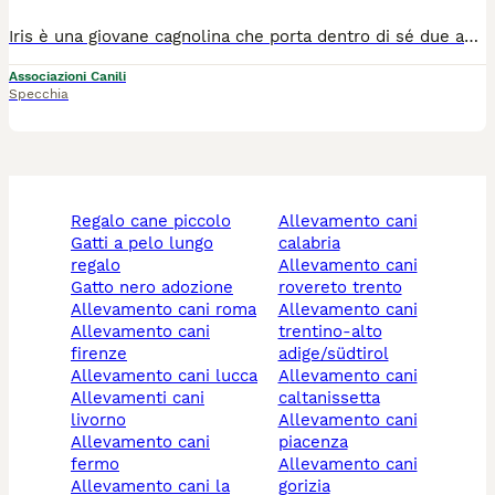
Iris è una giovane cagnolina che porta dentro di sé due anime: quella fine ed elegante del Setter, e quella decisa, assertiva e vigile del cane da pastore. Un mix affascinante che la rende una presenza unica, indipendente, intensa… e profondamente autentica. Ama la campagna, gli spazi aperti, la possibilità di correre, annusare, perlustrare ogni centimetro del mondo. È una cacciatrice di lucertole instancabile, curiosa e concentrata, con una motivazione predatoria che merita di essere accolta e incanalata con consapevolezza. 🦎 Gli ambienti urbani, invece, la mettono un po’ più in difficoltà: si muove con cautela, osserva, valuta, e mostra una lieve preoccupazione. Con le persone è solare e socievole,generalmente compatibile con gli altri cani con i quali comunica in modo chiaro e diretto: non lascia spazio a malintesi! Iris non è un cane “per tutti”. 💛 È per chi sa riconoscere il valore della sua indipendenza, per chi rispetta il suo bisogno di esplorare e di essere sé stessa. In un contesto fuori paese, con una famiglia capace di comprenderla davvero, Iris saprà mostrare il suo lato più bello: allegra, buffa, partecipe, una piccola compagna di avventure pronta a portarvi in escursioni meravigliose.🐕🌱 Iris si trova presso il Rifugio di Alliste-Felline, in provincia di Lecce, ma è adottabile in zona e in tutto il centro e nord Italia previa compilazione questionario conoscitivo e controlli pre affido. Verrà affidata vaccinata, sverminata, microchippata, sterilizzata. ☎️Per candidarsi all'adozione SCRIVERE UN MESSAGGIO WHATSAPP CON BREVE PRESENTAZIONE al 3204062830 o 3498877304
Associazioni Canili
Specchia
regalo cane piccolo
allevamento cani
gatti a pelo lungo
calabria
regalo
allevamento cani
gatto nero adozione
rovereto trento
allevamento cani roma
allevamento cani
allevamento cani
trentino-alto
firenze
adige/südtirol
allevamento cani lucca
allevamento cani
allevamenti cani
caltanissetta
livorno
allevamento cani
allevamento cani
piacenza
fermo
allevamento cani
allevamento cani la
gorizia