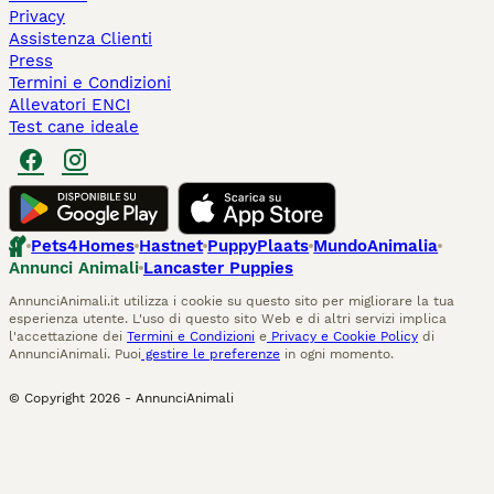
Privacy
Assistenza Clienti
Press
Termini e Condizioni
Allevatori ENCI
Test cane ideale
Pets4Homes
Hastnet
PuppyPlaats
MundoAnimalia
Annunci Animali
Lancaster Puppies
AnnunciAnimali.it utilizza i cookie su questo sito per migliorare la tua
esperienza utente. L'uso di questo sito Web e di altri servizi implica
l'accettazione dei
Termini e Condizioni
e
Privacy e Cookie Policy
di
AnnunciAnimali. Puoi
gestire le preferenze
in ogni momento.
© Copyright
2026
-
AnnunciAnimali