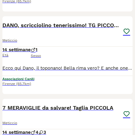
Firenze
(65.7km)
6
DANO, scricciolino tenerissimo! TG PICCOLA
Meticcio
14 settimane
1
Età
Sesso
Ecco qui Dano, il toponano! Bella rima vero? E anche onesta visto che Dano è uno scricciolino, un simpatico cucciolo mignon dalle lunghe orecchie! Ha 3 mesi e mezzo e ovviamente è una taglia piccola (10kg ca da adulto). Che possiamo dirvi di lui? Cercate un cucciolo dolce e coccolone? Eccolo qui! Un cucciolo simpatico da morire? Lui lo è! Un cucciolo vivace, giocherellone e che mette allegria solo a guardarlo? Dano ha tutto questo e anche di più! E' proprio il cucciolo che qualsiasi famiglia vorrebbe al proprio fianco, pronto a riempirvi le giornate d'affetto, felicità e qualche marachella da teppistello. Purtroppo Dano sta crescendo in rifugio, posto difficile per qualsiasi cane ma in particolar modo per un nanerottolo come lui. Ha tanto bisogno di una famiglia al suo fianco, una famiglia che gli mostri il mondo e gli faccia conoscere il lato bello della vita... una famiglia che lui ricambierà con un amore sconfinato e tante tenere leccatine! Cerca casa in TOSCANA. Se siete interessati contattateci via WHATSAPP al 3890452494. Mandateci un messaggio di presentazione (raccontandoci un po' di voi, di dove vivrebbe e della vita che farebbe in vostra compagnia). Vi richiameremo.
Associazioni Canili
Firenze
(65.7km)
8
7 MERAVIGLIE da salvare! Taglia PICCOLA
Meticcio
14 settimane
4
3