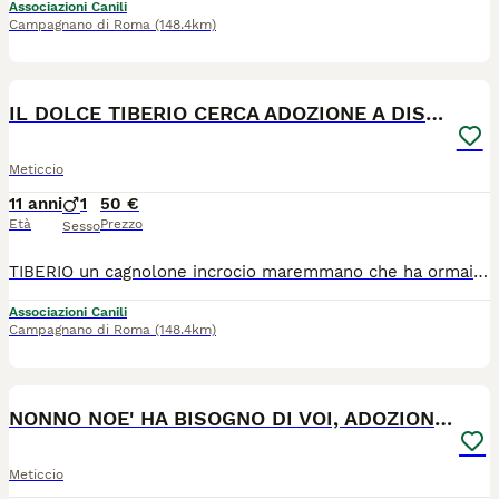
Associazioni Canili
Campagnano di Roma
(148.4km)
4
IL DOLCE TIBERIO CERCA ADOZIONE A DISTANZA
Meticcio
11 anni
1
50 €
Età
Prezzo
Sesso
TIBERIO un cagnolone incrocio maremmano che ha ormai 11 anni e mezzo di età. taglia grande, ca. 45 kg. TIBERIO è un cane adorabile, veramente buonissimo, perfettamente educato e socializzato, affettuoso e semplicemente adorabile con noi umani, indicatissimo per vivere in famiglie con bambini, va a guinzaglio perfettamente e naturalmente non tende a tirare, va d'accordo con i suoi simili. TIBERIO è in salute, è sverminato, spulciato, sterilizzato, testato per leishmania, ed è risultato essere negativo. Mai nessuno ha chiesto di Tiberio e noi pensiamo che la speranza sia l'ultima a morire, intanto chiediamo un'adozione a distanza per lui.
Associazioni Canili
Campagnano di Roma
(148.4km)
4
NONNO NOE' HA BISOGNO DI VOI, ADOZIONE A DISTANZA
Meticcio