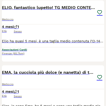
ELIO, fantastico lupetto! TG MEDIO CONTENUTA
Meticcio
4 mesi
1
Età
Sesso
Elio ha quasi 5 mesi, è una taglia medio contenuta (13-14kg da adulto) e con il suo mantello total black e le sue orecchie a punta è un lupetto versione mignon! Se vi piacciono i lupetti ma volete un cane di taglia più contenuta, lui è perfetto. Il suo carattere è un perfetto mix tra tenerezza ed energia scoppiettante: è un cucciolo dolce da morire e super coccolone ma è anche vivace, dinamico, giocherellone e furbo come una piccola volpe! E' intelligentissimo, curioso ed entusiasta di tutto, e proprio per questo la reclusione in box, senza possibilità di esplorare quel mondo che tanto ama, per Elio è una sofferenza. Non vede l'ora di avere qualcuno al sua fianco con cui condividere momenti di tenerezza, coccole, avventure, scoperte e divertimento. Ha tanto bisogno di un compagno di vita. E' un cucciolo formidabile e sarebbe un valore aggiunto ad una famiglia. Pensare che rischi di rimanere in canile ci distrugge, speriamo in un miracolo. - Qui mettiamo qualche foto ma se interessati contattateci e vi manderemo anche dei video, così potrete vederlo in tutta la sua simpatia e dolcezza). - Nelle prime foto potete vedere che aveva delle chiazze un po' spennacchiate. E' stato curato per un problema cutaneo (passeggero e NON contagioso) che ora è totalmente sconfitto, e il pelo è ricresciuto (come vedete nelle altre foto). Cerca casa in TOSCANA. Se siete interessati contattateci via WHATSAPP al 3890452494. Mandateci un messaggio di presentazione (raccontandoci un po' di voi, di dove vivrebbe e della vita che farebbe in vostra compagnia). Vi richiameremo.
Associazioni Canili
Firenze
(65.7km)
6
EMA, la cucciola più dolce (e nanetta) di tutti!
Meticcio
4 mesi
1
Età
Sesso