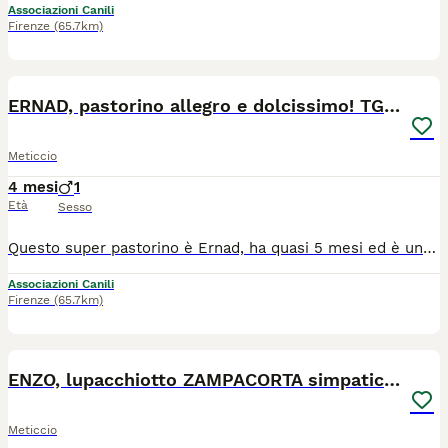
Associazioni Canili
Firenze
(65.7km)
5
ERNAD, pastorino allegro e dolcissimo! TG MEDIA
Meticcio
4 mesi
1
Età
Sesso
Questo super pastorino è Ernad, ha quasi 5 mesi ed è una taglia media (23-24kg ca da adulto). Già dalle foto potete vedere che è un portatore di gioia: sfoggia sempre un enorme sorriso e delle espressioni buffissime, che rispecchiano il suo spirito felicione, allegro e pieno di vita. E' di una simpatia unica! Ha un carattere splendido, è socievolissimo e dispensa amore, felicità e feste stratosferiche a chiunque incontri: è un raggio di sole a quattro zampe, pronto a rallegrarmi le giornate e la vita. E' affettuosissimo, ama follemente grattini e carezze, è di una dolcezza disarmante. E' buonissimo con tutti, umani e animali, un pacioccone assoluto. Ernad si trova in canile e pubblichiamo questo appello con una grande urgenza perché sappiamo che se non troverà una famiglia ora che è ancora cucciolo, in poco tempo le sue possibilità di uscire da quel triste box scompariranno. Merita di crescere in una casa, circondato dall'amore che lui regala a tutti, ma che non ha mai ricevuto. - Qui mettiamo qualche foto ma se interessati contattateci e vi manderemo anche dei video, così potrete vederlo in tutta la sua simpatia e dolcezza. Cerca casa in TOSCANA. Se siete interessati contattateci via WHATSAPP al 3890452494. Mandateci un messaggio di presentazione (raccontandoci un po' di voi, di dove vivrebbe e della vita che farebbe in vostra compagnia). Vi richiameremo.
Associazioni Canili
Firenze
(65.7km)
6
ENZO, lupacchiotto ZAMPACORTA simpaticissimo!
Meticcio