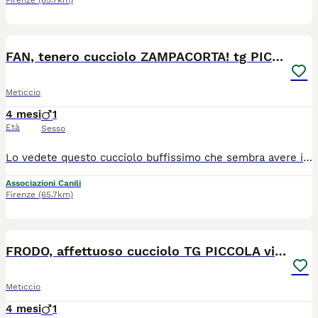
Firenze
(65.7km)
7
FAN, tenero cucciolo ZAMPACORTA! tg PICCOLA
Meticcio
4 mesi
1
Età
Sesso
Lo vedete questo cucciolo buffissimo che sembra avere il muso diviso a metà, quasi come se avesse una maschera da supereroe? E' Fan, un cucciolotto di 4 mesi, taglia piccola (entro i 10kg da adulto, dalle foto sembra grande ma è un nanetto dalle zampe corte, la sua mamma è una scricciolina di 6kg appena), e ci ha conquistati tutti con i suoi colori particolari le sue fattezze da lombricone (è lungo ma bassino, fa ridere!) e la sua scoppiettante simpatia. E' sempre allegro e felice, e se ci fate caso in alcune foto sembra anche sorridere! Porta tantissima allegria, con lui vicino vi assicuriamo che è impossibile sentirsi tristi, vi tirerà su di morale in pochi secondi. E' un gran giocherellone, curioso e sveglio. Certo, non vi nascondiamo che all'inizio è un po' impaurito da chi non conosce, la vita in box gli ha impedito di fare grosse esperienze per ora quindi ogni novità lo spaventa un po', ma siamo certi che se avrete un po' di pazienza, dolcezza e proverete a comprenderlo ed aiutarlo, presto si aprira con voi come ha fatto con noi! Con chi conosce e con chi ha confidenza, infatti è affettuoso da morire! Dire che è un coccolone è dire poco, è un gran ruffiano che elemosina carezze e grattini a destra e a manca, senza sosta. Starebbe ore a farsi coccolare, dategli la possibilità di farlo e non vi si staccherà più. Vorremmo toglierlo dal rifugio e vederlo con una famiglia amato e felice. Ci riusciremo? Cerca casa in TOSCANA. Se siete interessati contattateci via WHATSAPP al 3890452494. Mandateci un messaggio di presentazione (raccontandoci un po' di voi, di dove vivrebbe e della vita che farebbe in vostra compagnia). Vi richiameremo.
Associazioni Canili
Firenze
(65.7km)
9
FRODO, affettuoso cucciolo TG PICCOLA vi aspetta!
Meticcio
4 mesi
1