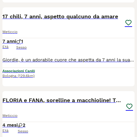
13
17 chili, 7 anni, aspetto qualcuno da amare
Meticcio
7 anni
1
Età
Sesso
Giordie, è un adorabile cuore che aspetta da 7 anni la sua famiglia, e non ci si spiega il perché. pesa sui 17 chili, taglia media contenuta, un cagnolino dolce e socievole che ama tanto giocare con palline e giochini, come fosse ancora un cucciolone. Sempre pronto a farsi coccolare e accarezzare, ama il contatto umano, lo cerca. Può essere un pò diffidente all'inizio quando non conosce le persone, ma la sua bontà lo fa cedere in fretta. Va d'accordo con i suoi simili, siano maschi o femmine e ama giocare con loro. È davvero un cane amorevole che purtroppo aspetta da tempo che qualcuno si accorga di lui. Al momento si trova in stallo. Dopo iter pre affido può arrivare dove c'è amore e casa. Si trova in stallo a Latina ma arriva in tutto il Centro Nord con staffetta autorizzata ASL
Associazioni Canili
Bologna
(129.6km)
8
FLORIA e FANA, sorelline a macchioline! TG PICCOLA
Meticcio
4 mesi
2
Età
Sesso