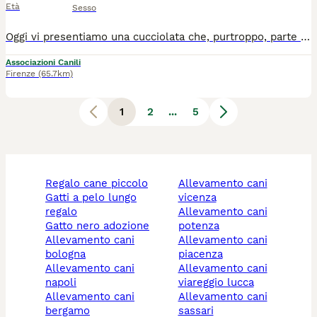
Età
Sesso
Oggi vi presentiamo una cucciolata che, purtroppo, parte svantaggiata per un pregiudizio sciocco: il colore del pelo. Sappiamo che i cani neri faticano a trovare casa, ma speriamo che là fuori ci sia qualcuno capace di guardare oltre, capace di guardare alle cose che contano davvero... lo speriamo per queste 7 meravigliose polpettine. Sono 4 maschietti (Nero, Dano, Keno e Kalo) e 3 femminucce (Lara, Nala e Nera), hanno 3 mesi e mezzo e sono una futura taglia piccola (circa 10 kg da adulti). Noi li troviamo bellissimi, simili ma allo stesso tempo diversi... alcuni a pelo raso, alcuni con dei buffissimi baffetti... e tutti e 7 con degli enormi occhioni pieni d'amore. Sono cuccioli affettuosi ed estremamente coccoloni, dolci a livelli assurdi. Sono intelligenti e pieni di voglia di vivere: piccoli, simpatici uragani di energia pronti a riempire le vostre giornate di gioia. Adorano tutti – persone, cani e gatti – e guardano il mondo con occhi curiosi, impazienti di scoprire la vita insieme a voi. Purtroppo per loro si sono già aperte le porte del rifugio, luogo difficile per degli scricciolini così. La nostra paura è che debbano crescere in un triste box, quindi guardate i loro occhioni e aiutateci a evitare che questo accada: regalate loro il futuro che meritano! - Vi possiamo mandare anche una foto della loro mini mammina, una cagnolina di 7kg. Cercano casa in TOSCANA. Se siete interessati contattateci via WHATSAPP al 3890452494. Mandateci un messaggio di presentazione (raccontandoci un po' di voi, di dove vivrebbe il cucciolo scelto e della vita che farebbe in vostra compagnia). Vi richiameremo.
Associazioni Canili
Firenze
(65.7km)
1
2
...
5
regalo cane piccolo
allevamento cani
gatti a pelo lungo
vicenza
regalo
allevamento cani
gatto nero adozione
potenza
allevamento cani
allevamento cani
bologna
piacenza
allevamento cani
allevamento cani
napoli
viareggio lucca
allevamento cani
allevamento cani
bergamo
sassari