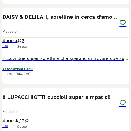
7
DAISY & DELILAH, sorelline in cerca d'amore!
Meticcio
4 mesi
2
Età
Sesso
Eccovi due super sorelline che sperano di trovare due super famiglie che si innamorino presto di loro. Non è facile, non sono le classiche cucciolotte mignon, bionde e paffute che tutti cercano... ma dobbiamo provarci! Sono Daisy e Delilah, hanno quasi 5 mesi e sono una taglia media (20-22kg). Esteticamente si somigliano moltissimo, caratterialmente hanno le loro peculiarità. Daisy è una cucciola da 10 e lode, simpaticissima, socievole ed espansiva, coccolona da morire. Ama le persone, è aperta, festosa, super giocherellona, una feliciona. E' una cucciola equilibratissima, vivace ma senza eccessi e non è scontato a questa età. Delilah è un pochino più timida, ci mette più ad aprirsi, è delicata e pacata... ma appena si apre si rivela incredibilmente tenera e dolce, ha solo bisogno di un po' di pazienza in più. Per lei serviranno persone sensibili e che vogliano aiutarla a superare le difficoltà, persone che diventino il suo porto sicuro. Tutte e due sono speciali a modo loro, affettuosissime anche se con tempi diversi e tutte e due amano i cani e i mici. Hanno soprattutto un'altra cosa in comune: tutte e due hanno bisogno di qualcuno al loro fianco, tutte e due sognano una vita fuori dal box, lontano dalla tristezza e tutte e due sperano di non rimanere invisibili e dimenticate. - Ovviamente sono adottabili anche separatamente, la cosa più importante è toglierle dal canile. Cercano casa in TOSCANA o al NORD ITALIA. Se siete interessati contattateci via WHATSAPP al 3890452494. Mandateci un messaggio di presentazione (raccontandoci un po' di voi, di dove vivrebbe il cucciolo scelto e della vita che farebbe in vostra compagnia). Vi richiameremo.
Associazioni Canili
Firenze
(65.7km)
9
8 LUPACCHIOTTI cuccioli super simpatici!
Meticcio
4 mesi
7
1
Età
Sesso