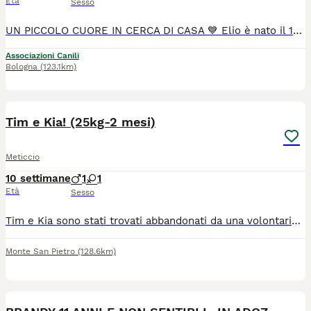
Età
Sesso
UN PICCOLO CUORE IN CERCA DI CASA 💙 Elio è nato il 1° giugno 2026 insieme ai suoi fratelli e cresciuto con la sua mamma 💙 È ancora un cucciolo, con tutta la vita davanti e un mondo intero da scoprire. Ha bisogno di una famiglia che sappia accompagnarlo nella crescita, insegnargli con pazienza e soprattutto amarlo per sempre. Da adulto sarà una taglia media/medio-grande e potrà raggiungere la sua nuova famiglia i primi di settembre. Cerchiamo per lui una casa vera, persone responsabili e consapevoli dell'impegno che comporta crescere un cucciolo. 🐶❤️ Si trova in Sicilia ma arriva anche al centro o nord Italia. L'adozione sarà valutata tramite questionario pre-affido e colloquio conoscitivo con un volontario di zona.
Associazioni Canili
Bologna
(123.1km)
3
2
Tim e Kia! (25kg-2 mesi)
Meticcio
10 settimane
1
1
Età
Sesso
Tim e Kia sono stati trovati abbandonati da una volontaria in provincia di Caserta.. Stavano per finire in un fiume e stava per annegare.. Hanno 2 mesi e si affidano in tutto il centro nord Italia dopo il pre affido con la staffetta.. Contattare solo se veramente interessati.. Peseranno sui 25kg.. Vengono affidati vaccinati, microchippati e sverminati.... Chi adotta potrà essere seguito nella gestione, sicurezza e benessere del proprio cane.
Monte San Pietro
(128.6km)
4