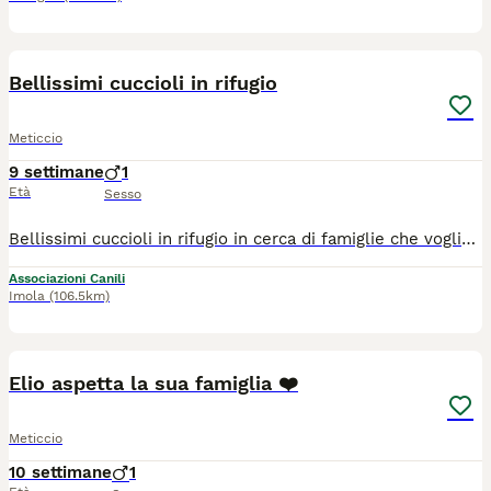
13
Bellissimi cuccioli in rifugio
Meticcio
9 settimane
1
Età
Sesso
Bellissimi cuccioli in rifugio in cerca di famiglie che vogliano salvarli. Taglia medie, circa venticinque chili da adulti, dai 2 mesi in su. Per informazioni chiamateci .34.0. 57.8. 3896. Obbligo di sterilizzazione, arrivano con servizio di staffetta.
Associazioni Canili
Imola
(106.5km)
7
Elio aspetta la sua famiglia ❤️
Meticcio
10 settimane
1