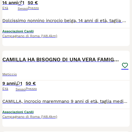
14 anni
1
50 €
Età
Prezzo
Sesso
Dolcissimo nonnino incrocio belga, 14 anni di età, taglia media 25 kg di peso. Noè insieme ai suoi fratelli è stato portato circa 2 anni fa presso il nostro rifugio con la promessa di venire al più presto a riprenderli, provvedendo al loro mantenimento. Solo per uno di loro abbiamo trovato adozione, mentre per Noè e Nerone il nulla. Noè ama ricevere coccole ed è ancora molto fiducioso nei confronti degli umani. Adora fare passeggiate ed è un cane che non dimostra la sua età è molto allegro e giocoso. Ci rendiamo conto che chiediamo un vero miracolo... intanto chiediamo almeno un'adozione a distanza. Noè è in regola con l'iter sanitario, è sterilizzato e negativo alla leishmania.
Associazioni Canili
Campagnano di Roma
(148.4km)
4
CAMILLA HA BISOGNO DI UNA VERA FAMIGLIA, AIUTALA
Meticcio
9 anni
1
50 €
Età
Prezzo
Sesso
CAMILLA, incrocio maremmano 9 anni di età, taglia medio grande Camilla era di proprietà di un pastore che venuto a mancare è rimasta nella proprietà accudita da alcuni volontari, finchè qualche anno fa si è ammalata ed è stata recuperata per essere curata. Camilla alla fine è rimasta da noi, ora sta bene e vive libera in un grande recinto insieme ad altri maremmani. Camilla è in regola con l'iter sanitario e la leishmania è stata curata tre anni fa e da allora sta benissimo. Camilla va d'accordo con i suoi simili, con i gatti e con ogni forma vivente, timida con gli umani ma molto buona e dolce. GLI AFFETTI NON SI COMPRANO, SI ADOTTANO. SALVARE UN ESSERE IN DIFFICOLTA' E' UN GRANDE ATTO DI UMANITA' E CIVILTA'. PER OGNI CANE E GATTO ACQUISTATO IN ALLEVAMENTO O FATTO NASCERE IN CASA, CE NE SARA' UN ALTRO CHE TRASCORRERA' TUTTA LA SUA ESISTENZA DIETRO LE SBARRE DI UN CANILE. RIFLETTI!
Associazioni Canili
Campagnano di Roma
(148.4km)
4