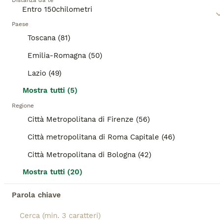
Distanza da te
mista possono adattarsi ai cambiamenti di stile di vita,
adatti a famiglie attive o a case tranquille. La loro salute
ANNUNCI IN EVIDENZA
spesso resistente, grazie alla diversità genetica, è un
Paese
fattore notevole, rendendoli compagni robusti.
BOOST
Toscana (81)
L'intelligenza e il temperamento possono variare
ampiamente, offrendo tratti comportamentali unici da
Emilia-Romagna (50)
apprezzare e coltivare.
Lazio (49)
Mostra tutti (5)
Regione
Città Metropolitana di Firenze (56)
Città metropolitana di Roma Capitale (46)
7
1
Città Metropolitana di Bologna (42)
3 anni, 9/10 chili, la dolcezza fatta a cane
Mostra tutti (20)
Meticcio
Parola chiave
2 anni
1
Età
Sesso