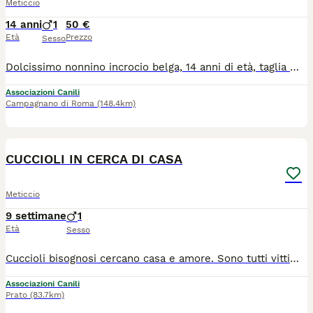
Meticcio
14 anni
1
50 €
Età
Prezzo
Sesso
Dolcissimo nonnino incrocio belga, 14 anni di età, taglia media 25 kg di peso. Nerone insieme ai suoi fratelli è stato portato circa 2 anni fa presso il nostro rifugio con la promessa di venire al più presto a riprenderli, provvedendo al loro mantenimento. Solo per uno di loro abbiamo trovato adozione, mentre per Noè e Nerone il nulla. Nerone ama ricevere coccole ed è ancora molto fiducioso nei confronti degli umani. Adora fare passeggiate ed è un cane che non dimostra la sua età è molto allegro e giocoso. Ci rendiamo conto che chiediamo un vero miracolo... intanto chiediamo almeno un'adozione a distanza. Nerone è in regola con l'iter sanitario, è sterilizzato e negativo alla leishmania.
Associazioni Canili
Campagnano di Roma
(148.4km)
9
CUCCIOLI IN CERCA DI CASA
Meticcio
9 settimane
1
Età
Sesso
Cuccioli bisognosi cercano casa e amore. Sono tutti vittime dell'abbandono, non fateli crescere soli al rifugio Per info 340÷57÷838÷96 arrivano con staffetta, gia sverminati, vaccinati e microchippati. Future taglie medie, sui 25 chili di peso da grandi. Ritiro a Firenze nord/Arezzo
Associazioni Canili
Prato
(83.7km)