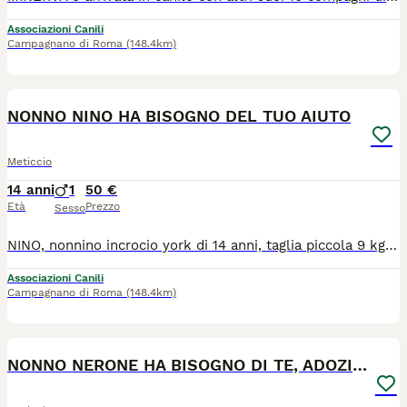
Associazioni Canili
Campagnano di Roma
(148.4km)
4
NONNO NINO HA BISOGNO DEL TUO AIUTO
Meticcio
14 anni
1
50 €
Età
Prezzo
Sesso
NINO, nonnino incrocio york di 14 anni, taglia piccola 9 kg di peso. Nino rimasto solo al mondo, dopo che il suo umano si è trasferito e lo ha abbandonato nella casa in cui vivevano. Va d'accordo con I suoi simili e sa andare a guinzaglio. Nel complesso Nino sta bene, è stato sottoposto a scrupolosa visita veterinaria, ha fatto le analisi che non sono male per la sua età, ha fatto anche l'ecografia ed è risultato tutto a posto anche il suo cuoricino ed è stato sterilizzato. Nino non meriterebbe di finire la sua vita dietro le sbarre e noi ci speriamo sempre, intanto chiediamo un'adozione a distanza.
Associazioni Canili
Campagnano di Roma
(148.4km)
4
NONNO NERONE HA BISOGNO DI TE, ADOZIONE A DISTANZA