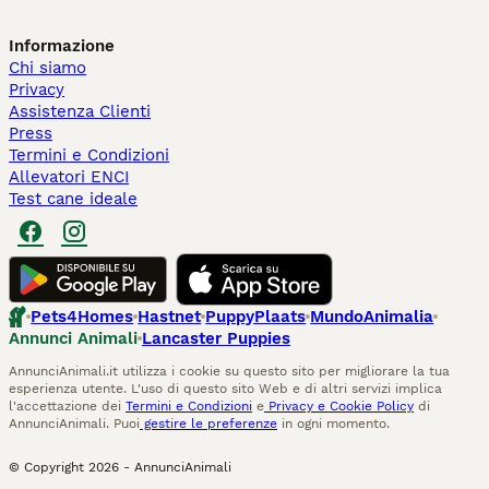
Informazione
Chi siamo
Privacy
Assistenza Clienti
Press
Termini e Condizioni
Allevatori ENCI
Test cane ideale
Pets4Homes
Hastnet
PuppyPlaats
MundoAnimalia
Annunci Animali
Lancaster Puppies
AnnunciAnimali.it utilizza i cookie su questo sito per migliorare la tua
esperienza utente. L'uso di questo sito Web e di altri servizi implica
l'accettazione dei
Termini e Condizioni
e
Privacy e Cookie Policy
di
AnnunciAnimali. Puoi
gestire le preferenze
in ogni momento.
© Copyright
2026
-
AnnunciAnimali