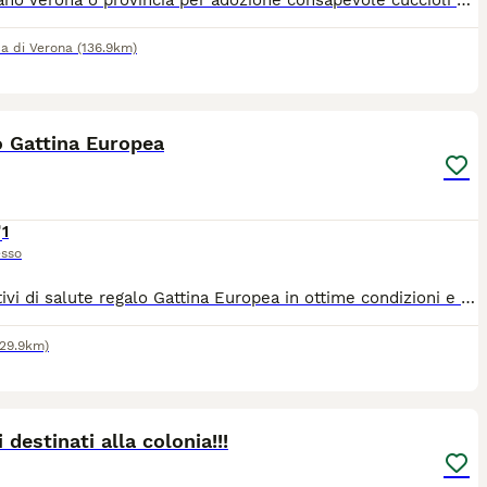
Si affidano Verona o provincia per adozione consapevole cuccioli di 3 mesi sverminati Spulciati previo preaffido Si chiede un messaggio con una breve presentazione, città di residenza, se si hanno altri animali Chiara 39 329 096 7693
ca di Verona
(136.9km)
4
o Gattina Europea
1
sso
Per motivi di salute regalo Gattina Europea in ottime condizioni e regolarmente vaccinata e controllata. È molto dolce e di compagnia.
129.9km)
12
i destinati alla colonia!!!