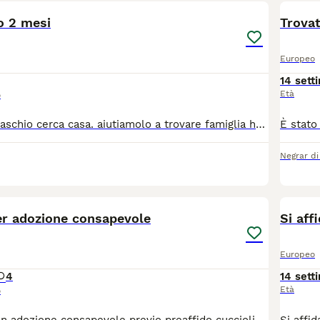
o 2 mesi
Trova
Europeo
14 sett
Età
o
gatto cucciolo maschio cerca casa. aiutiamolo a trovare famiglia ha 2 mesi e mezzo. SCRIVETEMI SU WHATSAPP
Negrar di
5
er adozione consapevole
Si aff
Europeo
4
14 sett
Età
o