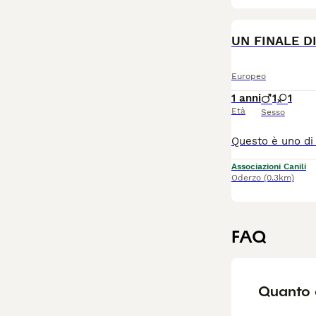
UN FINALE D
Europeo
1 anni
1
1
Età
Sesso
Associazioni Canili
Oderzo
(0.3km)
FAQ
Quanto 