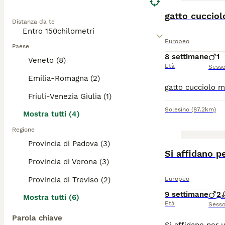
gatto cucciol
Distanza da te
Europeo
Paese
8 settimane
1
Veneto (8)
Età
Sess
Emilia-Romagna (2)
Friuli-Venezia Giulia (1)
Solesino
(87.2km)
Mostra tutti (4)
Regione
Provincia di Padova (3)
Si affidano p
Provincia di Verona (3)
Provincia di Treviso (2)
Europeo
9 settimane
2
Mostra tutti (6)
Età
Sess
Parola chiave