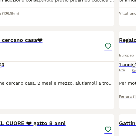
Si affidano per un adozione consapevole previo preaffido cuccioli di 3 mesi a Verona e provincia o limitrofi Spulciati sverminati Si chiede un messaggio con breve presentazione indicando dove abiti e se hai altri animali
a
(136.9km)
Villafran
11
o cercano casa❤️
Regal
Europeo
3
1 anni
Età
o
Se
maschi e femmine cercano casa, 2 mesi e mezzo. aiutiamoli a trovare una famiglia per la vita❤️ SCRIVETEMI SU WHATSAPP O CHIAMATE
Ferrara
(
17
1
 CUORE ❤️ gatto 8 anni
Gattin