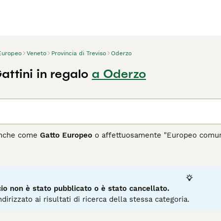
Europeo
Veneto
Provincia di Treviso
Oderzo
ttini in regalo
a Oderzo
anche come
Gatto Europeo
o affettuosamente "Europeo comune,"
. Questo gatto è apprezzato per la sua adattabilità e robustezz
nte tigrato con varie tonalità di marrone e nero, e un corpo
temperamento è equilibrato, affettuoso e intelligente, renden
e. L’
Europeo
è noto per la sua longevità e per richiedere cur
senza necessitare di attenzioni particolari complesse. Grazie a
o non è stato pubblicato o è stato cancellato.
 in ambienti con accesso all’esterno, mostrando sempre un c
dirizzato ai risultati di ricerca della stessa categoria.
ludono "Europeo gatto caratteristiche," "gatto Europeo tempera
 questa splendida razza felina.
3