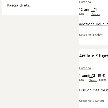
Europeo
Fascia di età
12 anni
1
Età
Sesso
Solesino
(87.7km)
Attila e Sfiga
Europeo
1 anni
2
10 €
Età
Prezzo
Sesso
Coseano
(54.9km)