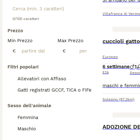
Villafranca di Veron
0/100 caratteri
Prezzo
Min Prezzo
Max Prezzo
cuccioli gatt
€
€
Europeo
6 settimane
1
Filtri popolari
Età
Sess
Allevatori con Affisso
Gatti registrati GCCF, TICA o FIFe
Solesino
(87.2km)
Sesso dell'animale
Femmina
ADOZIONE DEL
Maschio