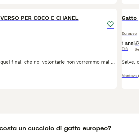
5
IVERSO PER COCO E CHANEL
Gatto 
Europeo
1 anni
Età
Se
Questo è uno di quei finali che noi volontarie non vorremmo mai venisse scritto per i nostri pelosetti, però purtroppo a volte è inevitabile. Per gravi problemi di salute, i nostri due amatissimi ex ospiti Coco e Chanel, devono lasciare la famiglia dove attualmente vivono. Coco: maschietto bianco arancio un anno e 10 mesi, un coccolone e curiosone esagerato, adora la compagnia, va d’accordo con tutti anche gatti e cani. Chanel: femmina un anno e 8 mesi, micia veramente molto tranquilla, le piace accoccolarsi in un posticino che le aggrada e pisolare serena. All’inizio un po’timida con gli sconosciuti ma quando prende confidenza si lascia andare ed è super coccolona anche lei. Abituati a vivere in appartamento, entrambi sono sempre stati seguiti con regolari controlli in clinica privata, spulciati, sverminati, sterilizzati e hanno libretto sanitario. Favolosi mici adatti a persone che cercano una compagnia pelosa che non sia troppo esuberante o distruttiva per la casa! Si affidano insieme o anche separati. Aiutateci a scrivere per loro un finale diverso!
Mantova
costa un cucciolo di gatto europeo?