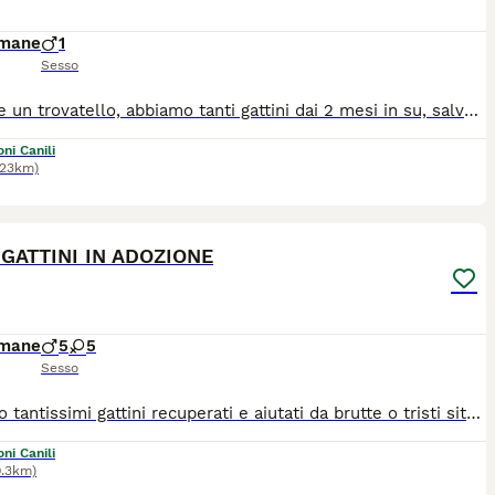
imane
1
Sesso
Adottate un trovatello, abbiamo tanti gattini dai 2 mesi in su, salvati dalla strada ma destinati a tornarci se non troveranno famiglia. Se volete adottare chiamate al **340**578.38*96. tutti i gattini arrivano tramite staffetta in zona Bologna e vengono affidati esclusivamente in appartamenti sicuri: richieste finestre e balconi con protezioni. No se vengono fatti uscire.
ni Canili
123km)
8
 GATTINI IN ADOZIONE
imane
5
5
Sesso
Abbiamo tantissimi gattini recuperati e aiutati da brutte o tristi situazioni. Ce ne sono per tutti i gusti, simpaticissimi, soffici e giocherelloni! Abituati in casa e alla lettiera, adatti a famiglie e ad inserimento con qualsiasi altro tipo di essere vivente! Si affidano a due mesi di età, spulciati, sverminati e microchippati. Per quasi tutti, se presenti al momento del recupero, le mamme gatte sono state sterilizzate e testate FIV Felv. ..cosa chiedere di più? Se loro non trovano adozione, non riusciamo ad aiutare i prossimi. Per favore aiutateci a condividerli! Grazie di cuore. Richiesta sterilizzazione a sei mesi per le femminucce e otto mesi per i maschietti.
ni Canili
0.3km)