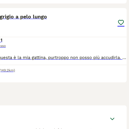
3
grigio a pelo lungo
1
sso
Salve, questa è la mia gattina, purtroppo non posso più accudirla. Sto cercando una nuova casa e una famiglia che se ne prenda cura e che le voglia bene.
(149.2km)