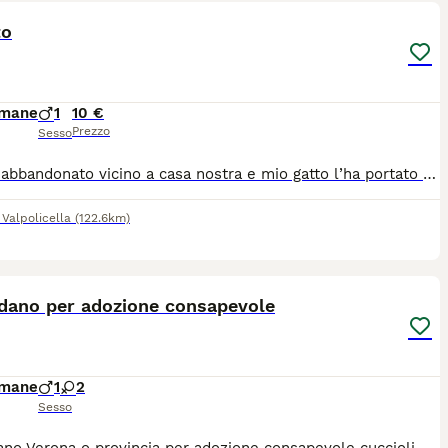
to
imane
1
10 €
Prezzo
Sesso
È stato abbandonato vicino a casa nostra e mio gatto l’ha portato a casa e adesso cerchiamo una bella casa per lui è un gatto dolcissimo giocare che non vuole più uscire di casa vuole avere una casa una famiglia tutta sua. Regalo anche se devo per forza mettere un prezzo
 Valpolicella
(122.6km)
5
idano per adozione consapevole
imane
1
2
Sesso