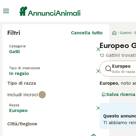
Filtri
Cancella tutto
Gattini
Europeo Ga
Categorie
Gatti
12 Gattini trovati
Europeo
Tipo di inserzione
Solo di razza
In regalo
Tipo di razza
Europeo
, noto 
diffusa in Italia
Salva ricerca
Includi incroci
denso, generalme
agilità. Il suo 
Razza
fedele e socievol
Europeo
igiene regolare, 
Questo annunci
appartamento che
Ti abbiamo rein
Città/Regione
questo gatto inc
conoscere meglio