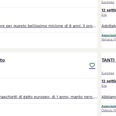
Europeo
12 sett
Età
adozione del cuore per questo bellissimo micione di 8 anni. il proprietario è morto e il gatto è rimasto in strada tra randagi che lo picchiano. ora è a casa della nostra volontaria. è testato FIV negativo e aspetta una famiglia che lo ami per sempre🫶🏻 WHATSAPP O CHIAMATE, NON LEGGO MESSAGGI SU ANNUNCI ANIMALI. grazie!
Associazio
Ferrara
(
2
tto
TANTI
Europeo
12 sett
Età
Due dolcissimi maschietti di gatto europeo, di 1 anno, manto nero a pelo battuto (Attila) e nero a pelo lungo (Sfigatto). Abituati a vivere in casa, ancora da sterilizzare. Cercano una famiglia che li accolga, preferibilmente insieme. Unici due a non essere adottati nella stessa cucciolata causa manto nero. Sono splendidi. Purtroppo, non son in grado di prendermene cura ancora. Adozione gratuita.
Associazio
Oderzo
(