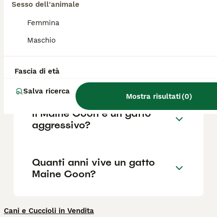
euro per le femmine. Essendo una razza di
Sesso dell'animale
grande taglia, i costi di mantenimento per
cibo e cure sono leggermente superiori alla
Femmina
media.
Maschio
Quali sono i difetti dei Maine
Fascia di età
Coon?
Salva ricerca
Mostra risultati
(
0
)
Il Maine Coon è un gatto
aggressivo?
Quanti anni vive un gatto
Maine Coon?
Cani e Cuccioli in Vendita