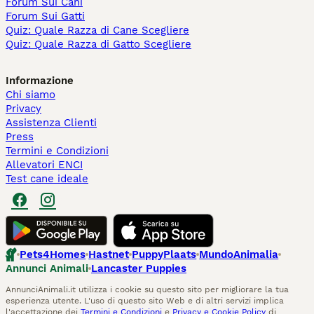
Forum Sui Cani
Forum Sui Gatti
Quiz: Quale Razza di Cane Scegliere
Quiz: Quale Razza di Gatto Scegliere
Informazione
Chi siamo
Privacy
Assistenza Clienti
Press
Termini e Condizioni
Allevatori ENCI
Test cane ideale
Pets4Homes
Hastnet
PuppyPlaats
MundoAnimalia
Annunci Animali
Lancaster Puppies
AnnunciAnimali.it utilizza i cookie su questo sito per migliorare la tua
esperienza utente. L'uso di questo sito Web e di altri servizi implica
l'accettazione dei
Termini e Condizioni
e
Privacy e Cookie Policy
di