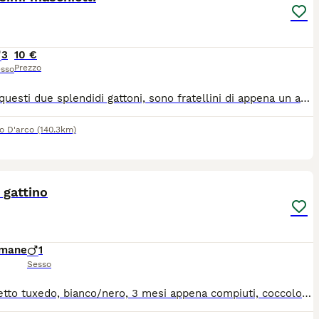
3
10 €
Prezzo
sso
Regalo questi due splendidi gattoni, sono fratellini di appena un anno. Non posso piú tenerli per questioni economiche e anche perchè sono solo in casa e lavoro quindi mi trovo costretto a malincuore ad affidarli ad un gattile se non trovo qualcuno che possa prendersene cura. Sono 2 maschi gia entrambi vaccinati e castrati con microchip e libretto sanitario. Insieme regalo una lettiera coperta apribile acquistata da poco ed il trasportino se serve. Cerco persone che sappiano volergli bene tenendoli in casa, e che gli diano soprattutto la giusta dose di coccole. Solo se presi insieme Sono di Pomigliano, per maggiori informazioni su whatsapp 392 568 4688
o D'arco
(140.3km)
3
 gattino
imane
1
Sesso
MAschietto tuxedo, bianco/nero, 3 mesi appena compiuti, coccolone, usa lettiera e tiragraffi, la mamma è una ragdoll