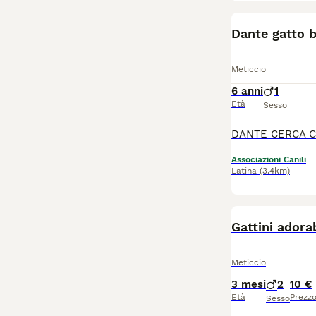
Dante gatto b
Meticcio
6 anni
1
Età
Sesso
Associazioni Canili
Latina
(3.4km)
Gattini adorab
Meticcio
3 mesi
2
10 €
Età
Prezz
Sesso