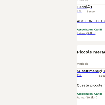
1 anni
1
Età
Sesso
Associazioni Canili
Latina
(3.4km)
Piccole merav
Meticcio
14 settimane
3
Età
Ses
Associazioni Canili
Roma
(59.2km)