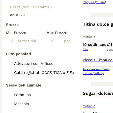
L'Aquila
(119km)
0/100 caratteri
Titina dolce 
Prezzo
Min Prezzo
Max Prezzo
Meticcio
€
€
10 settimane
1
Età
Ses
Filtri popolari
Allevatori con Affisso
Associazioni Canili
Gatti registrati GCCF, TICA o FIFe
Latina
(0.4km)
Sesso dell'animale
Sugar, dolcis
Femmina
Maschio
Meticcio