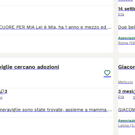
14 sett
Età
ADOZIONE DEL CUORE PER MIA Lei è Mia, ha 1 anno e mezzo ed è una dolcezza infinita È sterilizzata, testata fiv/felv e ha un carattere meraviglioso: è buonissima con le persone e va d’accordo con tutti gli animali Mia ha però una particolarità: è epilettica. Le sue crisi sono sporadiche, quindi al momento non segue alcuna terapia. Con un po’ di attenzione può avere una vita serena e felice, proprio come merita Cerchiamo per lei una famiglia consapevole e amorevole Preferibilmente senza cani, anche se lei li adora, perché durante una crisi potrebbero involontariamente farle del male. Eventualmente ci fossero altri cani in casa, è importante che in assenza del proprietario vengano tenuti separati. Mia ha tanto amore da dare e aspetta solo qualcuno disposto a darle una possibilità Si trova a Latina (Lazio) Scrivici al 3518504528 per conoscerla e darle la possibilità di una nuova vita! Associazione oltre i confini di specie Odv
Associazio
Roma
(59
4
iglie cercano adozioni
Giaco
Meticcio
3
3 mesi
Età
so
S
Queste piccole meraviglie sono state trovate, assieme a mamma gatta, nel giardino di un casolare. Sono bellissimi, ora hanno circa 45 giorni e sono pronti per una nuova vita. Cerchiamo persone amorevoli disposte ad adottarli ed a ricambiare il loro amore! Si trovano a Roma Nord. Obbligo sterilizzazione. Per informazioni contattare Lucia 335 5247361
Associazio
Latina
(3