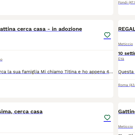
Fondi
(47
4
gattina cerca casa - in adozione
REGALO
Meticcio
10 sett
Età
so
Piccola Titina cerca la sua famiglia Mi chiamo Titina e ho appena 45 giorni. Qualcuno mi ha lasciata tutta sola in un campo incolto. Ero spaventata e aspettavo che qualcuno si accorgesse di me. Per fortuna una mano gentile mi ha trovata e mi ha dato una seconda possibilità. Ora sono al sicuro, faccio tante fusa, adoro le coccole e sogno una casa dove sentirmi finalmente amata. Titina si affida con il primo vaccino e con obbligo di sterilizzazione al raggiungimento dell'età prevista. Si trova a Latina (Lazio) Se nel tuo cuore e nella tua casa c'è un piccolo spazio per una micina speciale, vieni a conoscere Titina Contattaci con un messaggio al 3518504528 per informazioni e adozione Associazione oltre i confini di specie Odv
Roma
(43
2
sima, cerca casa
Gatti
Meticcio