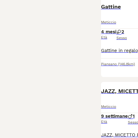
Gattine
Meticcio
4 mesi
2
Età
Sesso
Piansano
(146.8km)
JAZZ, MICET
Meticcio
9 settimane
1
Età
Sess