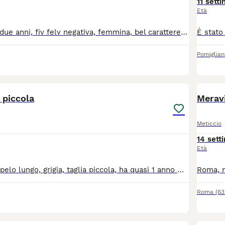
11 sett
Età
Sugar, micina di due anni, fiv felv negativa, femmina, bel carattere, dolcissima, affettuosa. Ha bisogno di una casa. Sì trova a FRASCATI (RM). Per informazioni sulla sus adozione scrivere a Emanuela 3442735003. Con Tendi la zampa aps
Pomiglian
3
 piccola
Meravi
Meticcio
14 sett
Età
Gattina tigrata a pelo lungo, grigia, taglia piccola, ha quasi 1 anno ma sembra avere 6-7 mesi. Molto dolce e bisognosa di coccole. Cerca casa.
Roma
(63
5