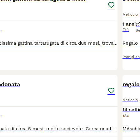
Meticcio
1 anni
Età
o
Se
Berrie è una dolcissima gattina tartarugata di circa due mesi, trovata da sola in campagna, tra i rovi, mentre piangeva disperata. Proprio da quel luogo nasce il suo nome, ispirato ai frutti di bosco. È una gattina davvero speciale: una piccola batuffolina che fa le fusa senza sosta, come un motorino sempre acceso. Basta incontrarla per innamorarsi del suo carattere dolce e affettuoso. È estremamente mansueta ed educata. Fin dal primo momento si è comportata come una gattina di casa: ha imparato subito a usare la lettiera, accetta tranquillamente il trasportino e ama stare in braccio. È curiosa, osserva con attenzione tutto ciò che la circonda e cerca continuamente il contatto con le persone. Berrie adora la compagnia e sogna una famiglia che la accolga e la ami per tutta la vita. Si trova in Calabria, ma può raggiungere tutta Italia tramite staffetta autorizzata. Verrà affidata spulciata, vaccinata e microchippata, previo iter di preaffido. No adozione con solo giardino. Per informazioni contattare Chiara: 389 9276292. Se non doveste ricevere risposta, lasciate un breve messaggio di presentazione: sarete ricontattati al più presto.
Pomiglian
1
ndonata
regalo
Meticcio
14 sett
o
Età
Gattina abbandonata di circa 5 mesi, molto socievole. Cerca una famiglia che le voglia bene e l'adotti!