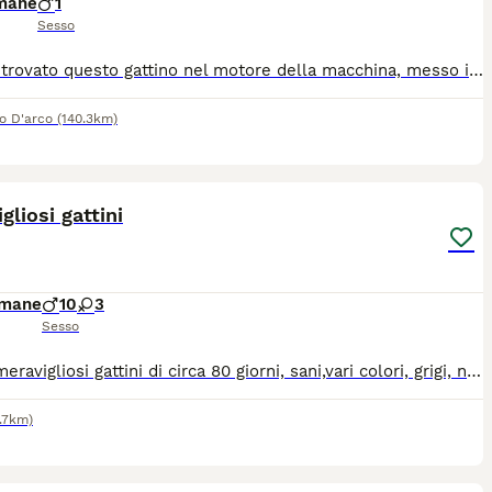
imane
1
Sesso
È stato trovato questo gattino nel motore della macchina, messo in salvo ora cerca casa o giusta sistemazione. Grazie
o D'arco
(140.3km)
13
gliosi gattini
imane
10
3
Sesso
Roma, meravigliosi gattini di circa 80 giorni, sani,vari colori, grigi, neri, tigrati, bicolori, si cedono solo a veri amanti degli animali
.7km)
7
2