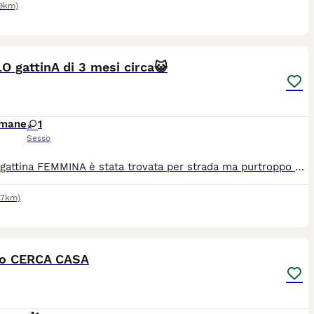
.9km)
7
 gattinA di 3 mesi circa😺
imane
1
Sesso
Questa gattina FEMMINA è stata trovata per strada ma purtroppo non posso tenerla. Ha circa 3 mesi, è in ottima salute, molto giocherellona, vivace ma anche dolcissima o molto affettuosa. È una gattina molto socievole ed è abituata al contatto umano, e inoltre ha già imparato ad usare la lettiera. Mi trovo a roma. Cerco una famiglia responsabile che possa tenerla, se siete interessati contattatemi in privato 3472890704
.7km)
3
no CERCA CASA