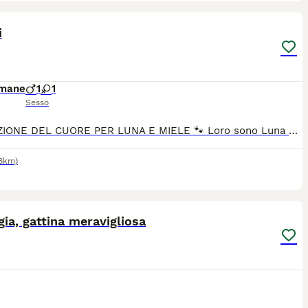
4
i
imane
1
1
Sesso
🐾 ADOZIONE DEL CUORE PER LUNA E MIELE 🐾 Loro sono Luna e Miele, una dolcissima coppia di fratellino e sorellina che sta cercando una famiglia pronta ad amarli per sempre. ❤️ 🌙 Luna è la tenera micina bianca e nera, curiosa e dolce. 🍯 Miele è il fratellino color crema, un piccolo batuffolo affettuoso e coccolone. Sono ancora cuccioli e stanno scoprendo il mondo insieme. Sarebbe meraviglioso trovare una famiglia che possa accoglierli entrambi, ma se non riusciamo valuteremo anche adozioni separate purché siano sicure e responsabili. ✔️ Affidati solo dopo colloquio conoscitivo. ✔️ Obbligo di sterilizzazione in età idonea. ✔️ No vita in strada. Condividete il più possibile: aiutiamoli a trovare una casa e una famiglia che li ami come meritano. 🏡❤️ Si trovano a fondi ma per una buona adozione arriva anche al centro e saranno dati vaccinati e sverminati la prima settimana di luglio 📩 Per informazioni e adozione contattatemi al numero 328 8944069 per whatsapp
.8km)
6
ia, gattina meravigliosa