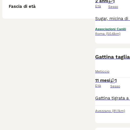
2 anni
1
Fascia di età
Età
Sesso
Associazioni Canili
Roma
(50.6km)
Gattina taglia
Meticcio
11 mesi
1
Età
Sesso
Avezzano
(81.1km)