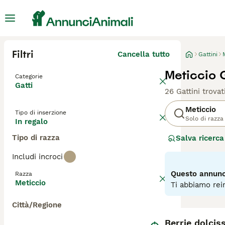
Filtri
Cancella tutto
Gattini
Meticcio G
Categorie
Gatti
26 Gattini trovat
Meticcio
Tipo di inserzione
Solo di razza
In regalo
Tipo di razza
Salva ricerca
Includi incroci
Questo annunci
Razza
Meticcio
Ti abbiamo rein
Città/Regione
Berrie dolcis