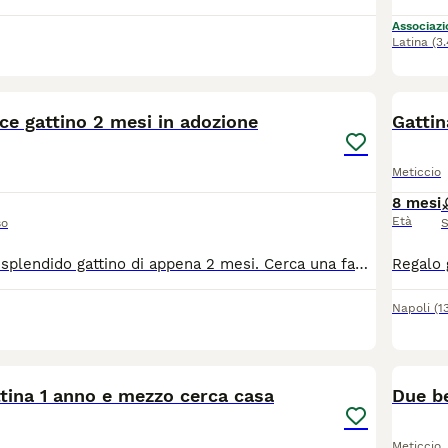
Associazio
Latina
(3
3
ce gattino 2 mesi in adozione
Gattin
Meticcio
8 mesi
Età
so
S
Michelino è uno splendido gattino di appena 2 mesi. Cerca una famiglia che lo accolga e lo ami per sempre. E' curioso, dolcissimo e stan scoprendo il mondo con tutta la tenerezza che solo i cuccioli sanno regalare. Cercauna casa sicura e piena d'affetto. Se stai pensando di allargare la tua famiglia con un piccolo amico a quattro zampe, Michelino ti aspetta. Si trova a Latina (Lazio) Per tutte le informazioni che riguardano la sua adozione manda un messaggio al 3518504528 Associazione oltre i confini di specie Odv
Napoli
(1
5
tina 1 anno e mezzo cerca casa
Due be
Meticcio