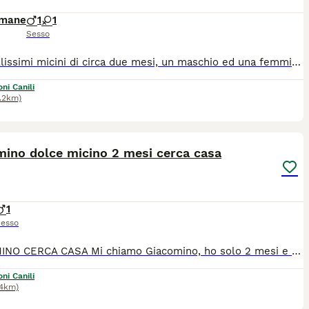
imane
1
1
Sesso
Due bellissimi micini di circa due mesi, un maschio ed una femminuccia, salvati dalla morte. Ora sono al sicuro, mangiano e giocano felici, hanno tanta voglia di vivere. Cercano casa. Si trovano a FRASCATI (RM). Per informazioni sulla sua adozione scrivere a Francesca al n. 3406240148. Con Tendi la zampa aps
ni Canili
.2km)
4
mino dolce micino 2 mesi cerca casa
1
esso
GIACOMINO CERCA CASA Mi chiamo Giacomino, ho solo 2 mesi e un carattere meraviglioso. Sono dolce, coccolone, giocherellone e adoro stare in compagnia. Le mie fusa sono sempre pronte per chi saprà conquistare il mio cuoricino. Cerco una famiglia che mi ami per sempre e una casa sicura dove crescere felice. Si trova a Latina (Lazio) Per tutte le informazioni che riguardano Giacomino e la sua adozione, potrai scriverci al 3518504528 Associazione oltre i confini di specie Odv
ni Canili
.4km)