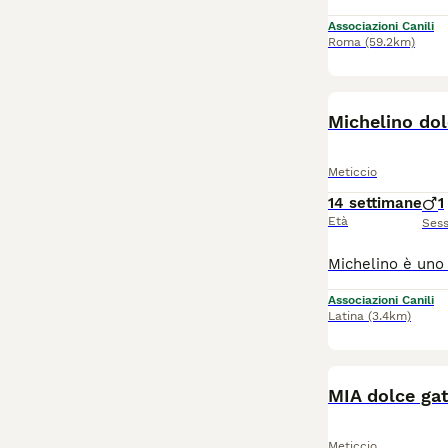
Associazioni Canili
Roma
(59.2km)
Michelino dol
Meticcio
14 settimane
1
Età
Ses
Associazioni Canili
Latina
(3.4km)
MIA dolce gat
Meticcio