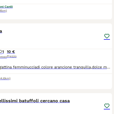
ni Canili
.4km)
2
a
1
10 €
Prezzo
esso
Regalo gattina femminucciadi colore arancione tranquilla,dolce ma soprattutto coccolosa la dono a persone che abbiano tempo e tanto amore ad disposizione
34.6km)
1
llissimi batuffoli cercano casa