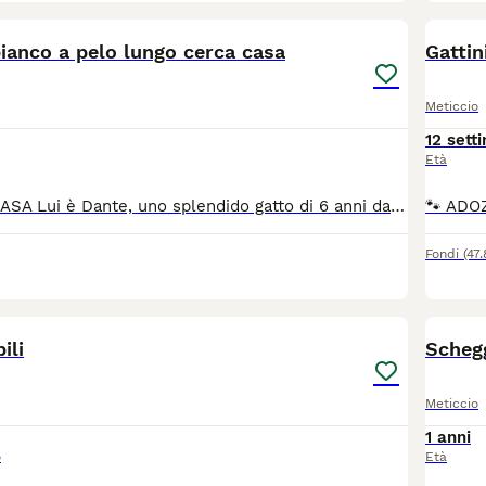
4
ianco a pelo lungo cerca casa
Gattin
Meticcio
12 sett
Età
DANTE CERCA CASA Lui è Dante, uno splendido gatto di 6 anni dal meraviglioso pelo lungo e bianco. È un micio dolcissimo, affettuoso e buono con tutti. Ama le coccole, la compagnia e i momenti di tranquillità accanto alle persone che ama Dante sogna una famiglia che gli regali amore, attenzioni e una casa sicura dove essere finalmente felice per sempre. Si trova a Latina (Lazio) Se pensi di poter aprire il tuo cuore a questo magnifico gatto o vuoi maggiori informazioni, manda un messaggio al 3518504528 Associazione oltre i confini di specie Odv
Fondi
(47
4
ili
Schegg
Meticcio
1 anni
o
Età