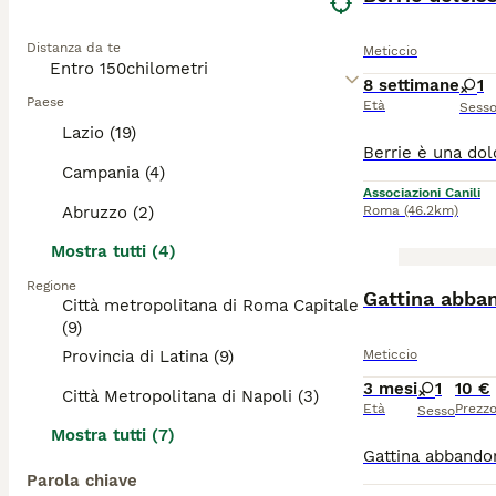
Distanza da te
Meticcio
8 settimane
1
Paese
Età
Sess
Lazio (19)
Campania (4)
Associazioni Canili
Abruzzo (2)
Roma
(46.2km)
Mostra tutti (4)
Regione
Gattina abba
Città metropolitana di Roma Capitale
(9)
Provincia di Latina (9)
Meticcio
3 mesi
1
10 €
Città Metropolitana di Napoli (3)
Età
Prezz
Sesso
Mostra tutti (7)
Parola chiave