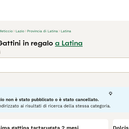
Meticcio
Lazio
Provincia di Latina
Latina
attini in regalo
a Latina
i
o non è stato pubblicato o è stato cancellato.
dirizzato ai risultati di ricerca della stessa categoria.
13
sima gattina tartarugata 2 mesi
Dolcis