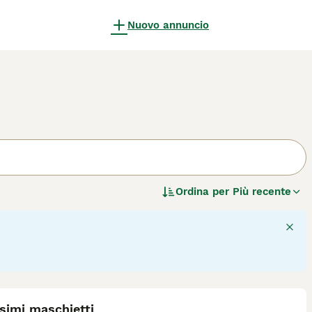
Nuovo annuncio
Ordina per
Più recente
6
simi maschietti