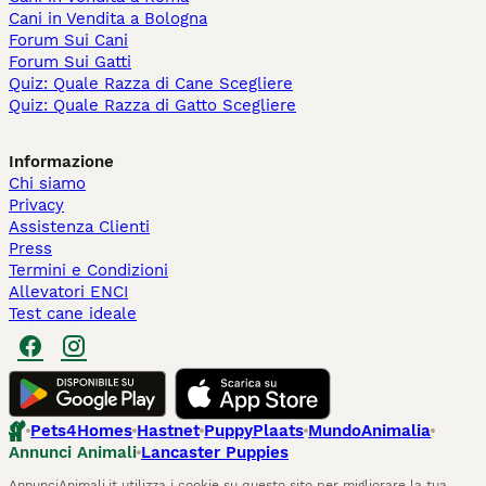
Cani in Vendita a Bologna
Forum Sui Cani
Forum Sui Gatti
Quiz: Quale Razza di Cane Scegliere
Quiz: Quale Razza di Gatto Scegliere
Informazione
Chi siamo
Privacy
Assistenza Clienti
Press
Termini e Condizioni
Allevatori ENCI
Test cane ideale
Pets4Homes
Hastnet
PuppyPlaats
MundoAnimalia
Annunci Animali
Lancaster Puppies
AnnunciAnimali.it utilizza i cookie su questo sito per migliorare la tua