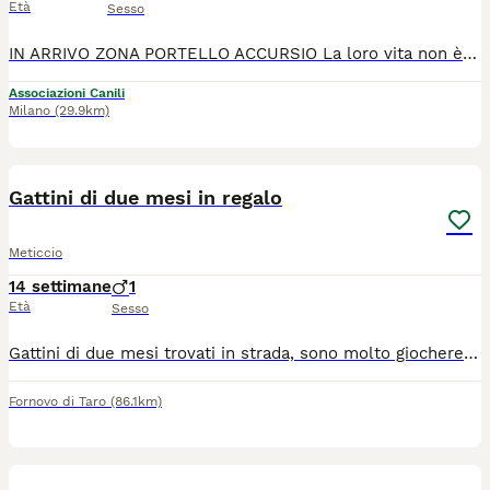
Età
Sesso
IN ARRIVO ZONA PORTELLO ACCURSIO La loro vita non è iniziata nel migliore dei modi, ma adesso sono tutti salvi. Dai 2 mesetti ai 3 mesetti, hanno bisogno di una famiglia che dia loro una casa in sicurezza e tanto amore. Negativi malattie infettive, in buona salute adesso. Verranno affidati sverminati e vaccinati. Sterilizzazione obbligatoria. 3288176356
Associazioni Canili
Milano
(29.9km)
14
Gattini di due mesi in regalo
Meticcio
14 settimane
1
Età
Sesso
Gattini di due mesi trovati in strada, sono molto giocherelloni e affettuosi. Abituati a fare bisogni nella lettiera. Si cedono a soli amanti degli animali e a veramente interessati, no perditempo.
Fornovo di Taro
(86.1km)
4