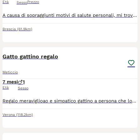
Età
Prezzo
Sesso
A causa di sopraggiunti motivi di salute personali, mi trovo costretta a prendere la difficile decisione di far adottare Mirtillo, un meraviglioso gatto nero nato il 3 aprile 2023 che oggi ha 3 anni. Mirtillo è un micione in perfetta salute, pesa 10 kg ed è già castrato, regolarmente microchippato e provvisto del suo libretto sanitario aggiornato. Caratterialmente è il gatto ideale per chi cerca compagnia e serenità: è estremamente calmo, tranquillo e non combina mai guai. Passa le sue giornate in casa dormendo pacatamente, spesso in una delle sue posizioni preferite, ovvero con la pancia all'aria. È un gatto molto coccolone che ama il contatto umano. Ha anche delle simpatiche passioni: adora le scatole di cartone, nelle quali entra volentieri per schiacciare un pisolino o per rosicchiarle un po'. Per quanto riguarda il cibo, mangia regolarmente le sue crocchette ed è particolarmente goloso di cibo umido. Attualmente ci troviamo a Brescia, ma la distanza non deve essere un limite: il trasporto non è assolutamente un problema per noi. L'unica cosa che conta davvero è trovare una famiglia speciale, responsabile e amorevole che sia pronta a riempirlo di coccole e a volergli bene per il resto della sua vita. Se siete pronti ad accogliere questo gigante buono, potete contattarmi al numero 327 7917793.
Brescia
(61.9km)
3
Gatto gattino regalo
Meticcio
7 mesi
1
Età
Sesso
Regalo meraviglioao e simpatico gattino a persona che lo terrá bene. Il gattino é vivace, giocherellone e sano ( é un gattino trovatello )
Verona
(118.2km)
4