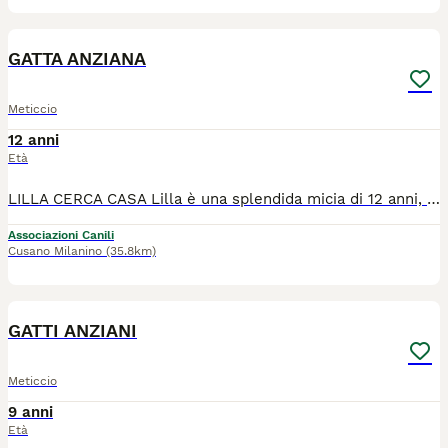
8
GATTA ANZIANA
Meticcio
12 anni
Età
LILLA CERCA CASA Lilla è una splendida micia di 12 anni, dal carattere dolcissimo. Ama le coccole e ricambia con tantissime fusa! È sterilizzata, vaccinata e in perfetta salute. Purtroppo non va d'accordo con altri animali, quindi cerca una famiglia che possa accoglierla come figlia unica, così da poter vivere serena e ricevere tutto l’amore che merita. Si trova a Cusano Milanino (MI) È pronta a entrare nel cuore di chi saprà darle una nuova possibilità. Se vuoi darle una casa per sempre, contattaci!
Associazioni Canili
Cusano Milanino
(35.8km)
7
GATTI ANZIANI
Meticcio
9 anni
Età