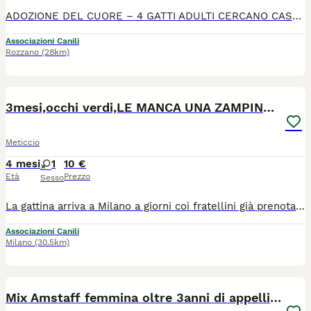
ADOZIONE DEL CUORE – 4 GATTI ADULTI CERCANO CASA Per gravi problemi di salute, la loro padrona non può purtroppo più prendersi cura di loro. Cerchiamo quindi una nuova famiglia amorevole per questi 4 splendidi gatti, adottabili anche singolarmente. Si trovano a Rozzano Abituati a vivere in appartamento Tutti sono sterilizzati, vaccinati, microchippati e testati FIV/FELV negativi BABY Maschio, 9 anni (nato a marzo 2017)(nella prima foto) Molto coccolone, giocherellone e tranquillo Ama la compagnia e le attenzioni TIGRO Maschio, 11 anni (nato a luglio 2015)(nella seconda, terza e quarta foto) Affettuoso e dolcissimo, grande amante delle coccole Carattere calmo e pacato MARGOT Femmina, 10 anni (nata a marzo 2016) (nella quinta foto) Molto calma e tranquilla, riservata e delicata Ideale per un ambiente sereno GRACE Femmina, 10 anni (nata a marzo 2016) (nella sesta e settima foto) Tranquilla ma anche giocherellona Dolce e ben equilibrata Sono gatti abituati all’amore e alla vita domestica, e meritano una nuova possibilità in una casa che sappia accoglierli con rispetto e affetto.
Associazioni Canili
Rozzano
(28km)
6
1
3mesi,occhi verdi,LE MANCA UNA ZAMPINA! MILANO
Meticcio
4 mesi
1
10 €
Età
Prezzo
Sesso
La gattina arriva a Milano a giorni coi fratellini già prenotati. Per lei sono arrivate diverse richieste..era stata selezionata una coppia ma all ultimo hanno rinunciato! PURTROPPO CAPITANO ANCHE LE PERDITE DI TEMPO.. 💞Kitty💞 . Nata il 05.04.26,occhi verdi. Per lei cerco una adozione del cuore,le manca una zampina..manderemo foto e video espliciti. Si affida spulciata,vaccinata, con iter di preaffido, compilazione del questionario conoscitivo. X info solo WhatsApp 339 2619577
Associazioni Canili
Milano
(30.5km)
12
Mix Amstaff femmina oltre 3anni di appelli CREMONA