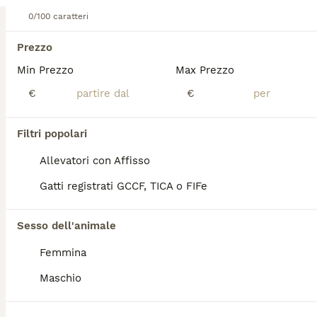
0/100 caratteri
Associazioni Canili
Milano
(30.5km)
Prezzo
5
Min Prezzo
Max Prezzo
Tre simpatici fratelli
€
€
Meticcio
Filtri popolari
3 mesi
2
1
10 €
Allevatori con Affisso
Età
Prezzo
Sesso
Gatti registrati GCCF, TICA o FIFe
Tre gattini,due maschietti e una femmina, regalo a persone serie che li vogliano accudire e curare,erano 5 i fratellini sono stati felicemente adottati
Medolla
(134.2km)
Sesso dell'animale
Femmina
1
Maschio
Adozione del cuore