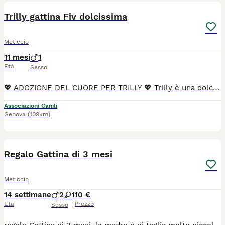
Trilly gattina Fiv dolcissima
Meticcio
11 mesi
1
Età
Sesso
💖 ADOZIONE DEL CUORE PER TRILLY 💖 Trilly è una dolcissima gattina di soli 10 mesi, recuperata dalla strada quando era già incinta. È FIV positiva, ma sta bene e conduce una vita normale. Ha dato alla luce i suoi cuccioli, che purtroppo non sono sopravvissuti. Successivamente ha affrontato anche una mastite, dalla quale si è ripresa con tanta forza. Nonostante tutto quello che ha vissuto, Trilly non ha perso la fiducia nelle persone. È una micia affettuosa, socievole, giocherellona e molto coccolona. Ama stare in compagnia e adora i bambini, con cui si dimostra dolce e paziente. Ora merita finalmente una famiglia che le regali l'amore e la serenità che non ha mai avuto. Per Trilly cerchiamo un'adozione del cuore, da parte di persone consapevoli della sua positività alla FIV e pronte ad accoglierla come parte della famiglia. Se pensi di poterle offrire la casa che merita, contattaci. ❤️ Info Annarosa 3313456461
Associazioni Canili
Genova
(109km)
1
Regalo Gattina di 3 mesi
Meticcio
14 settimane
2
1
10 €
Età
Prezzo
Sesso