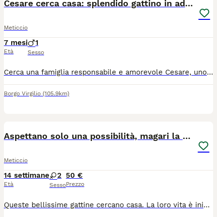
Cesare cerca casa: splendido gattino in adozione
Meticcio
7 mesi
1
Età
Sesso
Cerca una famiglia responsabile e amorevole Cesare, uno splendido gattino maschio di circa 7-8 mesi (nato indicativamente tra novembre e dicembre scorsi). Nelle foto può sembrare più grande soltanto perché gli scatti sono stati fatti molto da vicino, ma è ancora un cucciolone. Cesare si cede in regalo esclusivamente a veri amanti degli animali, persone serie che sappiano prendersene cura con la dovuta attenzione e rispetto. Si precisa che l'adozione non è destinata a famiglie che cercano semplicemente un "giocattolo" per bambini, ma a chi desidera accogliere un nuovo membro in famiglia a tutti gli effetti. Il gattino deve ancora effettuare il percorso sanitario di base (sverminazione e vaccinazioni), che sarà a carico del nuovo proprietario. Si cede gratuitamente previa conoscitiva. Se siete persone realmente motivate e desiderate offrire a Cesare una vita serena e ricca d'affetto, potete contattarmi al numero 334 9355649. Si richiede la massima serietà.
Borgo Virgilio
(105.9km)
10
Aspettano solo una possibilità, magari la tua
Meticcio
14 settimane
2
50 €
Età
Prezzo
Sesso
Queste bellissime gattine cercano casa. La loro vita è iniziata nel modo più ingiusto, sono state abbandonate quando avrebbero avuto bisogno di amore e protezione. Nonostante tutto non hanno perso la fiducia nelle persone. Sono gattine affettuose, curiosa, giocherellone, socievoli. Pronte a riempire di fuse,amore e allegria le o la famiglia che vorrà adottarle. In arrivo a Milano zona portello Accursio. Vaccinate e sverminate. Ma se non potete venire a prendere la gattina che avete scelto sarà lei ad arrivare direttamente a casa vostra. Per info nicoletta