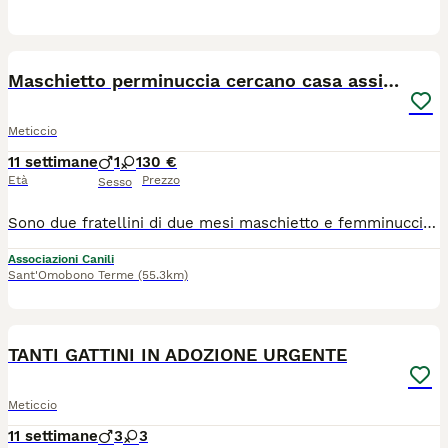
1
Maschietto perminuccia cercano casa assieme
Meticcio
11 settimane
1
1
30 €
Età
Prezzo
Sesso
Sono due fratellini di due mesi maschietto e femminuccia nati in casa buoni ed affettuosi si cerca per loro una famiglia che li adotti assieme. I gattini sono stati sverminati e trattati con antiparassitario. Per maggiori info ed eventualmente adottarli contattatemi al 340 37 48 499 i gattini si trovano a Bergamo
Associazioni Canili
Sant'Omobono Terme
(55.3km)
6
TANTI GATTINI IN ADOZIONE URGENTE
Meticcio
11 settimane
3
3