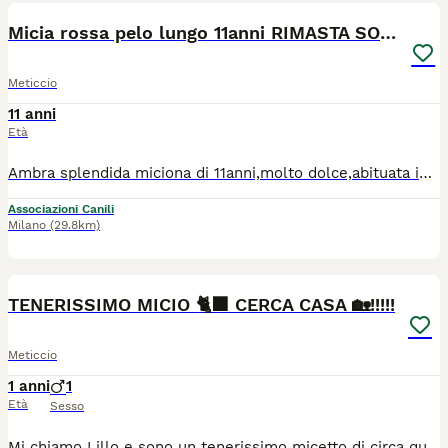
Micia rossa pelo lungo 11anni RIMASTA SOLA.BRESCIA
Meticcio
11 anni
Età
Ambra splendida miciona di 11anni,molto dolce,abituata in appartamento, ama la presenza di altre persone e dei bambini( purché non troppo piccoli ed esuberanti). Sta soffrendo molto x la perdita dell umana e l allontanamento dalla sua casa! Vaccinata,testata negativa, sterilizzata. Si trova a Brescia
Associazioni Canili
Milano
(29.8km)
1
1
TENERISSIMO MICIO 🐈‍⬛ CERCA CASA 🏡!!!!!
Meticcio
1 anni
1
Età
Sesso
Mi chiamo Lillo e sono un tenerissimo micetto di circa quattro mesi in cerca di una famiglia che mi ami, io ricambierò con tante fusa e tanto tantissimo amore Attualmente vivo in Calabria ma posso raggiungere tutta Italia, i viaggi non mi spaventano Per maggiori informazioni contattare CHETI al n. 3290952932 (meglio whatsapp)