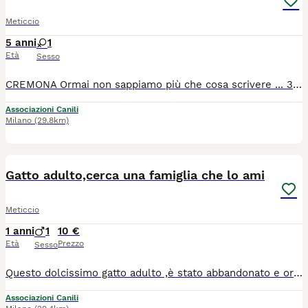
Meticcio
5 anni
1
Età
Sesso
CREMONA Ormai non sappiamo più che cosa scrivere ... 3 anni e mezzo di appelli buttati al vento, nell'attesa di una telefonata che non e' mai arrivata ... ma perché? Il suo primo anno di vita e' stato terribile .... Lei si merita una famiglia. Tequila, detta Teky, femmina di 4 anni e mezzo, sterilizzata, sana, in regola con prassi veterinaria. NO bambini. SI cani maschi. NO cani femmina. NO gatti. Si trova in provincia di Cremona. Per info me al 3473202079 - Sarah 3468264655 - Patrizia 3397591006.
Associazioni Canili
Milano
(29.8km)
3
Gatto adulto,cerca una famiglia che lo ami
Meticcio
1 anni
1
10 €
Età
Prezzo
Sesso
Questo dolcissimo gatto adulto ,è stato abbandonato e ora cerca una casa dove poter ricominciare. Sid è un gattino socievole affettuoso e ama la compagnia delle persone. Si lascia coccolare volentieri ed è un compagno amorevole,perfetto per chi vuole adottare un amico fedele. Se pensi di potergli offrire un casa sicura e tanto amore,contattami per avere maggiori informazioni e conoscerlo.
Associazioni Canili