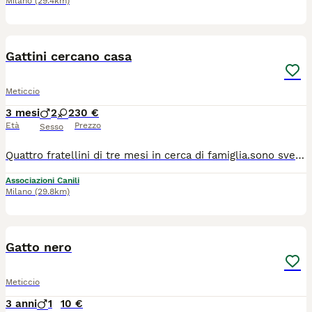
Milano
(29.4km)
5
Gattini cercano casa
Meticcio
3 mesi
2
2
30 €
Età
Prezzo
Sesso
Quattro fratellini di tre mesi in cerca di famiglia.sono sverminati e usano correttamente la lettiera.per maggiori info ed eventualmente venire a conoscerli contattatemi al 3403748499
Associazioni Canili
Milano
(29.8km)
4
1
Gatto nero
Meticcio
3 anni
1
10 €