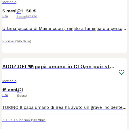
Meticcio
5 mesi
1
50 €
Età
Prezzo
Sesso
Ultima piccola di Maine coon , regalo a famiglia o a persone con altri gatti, solo in casa, primo vaccino fatto, dovrà essere fatto il richiamo,ha il libretto sanitario. Sverminata.
Bormio
(145.8km)
1
ADOZ.DEL💔:papà umano in CTO,nn può stare sola!
Meticcio
15 anni
1
Età
Sesso
TORINO Il papà umano di Bea ha avuto un grave incidente stradale ed è attualmente ricoverato al CTO. Lo aspetta un percorso di cure e riabilitazione molto lungo (almeno 6/7 mesi) e, purtroppo, non ci sono parenti che possano prendersi cura di lei. Lasciarla sola in casa per tutto questo tempo non è dignitoso né possibile. Per questo, con il cuore spezzato ma per il suo bene, cerchiamo per lei una nuova famiglia. Molto dolce, affettuosa, abituata a vivere in casa. Ha sempre vissuto come "figlia unica", quindi apprezzerà una situazione tranquilla senza troppa confusione. Per info Roberta 393 5438606 https://www.facebook.com/share/p/1BAwCwuVTz/ Valeria Casale
Z.a.i. San Pierino
(113.9km)