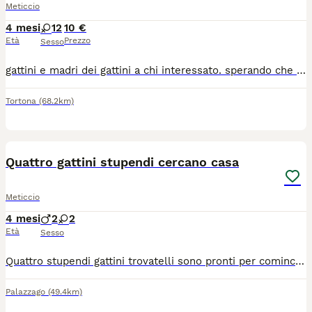
Meticcio
4 mesi
12
10 €
Età
Prezzo
Sesso
gattini e madri dei gattini a chi interessato. sperando che trovino una casa che li accolga con tanto amore
Tortona
(68.2km)
19
2
Quattro gattini stupendi cercano casa
Meticcio
4 mesi
2
2
Età
Sesso
Quattro stupendi gattini trovatelli sono pronti per cominciare la vita in una nuova famiglia. Le femmine Pica e Tina sono sorelline dolcissime e affettuosissime di circa 4 mesi. Sono state trovate abbandonate che miagolavano disperate e affamate. Ora stanno benissimo, sverminate e spulciate, FIV/FeLV/FCoV negative. I maschietti Piko e Bok sono stati trovati in una radura in mezzo al nulla e solo uno stradone pericoloso. Hanno circa 3 mesi e sono vivaci e allegri, sverminati e spulciati, FIV/FeLV/FCoV negativi. Tutti i quattro gattini si trovano ad Almenno San Bartolomeo (BG). Si cerca adozione, preferibilmente di coppia, in Bergamo e provincie limitrofe. Info al 3479154591.
Palazzago
(49.4km)