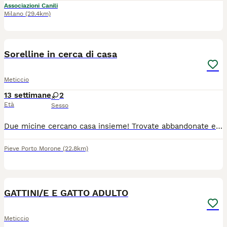
Associazioni Canili
Milano
(29.4km)
3
1
Sorelline in cerca di casa
Meticcio
13 settimane
2
Età
Sesso
Due micine cercano casa insieme! Trovate abbandonate erano piccolissime e con poca speranza di sopravvivere , sono state allattate.con biberon e tanta pazienza ora sono diventate.bellissime e inseparabili! Sono.molto affettuose e hanno bisogno di una casa sicura per sempre.
Pieve Porto Morone
(22.8km)
7
GATTINI/E E GATTO ADULTO
Meticcio