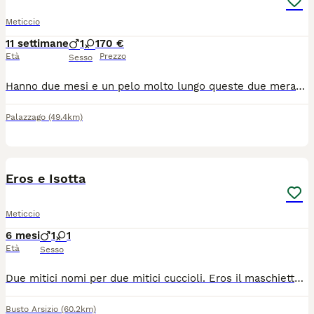
Meticcio
11 settimane
1
1
70 €
Età
Prezzo
Sesso
Hanno due mesi e un pelo molto lungo queste due meraviglie che cercano casa . Obbligo stelrizzazione
Palazzago
(49.4km)
5
1
Eros e Isotta
Meticcio
6 mesi
1
1
Età
Sesso
Due mitici nomi per due mitici cuccioli. Eros il maschietto manto tigrato particolarissimo e Isotta la femminuccia manto rosso. Hanno circa tre mesi svermati spulciati e vaccinati sono pronti ad entrare a far parte di una bella famiglia. E tu sei pronto ad accoglierli insieme o separatamente ad amarli, curarli adorarli, baciarli, nutrirli fin che morte non vi separi? Perché sappiamo che un micio è per sempre!!! Entrambi amano le coccole ma devi un po’ conquistarli prima che rivelino quanto gli piacciono con rumorose fusa che ti faranno perdere la testa. Che aspetti! Chiedi di loro con msg whatsapp al numero 3318193535.
Busto Arsizio
(60.2km)