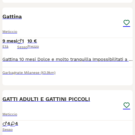
3
Gattina
Meticcio
9 mesi
1
10 €
Età
Prezzo
Sesso
Gattina 10 mesi Dolce e molto tranquilla Impossibilitati a tenerla per motivi di lavoro Siamo sempre assenti
Garbagnate Milanese
(43.9km)
11
GATTI ADULTI E GATTINI PICCOLI
Meticcio
4
4
Sesso