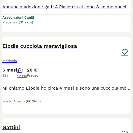
Annuncio adozione gatti A Piacenza ci sono 8 anime speciali che aspettano una casa. Ognuno di loro merita amore, sicurezza e una nuova possibilità. Due fratelli di 12 anni Hanno passato una vita insieme. Non chiedono molto: un divano, qualche carezza, e restare uniti. Adozione solo di coppia. Tre adulti di 7 anni Un tigrato curioso e affettuoso Una bianca e nera dolcissima Una tigrata vivace e coccolona Ognuno adottabile singolarmente. Tre cuccioli di 2 mesi Una femminuccia e due maschietti: energia pura, occhi grandi e tanta voglia di crescere amati. Se vuoi dare una possibilità a uno di loro, o conoscerli di persona, contattami. La loro nuova vita potrebbe cominciare grazie a te.
Associazioni Canili
Piacenza
(31.9km)
3
1
Elodie cucciola meravigliosa
Meticcio
6 mesi
1
20 €
Età
Prezzo
Sesso
Mi chiamo Elodie ho circa 4 mesi e sono una cucciola molto carina. Come le brave signorine, non dò subito confidenza, ho bisogno di studiare chi mi sta vicino per poi donare tutta la mia fiducia. Adoro le coccole, mi piace giocare anche con gli altri mici. Cerco una famiglia amorevole e paziente per trascorrere insieme momenti indimenticabili. Sono spulciato, svermata, con primo vaccino. La mia mamma è testata fiv del negativa. Prendimi con te... Saprò essere il tuo amico peloso per la vita. Per info nsg WhatsApp al nr 3277475190.Nel video e foto con me c è Mirtillo un micio paziente e dolce. Anche lui cerca casa
Busto Arsizio
(60.2km)
4
Gattini