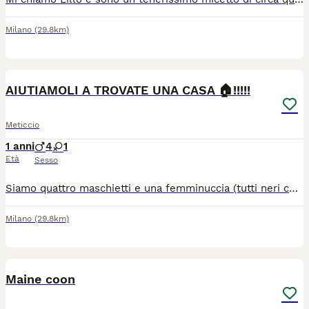
Milano
(29.8km)
1
1
AIUTIAMOLI A TROVATE UNA CASA 🏠!!!!!
Meticcio
1 anni
4
1
Età
Sesso
Siamo quattro maschietti e una femminuccia (tutti neri con riflessi marroni) di circa due mesi e mezzo in cerca di adozione. ...aiutami a trovargli una casa Per maggiori informazioni contattare CHETI al n. 3290952932 (meglio whatcann)
Milano
(29.8km)
4
Maine coon