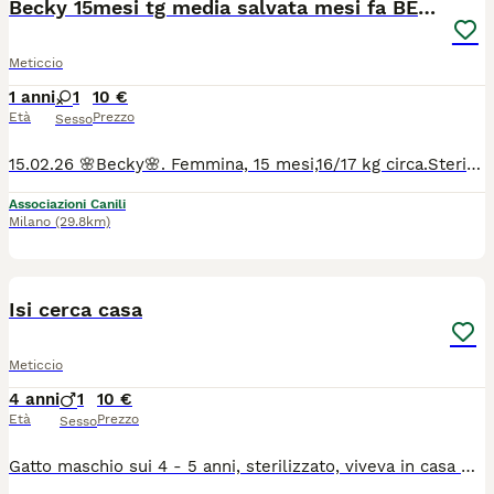
Becky 15mesi tg media salvata mesi fa BERGAMO
Meticcio
1 anni
1
10 €
Età
Prezzo
Sesso
15.02.26 🌸Becky🌸. Femmina, 15 mesi,16/17 kg circa.Sterilizzata. Vaccinata. Buona , le piacciono le coccole. Lei arriva da un passato difficile. Si cerca per lei una mamma che possa farle dimenticare il suo passato. Visibile a Bergamo dove attualmente si trova in stallo a pagamento. Verrà data in adozione solo al completamento dell'iter di adozione. Il costo dell'intero trasporto e microchip è a carico dell'adottante.Per info WhatsApp 3392619577.
Associazioni Canili
Milano
(29.8km)
4
Isi cerca casa
Meticcio
4 anni
1
10 €
Età
Prezzo
Sesso
Gatto maschio sui 4 - 5 anni, sterilizzato, viveva in casa ma adesso è randagio da un annetto, ha necessità di una casa con giardino perché è abituato a vivere in giro. Si può vedere la sera verso le otto - otto e mezza in zona Piazza d'Armi quando viene a mangiare. Si chiama Isi. La zona in cui vive sarà ristrutturata dal proprietario a Settembre e stiamo cercando una famiglia responsabile per il nostro amico a quattro zampe. Molto socievole e ciarliero