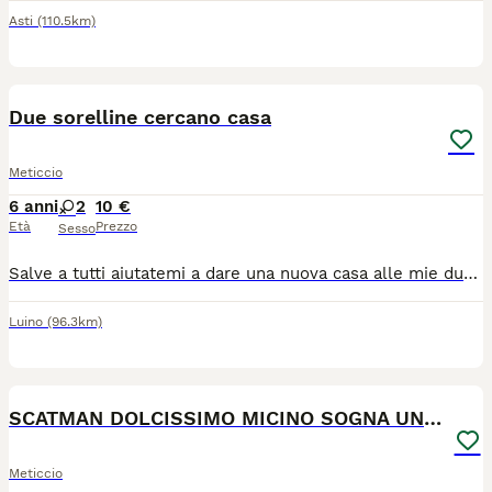
Asti
(110.5km)
2
Due sorelline cercano casa
Meticcio
6 anni
2
10 €
Età
Prezzo
Sesso
Salve a tutti aiutatemi a dare una nuova casa alle mie due dolci gattine, vissute sempre con me e Roberto vivono a Luino e cercano un luogo sicuro dove stare, causa lavoro dovremo lasciare la casa grande dove vivono . Aiutateci per trovare subito una casa tra pochi giorni dovremo uscire dall’appartamento. Grazie di cuore .
Luino
(96.3km)
7
2
SCATMAN DOLCISSIMO MICINO SOGNA UNA MAMMA TUTTA SU
Meticcio