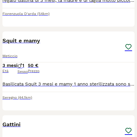
regalo Gattina di 3 mesi, la madre è di taglia molto piccola a pelo corto il padre taglia media a pelo medio con occhi blu ha effettuato solo i controlli di base essendo ancora troppo piccola per le vaccinazioni e altre applicazioni.
Fiorenzuola D'arda
(54km)
6
Squit e mamy
Meticcio
3 mesi
1
50 €
Età
Prezzo
Sesso
Basilicata Squit 3 mesi e mamy 1 anno sterilizzata sono state recuperate sul territorio attualmente si trovano in stallo casalingo, usano la lettiera, sono abituate alla presenza umana a vivere insieme per questo si consiglia adozione di coppia , preferiremmo una situazione di adozione con giardino/terrazzo in sicurezza
Seregno
(44.1km)
7
Gattini