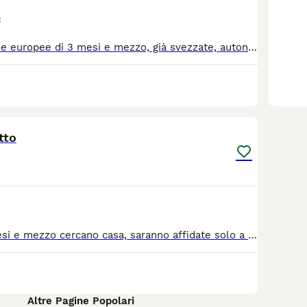
o
Bellissime gattine europee di 3 mesi e mezzo, già svezzate, autonome. Sono state spulciate e sverminate. Figlie di due gatte diverse e allattate da entrambe. Cresciute in casa, attualmente ancora in stallo. Si cedono ad amanti animali con MODULO DI AFFIDO e contatti POST-AFFIDO. Zona Canalicchio, CT
4
tto
3 gattine di 2 mesi e mezzo cercano casa, saranno affidate solo a persone che ci tengono veramente agli animali e hanno intenzione di tenerli con cura. (Ovviamente possono essere adottate anche singolarmente) Sono nate il 2/04/2026 e non sono vaccinate. Le gattine si trovano a Paternò (provincia di Catania). Chi è interessato mi contatti scrivendo un messaggio qui. Ci tengo a ribadire che potranno essere adottati solo da persona affidabili che tengono gli animali con cura. (Venire muniti di trasportino).
Altre Pagine Popolari