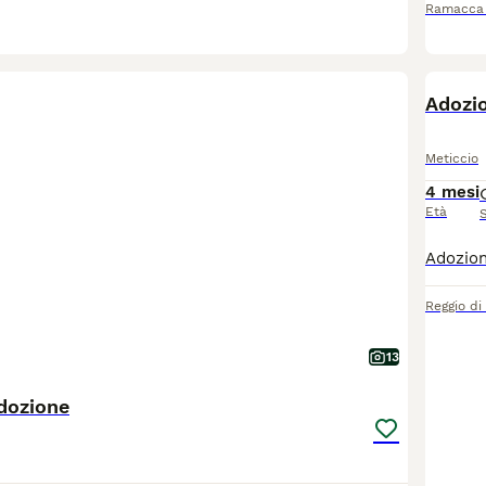
Ramacca
Adozio
Meticcio
4 mesi
Età
Reggio di
13
adozione