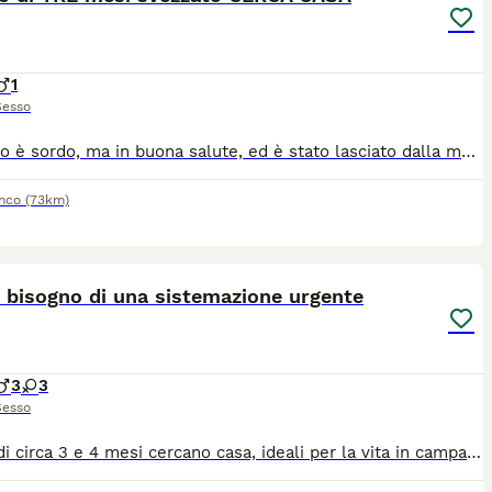
1
Sesso
Il Gattino è sordo, ma in buona salute, ed è stato lasciato dalla mamma nel nostro giardino, che ha accesso aperto su strada trafficata. Si trova in provincia di Catania, senza la mamma, che purtroppo è morta. Lo diamo in adozione a Famiglie che gli possono garantire una vita protetta. Per info chiamare 329 0431264, chiediamo contatti post-affido. Grazie!
anco
(73km)
3
 bisogno di una sistemazione urgente
3
3
Sesso
Gattini di circa 3 e 4 mesi cercano casa, ideali per la vita in campagna, utilissimi per allontanare animali striscianti, purtroppo non si fanno prendere facilmente e mi trovo nella disperazione perché ho due femmine adulte che hanno partorito ad un mese di distanza e ieri una di loro l'ha fatto di nuovo, sto già provvedendo alla sterilizzazione ma intanto mi trovo con i gattini che non posso tenere. Posso trasportarli nella provincia di Catania preferibilmente.