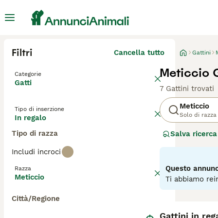
Filtri
Cancella tutto
Gattini
Meticcio G
Categorie
Gatti
7 Gattini trovati
Meticcio
Tipo di inserzione
Solo di razza
In regalo
Tipo di razza
Salva ricerca
Includi incroci
Questo annunci
Razza
Meticcio
Ti abbiamo rein
Città/Regione
Gattini in reg