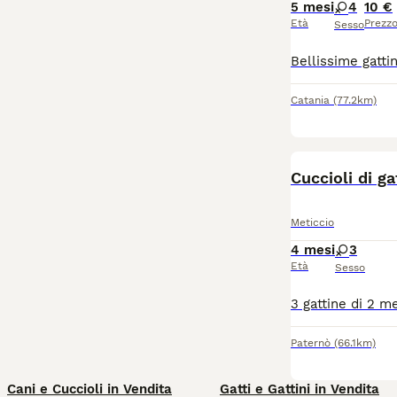
5 mesi
4
10 €
Età
Prezz
Sesso
Catania
(77.2km)
Cuccioli di ga
Meticcio
4 mesi
3
Età
Sesso
Paternò
(66.1km)
Cani e Cuccioli in Vendita
Gatti e Gattini in Vendita