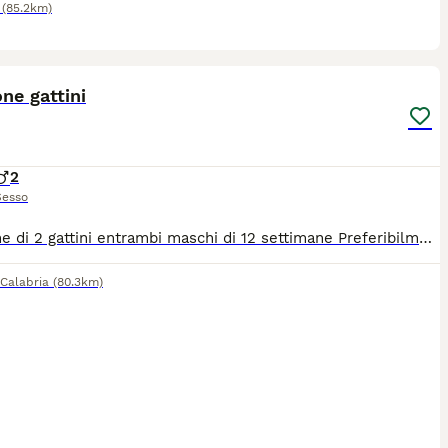
(85.2km)
5
ne gattini
2
Sesso
Adozione di 2 gattini entrambi maschi di 12 settimane Preferibilmente adozione di coppia Per amanti di animali
 Calabria
(80.3km)