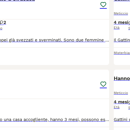
Meticcio
2
4 mesi
Età
so
Cedo gattini europei già svezzati e sverminati. Sono due femmine e un maschio visibili in foto. Solo consegna a mano su Siracusa e comuni limitrofi. Per maggiori informazioni e foto contattami!!!
Misterbi
4
Hanno
Meticcio
4 mesi
Età
2 Gattine cercano una casa accogliente, hanno 3 mesi, possono essere adottate solo da persone affidabili che hanno intenzione di tenerle con cura. Si trovano a Paternò in provincia di Catania, si cerca qualcuno che possa preferibilmente adottarle entrambe dato che sono inseparabili