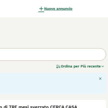
Nuovo annuncio
Ordina per
Più recente
5
no di TRE mesi svezzato CERCA CASA