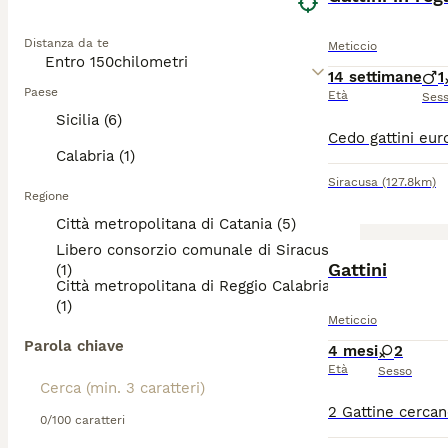
Distanza da te
Meticcio
14 settimane
1
Paese
Età
Ses
Sicilia (6)
Calabria (1)
Siracusa
(127.8km)
Regione
Città metropolitana di Catania (5)
Libero consorzio comunale di Siracusa
Gattini
(1)
Città metropolitana di Reggio Calabria
(1)
Meticcio
Parola chiave
4 mesi
2
Età
Sesso
0/100 caratteri