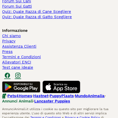
Forum Sui Cani
Forum Sui Gatti
Quiz: Quale Razza di Cane Scegliere
Quiz: Quale Razza di Gatto Scegliere
Informazione
Chi siamo
Privacy
Assistenza Clienti
Press
Termini e Condizioni
Allevatori ENCI
Test cane ideale
Pets4Homes
Hastnet
PuppyPlaats
MundoAnimalia
Annunci Animali
Lancaster Puppies
AnnunciAnimali.it utilizza i cookie su questo sito per migliorare la tua
esperienza utente. L'uso di questo sito Web e di altri servizi implica
l'accettazione dei
Termini e Condizioni
e
Privacy e Cookie Policy
di