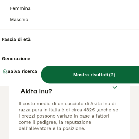
Età
Prezzo
Sesso
Femmina
Sono tutti in ottima salute 5 femmine e 2 maschi sono visibili ,se fosse interessati ,potete contattarmi alle mie informazioni gia' date
Maschio
Caldiero
(53.3km)
Fascia di età
FAQ
Generazione
Salva ricerca
Mostra risultati
(
2
)
Quanto costa un cucciolo di
Akita Inu?
Il costo medio di un cucciolo di Akita Inu di
razza pura in Italia è di circa 482€ ,anche se
i prezzi possono variare in base a fattori
come il pedigree, la reputazione
dell'allevatore e la posizione.