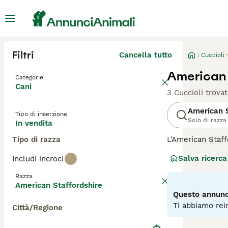
Filtri
Cancella tutto
Cuccioli
American S
Categorie
Cani
3 Cuccioli trovat
American S
Tipo di inserzione
Solo di razza
In vendita
Tipo di razza
L'American Staff
indipendente. È 
Salva ricerca
Includi incroci
famiglia. Sono a
i bambini. Natur
Razza
meticci. Gli Ame
American Staffordshire
raggiunta l'età 
Questo annunci
consigli sull'
Ame
Ti abbiamo rein
Città/Regione