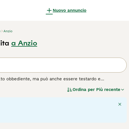
Nuovo annuncio
e
Anzio
ita
a Anzio
olto obbediente, ma può anche essere testardo e
ordshire Terrier sono particolarmente adatti come cani da
Ordina per
Più recente
ndo il loro entusiasmo viene moderato, sono spesso buoni con
o senza sorveglianza; questo vale per tutte le razze e i
 alta di sviluppare aggressività verso altri cani una volta
 con poca esperienza con i cani. Leggi la nostra pagina di
a razza di cane.
4