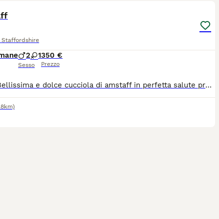
ff
Staffordshire
imane
2
1
350 €
Prezzo
Sesso
Nisida Bellissima e dolce cucciola di amstaff in perfetta salute pronta per essere adiottata sono presenti i genitori e i nonni
.8km)