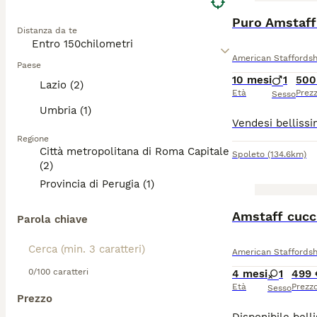
Puro Amstaff 
Distanza da te
American Staffordsh
Paese
10 mesi
1
500
Lazio (2)
Età
Prez
Sesso
Umbria (1)
Regione
Città metropolitana di Roma Capitale
Spoleto
(134.6km)
(2)
Provincia di Perugia (1)
Amstaff cucci
Parola chiave
American Staffordsh
0/100 caratteri
4 mesi
1
499 
Età
Prezz
Sesso
Prezzo