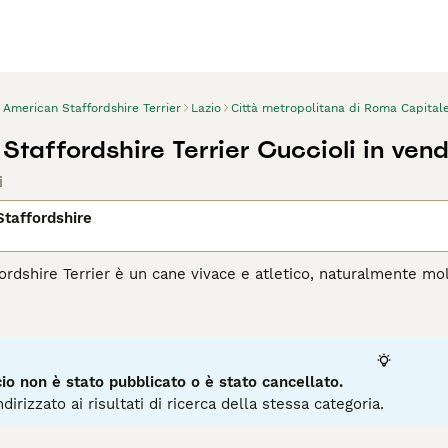
American Staffordshire Terrier
Lazio
Città metropolitana di Roma Capital
taffordshire Terrier Cuccioli in vend
i
taffordshire
ordshire Terrier è un cane vivace e atletico, naturalmente m
intelligente, vigile e impara velocemente. Gli American Staff
michevoli, affidabili e molto affettuosi con le persone. Qua
almente, non bisogna mai lasciare un cane e un bambino piccol
rican Staffordshire Terrier hanno una probabilità relativamente
adulta. L'American Staffordshire Terrier non è adatto a persone
o non è stato pubblicato o è stato cancellato.
rican Staffordshire Terrier
per ulteriori informazioni su quest
dirizzato ai risultati di ricerca della stessa categoria.
3