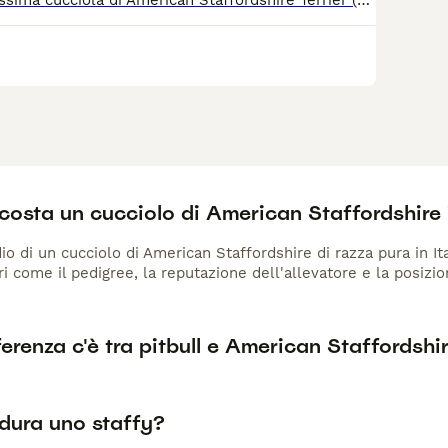
Disponibile bellissima cucciola di American Staffordshire Terrier (Amstaff). Disponibile Femmina. Viene consegnati con vaccino, libretto sanitario, sverminaizione, Pedigree alla richiesta. COSEGNIA possibile per tutta Italia con il trasportino autorizzato. Nata il 26/03. Pronta per la consegna. Per maggiori informazioni scrivere al seguente numero di cellulare: 3519630362
costa un cucciolo di American Staffordshire 
io di un cucciolo di American Staffordshire di razza pura in Ita
ri come il pedigree, la reputazione dell'allevatore e la posizio
erenza c'è tra pitbull e American Staffordshir
dura uno staffy?