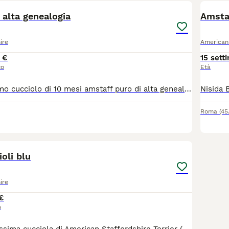
alta genealogia
Amsta
ire
American 
 €
15 sett
zo
Età
Vendesi bellissimo cucciolo di 10 mesi amstaff puro di alta genealogia Microchip vaccinato Ottima linea di sangue
Roma
(45
3
oli blu
ire
€
o