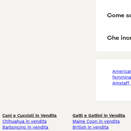
Come so
Che incr
american staffordshire
femmina
amstaff
Cani e Cuccioli in Vendita
Gatti e Gattini in Vendita
Chihuahua in vendita
Maine Coon in vendita
Barboncino in vendita
British in vendita