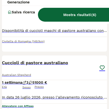
Generazione
Australian Shepherd
Salva ricerca
Mostra risultati
(
6
)
15 settimane
3
Età
Sesso
Disponibilità di cuccioli maschi di pastore australiano con pedigree, crescono in ambiente familiare a contatto con persone, bambini e altri animali. I cuccioli disponibili sono due maschietti Red Merle e un maschietto Red Tricolor, bellissimi colori del mantello e occhi azzurri. Sono nati il 24.04.2026 e sono già disponibili ad entrare nelle loro nuove famiglie con microchip, vaccino, sverminazione, pedigree e libretto sanitario. Entrambi i genitori sono esenti e testati da patologie della razza, hanno effettuato test genetici, lastre anche e gomiti e visita SOVI.
Civitella di Romagna
(149.1km)
9
Cuccioli di pastore australiano
Australian Shepherd
1 settimana
3
5
1000 €
Età
Prezzo
Sesso
In data 26 luglio 2026, presso l'allevamento riconosciuto ENCI/FCI Of Mistral's Kiss, in provincia di Pistoia, è nata una cucciolata di pastore australiano. Da mamma Urania e papà Spike sono nati 8 stupendi cuccioli. Abbiamo: -2 femmine blue merle -1 maschio blue merle -3 femmine rosse tricolore -2 maschi rosso tricolore. Tutti i cuccioli hanno la coda lunga. I cuccioli saranno consegnati a partire dal 60esimo giorno di vita con vaccino, 3 sverminazioni, microchip ed iscrizione all'anagrafe canina, visita oculistica specialistica, puppy kit, certificato di buona salute, fattura e pedigree ENCI. I genitori sono testati per la displasia di anca e gomito con risultati ufficiali, esenti dalle principali patologie genetiche di razza. Maggiori informazioni SOLO telefonicamente. Prezzi da 1000 a 1500 euro.
Allevatore con Affisso