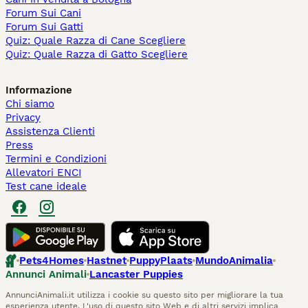
Forum Sui Cani
Forum Sui Gatti
Quiz: Quale Razza di Cane Scegliere
Quiz: Quale Razza di Gatto Scegliere
Informazione
Chi siamo
Privacy
Assistenza Clienti
Press
Termini e Condizioni
Allevatori ENCI
Test cane ideale
Pets4Homes
Hastnet
PuppyPlaats
MundoAnimalia
Annunci Animali
Lancaster Puppies
AnnunciAnimali.it utilizza i cookie su questo sito per migliorare la tua
esperienza utente. L'uso di questo sito Web e di altri servizi implica