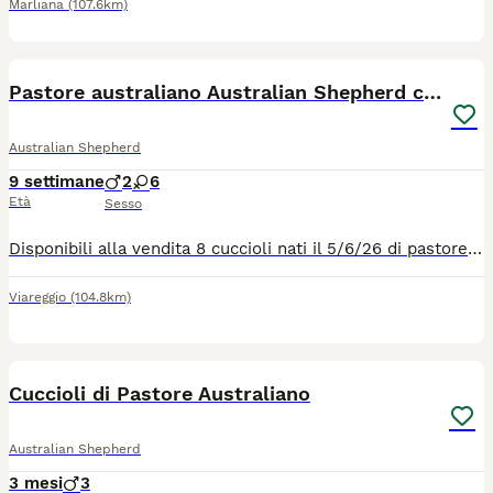
Marliana
(107.6km)
10
Pastore australiano Australian Shepherd cuccioli
Australian Shepherd
9 settimane
2
6
Età
Sesso
Disponibili alla vendita 8 cuccioli nati il 5/6/26 di pastore australiano con pedigree e con genitori testati per la riproduzioni 4 femmine Red Tricolor 1 maschio Red tricolo 1 maschio Black Tricolor 2 femmine Black Tricolor I cuccioli verranno ceduti con pedigree Microchip Primo vaccino 3 sverminazioni Libretto sanitario Iscrizione anagrafe canina I cuccioli saranno pronti al ritiro dopo il 70 giorno Per informazioni contattatemi telefonicamente o anche via whatsapp
Viareggio
(104.8km)
7
Cuccioli di Pastore Australiano
Australian Shepherd
3 mesi
3