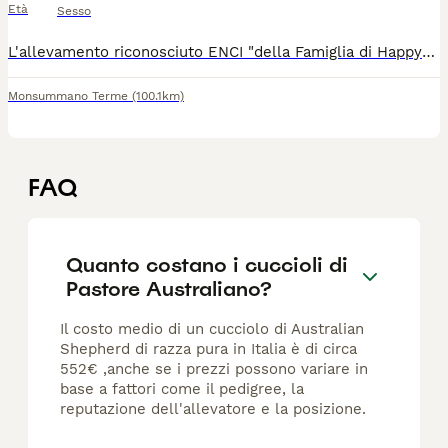
Età
Sesso
L'allevamento riconosciuto ENCI "della Famiglia di Happy" annuncia la disponibilità di 3 cuccioli di razza Pastore Australiano (Australian Shepherd o Aussie). Sono nati a metà Aprile 2026. Hanno quasi 3 mesi di vita, sono prontissimi per cambiare casa. Sono: ZEUS: maschio tricolore rosso con occhi dorati, il più grosso della cucciolata, carattere più dominante. ERMES: maschio tricolore nero, il più piccolo della cucciolata, dolcissimo e tranquillo, occhi colore beige. NETTUNO: maschio tricolore rosso con occhi azzurri. Per Nettuno sto cercando una famiglia che abiti a massimo un'ora di distanza da me per una collaborazione come riproduttore. Il pelo sarà medio-lungo, morbidissimo. Hanno tutti la coda lunga. Da adulti raggiungeranno circa 20 kg. Sono allevati in casa con giardino, con tante cure e amore da Elena (laureata in Scienze e Tecnologie delle Produzioni Animali, Facoltà di Veterinaria). I cuccioli stanno ricevendo un'ottima socializzazione con diversi tipi di cani (faccio anche pensione casalinga). Vengono svezzati con mangime naturale Reico, con alta % di carne biologica. 3 sverminazioni, 4 vaccinazioni, microchip e registrazione all'anagrafe canina dell'ASL, Pedigree ENCI. Il Pastore Australiano è un cane da lavoro, molto intelligente e vivace, curioso, agile, giocherellone per tutta la vita, molto affettuoso. Adatto anche a famiglie con bambini e a qualsiasi sport cinofilo e a gare di bellezza. Genitori esenti da displasie e da malattie genetiche di razza. Potete venire a conoscere la madre coi cuccioli nel mio allevamento "della Famiglia di Happy" a Monsummano Terme (PT), località Cintolese. Il papà dei cuccioli invece è dell' allevamento della Valsecca Dog in Liguria. I cuccioli verranno ceduti con tutti i certificati, lezione base di educazione cinofila e consulenza alimentare. Facendo pensione per animali, posso tenere il vostro cucciolo durante le vostre ferie. Contattatemi solo al telefono
Monsummano Terme
(100.1km)
FAQ
Quanto costano i cuccioli di
Pastore Australiano?
Il costo medio di un cucciolo di Australian
Shepherd di razza pura in Italia è di circa
552€ ,anche se i prezzi possono variare in
base a fattori come il pedigree, la
reputazione dell'allevatore e la posizione.