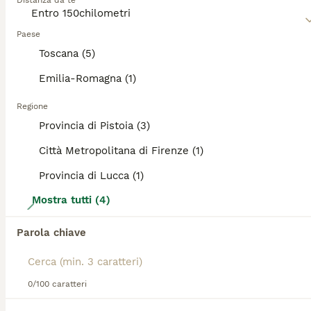
Ti abbiamo reindirizzato ai risultati di ricerca della
Distanza da te
stessa categoria.
Leggi la
nostra pagina di consigli sul Australian Shepherd
per informazioni su questa razza di cane.
Paese
Toscana (5)
PRO
Emilia-Romagna (1)
Regione
Provincia di Pistoia (3)
Città Metropolitana di Firenze (1)
Provincia di Lucca (1)
Mostra tutti (4)
7
CUCCIOLI DI PASTORE AUSTRALIANO CON PEDIGREE
Parola chiave
Australian Shepherd
0/100 caratteri
11 settimane
3
1500 €
Età
Prezzo
Sesso