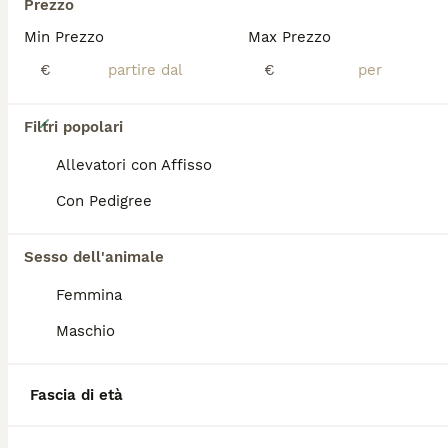
Prezzo
Min Prezzo
Max Prezzo
€
€
8
Filtri popolari
CUCCIOLI DI PASTORE AUSTRALIANO CON PEDIGREE
Allevatori con Affisso
Con Pedigree
Australian Shepherd
11 settimane
3
Sesso dell'animale
Età
Sesso
Femmina
Disponibili cuccioli di Pastore Australiano cresciuti con mamma e nonna, abituati a bambini e animali di fattoria (galline pony capre e maiali) e ai gatti si cedono solo dopo una appropriata conoscenza dell'interessato e se saremo certi al 1000 per 1000 e con regolare contratto di cessione. L'accoppiamento è stato pianificato analizzando i pedigree delle ultime tre generazioni e valutando quale fosse la migliore scelta per morfologia e specifiche della razza e Narsil è il papà perfetto! Ci troviamo in provincia di Firenze disponibili per qualsiasi informazione, chiarimento e ulteriori foto o video. La mamma ha 5 anni e questa è la sua seconda cucciolata, i cuccioli della prima hanno adesso 2 anni e sono tutti in ottima salute e con caratteri fantastici, equilibrati docili e socievoli e tutti si sono bene adattati nelle loro famiglie (dimostrabile) il prezzo è di €1500 per il maschietto Blue Merle e €1000 per i maschietti Black tricolor
Maschio
Dicomano
(63.3km)
6
Fascia di età
Ultima cucciola Australian Shepherd con pedigree