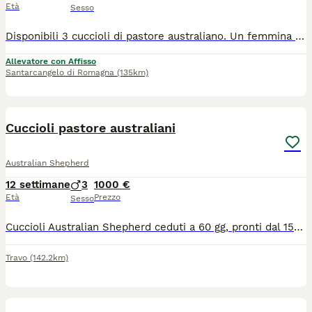
Età
Sesso
Disponibili 3 cuccioli di pastore australiano. Un femmina blue merle, una femmina rossa tricolore e un maschio rosso tricolore. Tutti con coda. I cuccioli sono figli di genitori entrambi A e 0 di Anche e Gomiti, testati per le principali malattie ereditarie della razza. I cuccioli crescono in un ambiente familiare, seguono un percorso di desensibilizzazione. Sono abituati al trasportino, alla macchina e ad essere lavati e spazzolati. Per ulteriori informazioni contattatemi privatamente al 3342500257
Allevatore con Affisso
Santarcangelo di Romagna
(135km)
7
Cuccioli pastore australiani
Australian Shepherd
12 settimane
3
1000 €
Età
Prezzo
Sesso
Cuccioli Australian Shepherd ceduti a 60 gg, pronti dal 15/07/2026 con: - pedigree ROI ENCI - microchip - vaccinazione - 3 sverminazioni - libretto sanitario I genitori sono testati ed esenti da patologie genetiche ereditarie e padre lastrato per displasia anca/gomito. Madre Red merle, padre Red. Genitori visibili
Travo
(142.2km)
9