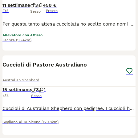
11 settimane
3
4
50 €
Età
Prezzo
Sesso
Per questa tanto attesa cucciolata ho scelto come nomi i titoli delle canzoni di Enya che era un tema che mi è sempre piaciuto. I genitori sono testati per le patologie di razza e hanno un bellissimo carattere. La mamma Alhena è cresciuta con noi ed è una piccola maestrina, molto accudente con i cuccioli, ben inserita nel branco e ah fatto ogni esperienza possibile. Il papà Narsil è nato qui ed è figlio di due cani con un super carattere che hanno passato a lui. Cerchiamo per loro delle famiglie consapevoli e che possano sviluppare le loro caratteristiche di razza. E' l'unica cucciolata che nascerà quest'anno quindi selezionerò i proprietari in modo accurato. Sono 4 femminucce e 3 maschietti. La mamma è testata per displasia dell'anca e del gomito all'età di due anni a completa crescita. Idem il padre. I cuccioli verranno ceduti con libretto sanitario, sverminazioni, vaccinazione eptavalente, microchip inseritoe verrà richiesto per ognuno il pedigree.
Allevatore con Affisso
Faenza
(96.4km)
6
Cuccioli di Pastore Australiano
Australian Shepherd
15 settimane
3
1
Età
Sesso
Cuccioli di Australian Shepherd con pedigree. I cuccioli hanno tre mesi e potranno raggiungere la nuova famiglia e verranno consegnati con i documenti dei genitori, iscrizione anagrafe canina, pedigree, microchip, vaccinazione e trattamento parassiti intestinali in base all'età, referto visita oculistica ufficiale, puppy kit. I genitori sono testati per le principali malattie genetiche della razza e per la displasia di anca e gomito. Per informazioni chiamare il 3457431286
Sogliano Al Rubicone
(120.8km)
7