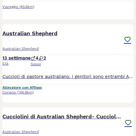
Viareggio
(40.6km)
1
Australian Shepherd
Australian Shepherd
13 settimane
4
2
Età
Sesso
Cuccioli di pastore australiano. I genitori sono entrambi A e 0 di Anche e Gomiti, sono testati per le principali malattie ereditarie della razza ( CEA PRA HSF4 DM MDR1 NCL6 CMR1 ecc) Hanno eseguito la visita Sovi, hanno deposito del DNA eseguito. I cuccioli vengono ceduti con: -Pedigree Enci -libretto sanitario con vaccinazioni in regola -sverminati -trattati per parassiti -visita Sovi -Microchip e registrazione Anagrafica Per ulteriori informazioni contattatemi privatamente 3383677118
Allevatore con Affisso
Coriano
(146.8km)
17
Cucciolini di Australian Shepherd- Cucciolata Enya
Australian Shepherd