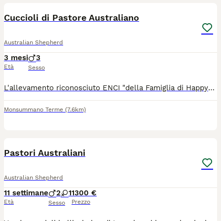
Cuccioli di Pastore Australiano
Australian Shepherd
3 mesi
3
Età
Sesso
L'allevamento riconosciuto ENCI "della Famiglia di Happy" annuncia la disponibilità di 3 cuccioli di razza Pastore Australiano (Australian Shepherd o Aussie). Sono nati a metà Aprile 2026. Hanno quasi 3 mesi di vita, sono prontissimi per cambiare casa. Sono: ZEUS: maschio tricolore rosso con occhi dorati, il più grosso della cucciolata, carattere più dominante. ERMES: maschio tricolore nero, il più piccolo della cucciolata, dolcissimo e tranquillo, occhi colore beige. NETTUNO: maschio tricolore rosso con occhi azzurri. Per Nettuno sto cercando una famiglia che abiti a massimo un'ora di distanza da me per una collaborazione come riproduttore. Il pelo sarà medio-lungo, morbidissimo. Hanno tutti la coda lunga. Da adulti raggiungeranno circa 20 kg. Sono allevati in casa con giardino, con tante cure e amore da Elena (laureata in Scienze e Tecnologie delle Produzioni Animali, Facoltà di Veterinaria). I cuccioli stanno ricevendo un'ottima socializzazione con diversi tipi di cani (faccio anche pensione casalinga). Vengono svezzati con mangime naturale Reico, con alta % di carne biologica. 3 sverminazioni, 4 vaccinazioni, microchip e registrazione all'anagrafe canina dell'ASL, Pedigree ENCI. Il Pastore Australiano è un cane da lavoro, molto intelligente e vivace, curioso, agile, giocherellone per tutta la vita, molto affettuoso. Adatto anche a famiglie con bambini e a qualsiasi sport cinofilo e a gare di bellezza. Genitori esenti da displasie e da malattie genetiche di razza. Potete venire a conoscere la madre coi cuccioli nel mio allevamento "della Famiglia di Happy" a Monsummano Terme (PT), località Cintolese. Il papà dei cuccioli invece è dell' allevamento della Valsecca Dog in Liguria. I cuccioli verranno ceduti con tutti i certificati, lezione base di educazione cinofila e consulenza alimentare. Facendo pensione per animali, posso tenere il vostro cucciolo durante le vostre ferie. Contattatemi solo al telefono
Monsummano Terme
(7.6km)
6
Pastori Australiani
Australian Shepherd
11 settimane
2
1
1300 €
Età
Prezzo
Sesso