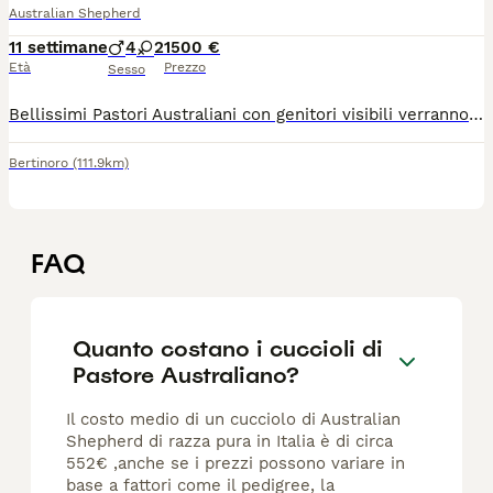
Australian Shepherd
11 settimane
4
2
1500 €
Età
Prezzo
Sesso
Bellissimi Pastori Australiani con genitori visibili verranno ceduti con tutti i controlli e pedigree
Bertinoro
(111.9km)
FAQ
Quanto costano i cuccioli di
Pastore Australiano?
Il costo medio di un cucciolo di Australian
Shepherd di razza pura in Italia è di circa
552€ ,anche se i prezzi possono variare in
base a fattori come il pedigree, la