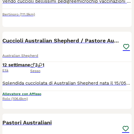
Vendo cuccioli bellissimi pedigreemicrochip vaccinazioni e controlli ottima linea di sangue.. … possibilità di vedere i genitori..
Bertinoro
(111.9km)
14
Cuccioli Australian Shepherd / Pastore Australiano
Australian Shepherd
12 settimane
3
1
Età
Sesso
Splendida cucciolata di Australian Shepherd nata il 15/05/2026 presso l'allevamento professionale RIESHOF. I cuccioli saranno pronti per entrare a far parte delle loro nuove famiglie a partire da metà luglio 2026. I nostri Aussie cercano famiglie attive, dinamiche e responsabili, pronte a condividere la vita con un cane straordinario. Disponibilità: Black Tricolor (Maschi e Femmine) Blue Merle (Maschi e Femmine) Red Merle (Maschi) Cresciuti in un ambiente sereno, con amore, dedizione e massima attenzione alla salute. Se desiderate accogliere un compagno di vita intelligente, affettuoso e fedele, saremo felici di conoscervi e guidarvi nella scelta del cucciolo ideale per voi. Contatti e Informazioni: Telefono: 3887711311 (anche WhatsApp per foto e dettagli) Venite a scoprire il nostro allevamento sui nostri canali social: Facebook: Rieshof Instagram: @rieshofdogresort TikTok: @rieshofdogresort
Allevatore con Affisso
Rolo
(106.6km)
1
Pastori Australiani