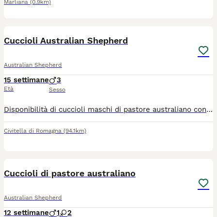
Marliana
(0.9km)
17
Cuccioli Australian Shepherd
Australian Shepherd
15 settimane
3
Età
Sesso
Disponibilità di cuccioli maschi di pastore australiano con pedigree, crescono in ambiente familiare a contatto con persone, bambini e altri animali. I cuccioli disponibili sono due maschietti Red Merle e un maschietto Red Tricolor, bellissimi colori del mantello e occhi azzurri. Sono nati il 24.04.2026 e sono già disponibili ad entrare nelle loro nuove famiglie con microchip, vaccino, sverminazione, pedigree e libretto sanitario. Entrambi i genitori sono esenti e testati da patologie della razza, hanno effettuato test genetici, lastre anche e gomiti e visita SOVI.
Civitella di Romagna
(94.1km)
6
Cuccioli di pastore australiano
Australian Shepherd
12 settimane
1
2