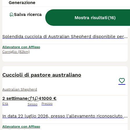
Generazione
Australian Shepherd
Salva ricerca
Mostra risultati
(
16
)
14 settimane
1
1500 €
Età
Prezzo
Sesso
Splendida cucciola di Australian Shepherd disponibile per famiglia amorevole. Nata il 02/05/2026 da genitori testati per le patologie di razza, lastrati ufficialmente, con visita oculistica e multi campioni di bellezza. I piccoli sono cresciuti in ambiente casalingo, socializzati con persone di ogni età ed altri animali. Rimane disponibile alla prenotazione: - femmina Red tricolor coda lunga, 3 mesi. Già pronta per il ritiro, molto educata e socievole, verrà consegnata con il ciclo vaccinale completo (3 vaccini), chip, pedigree, sverminata, libretto sanitario con test delle feci eseguito prima della consegna, copie di tutti i documenti sanitari dei genitori, puppy kit. Andate a visitare il nostro sito The Promised Land Australian Shepherd, non esitate a contattarci per video e info.
Allevatore con Affisso
Corniglio
(82km)
6
Cuccioli di pastore australiano
Australian Shepherd
2 settimane
1
4
1000 €
Età
Prezzo
Sesso
In data 22 luglio 2026, presso l'allevamento riconosciuto ENCI/FCI Of Mistral's Kiss, in provincia di Pistoia, è nata una cucciolata di pastore australiano. Da mamma Mela e papà Aslan sono nati 5 stupendi cuccioli. Abbiamo disponibili: -1 femmina blue merle -1 femmina red merle -2 femmine nere tricolore -1 maschio rosso tricolore. Tutti i cuccioli hanno la coda lunga. I cuccioli saranno consegnati a partire dal 60esimo giorno di vita con vaccino, 3 sverminazioni, microchip ed iscrizione all'anagrafe canina, visita oculistica specialistica, puppy kit, certificato di buona salute, fattura e pedigree ENCI. I genitori sono testati per la displasia di anca e gomito con risultati ufficiali, esenti dalle principali patologie genetiche di razza. Maggiori informazioni SOLO telefonicamente. Prezzi da 1000 a 1500 euro.
Allevatore con Affisso