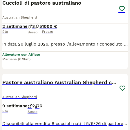
Cuccioli di pastore australiano
Australian Shepherd
2 settimane
3
5
1000 €
Età
Prezzo
Sesso
In data 26 luglio 2026, presso l'allevamento riconosciuto ENCI/FCI Of Mistral's Kiss, in provincia di Pistoia, è nata una cucciolata di pastore australiano. Da mamma Urania e papà Spike sono nati 8 stupendi cuccioli. Abbiamo: -2 femmine blue merle -1 maschio blue merle -3 femmine rosse tricolore -2 maschi rosso tricolore. Tutti i cuccioli hanno la coda lunga. I cuccioli saranno consegnati a partire dal 60esimo giorno di vita con vaccino, 3 sverminazioni, microchip ed iscrizione all'anagrafe canina, visita oculistica specialistica, puppy kit, certificato di buona salute, fattura e pedigree ENCI. I genitori sono testati per la displasia di anca e gomito con risultati ufficiali, esenti dalle principali patologie genetiche di razza. Maggiori informazioni SOLO telefonicamente. Prezzi da 1000 a 1500 euro.
Allevatore con Affisso
Marliana
(0.9km)
10
Pastore australiano Australian Shepherd cuccioli
Australian Shepherd
9 settimane
2
6
Età
Sesso
Disponibili alla vendita 8 cuccioli nati il 5/6/26 di pastore australiano con pedigree e con genitori testati per la riproduzioni 4 femmine Red Tricolor 1 maschio Red tricolo 1 maschio Black Tricolor 2 femmine Black Tricolor I cuccioli verranno ceduti con pedigree Microchip Primo vaccino 3 sverminazioni Libretto sanitario Iscrizione anagrafe canina I cuccioli saranno pronti al ritiro dopo il 70 giorno Per informazioni contattatemi telefonicamente o anche via whatsapp