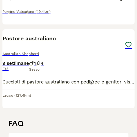
Pergine Valsugana
(49.4km)
6
Pastore australiano
Australian Shepherd
9 settimane
1
4
Età
Sesso
Cuccioli di pastore australiano con pedigree e genitori visibili presso di noi 1 maschio Bluemerle 2 femmine Bluemerle 1 femmina red 1 femmina tricolor
Lecco
(127.4km)
FAQ