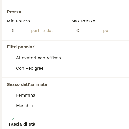
3 mesi
1
600 €
Età
Prezzo
Sesso
Prezzo
Min Prezzo
Max Prezzo
Tornato disponibile cucciolo australian shepherd nato il 14 aprile, maschio blue merle coda lunga, ottimo pedigree e linee di sangue, genitori geneticamente testati e lastrati, entrambi totalmente esenti. Il cucciolo è allevato in casa, socializzato con cani e gatti e con educazione di base, primi comandi e abituazione alla passeggiata al guinzaglio. Viene ceduto vaccinato, sverminato, microchippato, con pedigree Enci e visita oculistica certificata FSA. Può anche essere prenotato e ritirato dopo l'estate per chi avesse questa esigenza
€
€
Volta mantovana
(123.1km)
Filtri popolari
TUTTI GLI ANNUNCI
ADVANCED
Allevatori con Affisso
Con Pedigree
Sesso dell'animale
Femmina
Maschio
7
Fascia di età
Cuccioli Pastore Australiano/Australian Shepherd