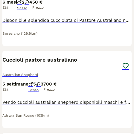
6 mesi
2
4
50 €
Età
Prezzo
Sesso
Disponibile splendida cucciolata di Pastore Australiano nata da un accoppiamento accuratamente selezionato per morfologia, salute e soprattutto per carattere docile, equilibrato e socievole. I genitori vivono in ambiente domestico, sono cani stabili, collaborativi e adatti sia alla famiglia che alle attività sportive, la mamma pratica Agility. Sono lastrati ufficialmente e testati geneticamente per tutte le principali patologie di razza, per garantire cuccioli sani e tipici. Composizione della cucciolata: 2 maschi: 1 nero tricolore e 1 blue merle 4 femmine: 3 blue merle e 1 nero tricolore Tutti con coda lunga. I cuccioli crescono in ambiente familiare, seguiti quotidianamente con amore e attenzione. Essendo anche addestratore cinofilo, dedico particolare attenzione allo sviluppo comportamentale, e alle prime basi educative, così da consegnare cuccioli sereni, curiosi e ben predisposti all’apprendimento. Saranno ceduti a 75 giorni con: -Microchip -Pedigree ENCI -Vaccinazioni -Sverminazioni -Visita oculistica ufficiale -Libretto sanitario -Prime basi di educazione e corretta socializzazione. -Contratto. Cerco famiglie responsabili e consapevoli, disposte a garantire amore, tempo e rispetto per tutta la vita del cane. Resto disponibile anche dopo la cessione per consigli e supporto. Per informazioni sul prezzo, sulla cucciolata e sui genitori, contattemi telefonicamante, se mi scrivete in chat vi chiederò comunque di contattarmi telefonicamente! Invierò eventuali foto e video dopo colloquio telefonico conoscitivo! È possibile venire a conoscerli previo appuntamento da concordare post colloquio conoscitivo! Grazie.
Spresiano
(129.9km)
6
Cuccioli pastore australiano
Australian Shepherd
5 settimane
5
3
700 €
Età
Prezzo
Sesso
Vendo cuccioli australian shepherd disponibili maschi e femmine Blacktricolor(700)BLEUMERLE (1000) Cuccioli nati il 29 giugno, presentabili per consegna fine agosto visibili con padre e madre. Verranno consegnati muniti di regolare libretto sanitario, 3 vaccini e pedigree ENCI..per qualsiasi informazione contattare preferibilmente WhatsApp
Adrara San Rocco
(103km)
13