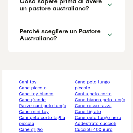
Cosa sapere prima di avere
un pastore australiano?
Perché scegliere un Pastore
Australiano?
cani toy
cane pelo lungo
cane piccolo
piccolo
cane toy bianco
cani a pelo corto
cane grande
cane bianco pelo lungo
razze cani pelo lungo
cane rosso razza
cane mini toy
cane tigrato
cani pelo corto taglia
cane pelo lungo nero
piccola
addestrato cuccioli
cane grigio
cuccioli 400 euro