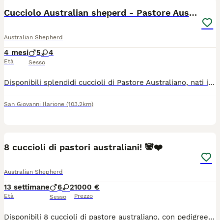
Cucciolo Australian sheperd - Pastore Australiano
Australian Shepherd
4 mesi
5
4
Età
Sesso
Disponibili splendidi cuccioli di Pastore Australiano, nati il 02 di aprile e cedibili dal 15 giugno I cuccioli crescono in ambiente familiare, a stretto contatto con persone e stimoli quotidiani, sviluppando ottimo carattere, equilibrio e socialità. Entrambi i genitori sono: Testati ufficialmente per le principali malattie genetiche di razza Testati ufficialmente per displasia di anche e gomiti Deposito DNA Selezionati per salute, morfologia e carattere. I cuccioli verranno ceduti con: -Sverminazione completa -Microchip -Prima vaccinazione -Libretto sanitario -Pedigree ENCI -Certificato di visita oculistica ufficiale -Iscrizione all'anagrafe canina -Puppy kit -Cartellina informativa con documentazione e informazioni sulla MDR1 Informazioni aggiuntive: Rimangono disponibili: -maschio blu merle nbt -maschio blu merle con coda -femmina blu merle nbt -femmina blu merle con coda -maschio black tricolor nbt -maschio black tricolor nbt -maschio black tricolor con coda Cessione solo a persone consapevoli e realmente interessate Disponibilità a fornire supporto e consigli anche dopo l'affido Possibilità di visita previo appuntamento -San Giovanni Ilarione in provincia di Verona Per ulteriori informazioni e foto/video 3454330860
San Giovanni Ilarione
(103.2km)
11
8 cuccioli di pastori australiani! 🐼❤️
Australian Shepherd
13 settimane
6
2
1000 €
Età
Prezzo
Sesso
Disponibili 8 cuccioli di pastore australiano, con pedigree, microchip e vaccinati, in ottima salute, nati in casa in mezzo a tanto amore! I cani si trovano con la mamma a Pergine Valsugana (TN), si possono vedere e saranno disponibilità da metà luglio! Cerchiamo una famiglia che possa donare loro tutto l’amore del mondo!