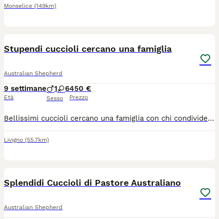
Monselice
(149km)
3
1
Stupendi cuccioli cercano una famiglia
Australian Shepherd
9 settimane
1
6
450 €
Età
Prezzo
Sesso
Bellissimi cuccioli cercano una famiglia con chi condividere il loro affetto, simpatia , allegria ...La razza Pastore Australiano e strepitosa, e il amico piu dolce, inteligente , obediente, amico di tutti .Vi aspetto!@!🥰
Livigno
(55.7km)
22
Splendidi Cuccioli di Pastore Australiano
Australian Shepherd