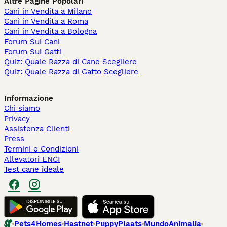
Altre Pagine Popolari
Cani in Vendita a Milano
Cani in Vendita a Roma
Cani in Vendita a Bologna
Forum Sui Cani
Forum Sui Gatti
Quiz: Quale Razza di Cane Scegliere
Quiz: Quale Razza di Gatto Scegliere
Informazione
Chi siamo
Privacy
Assistenza Clienti
Press
Termini e Condizioni
Allevatori ENCI
Test cane ideale
Pets4Homes
Hastnet
PuppyPlaats
MundoAnimalia