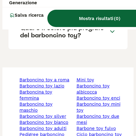
Generazione
prendere un barboncino toy?
Salva ricerca
Mostra risultati
(
0
)
Qual è il colore più pregiato
del barboncino toy?
barboncino toy a roma​
mini toy
barboncino toy lazio
barboncino toy
barboncina toy
albicocca
femmina
barboncino toy enci
barboncino toy
barboncino toy mini
maschio
toy
barboncino toy silver
barboncino toy due
barboncino toy bianco
mesi
barboncino toy adulti
barbone toy fulvo
pedigree barboncino
ciclo barboncino toy