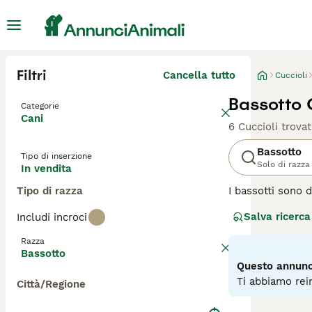
Filtri
Cancella tutto
Cuccioli
Bassotto C
Categorie
Cani
6 Cuccioli trovat
Bassotto
Tipo di inserzione
Solo di razza
In vendita
Tipo di razza
I bassotti sono d
Anche se piccolo 
Salva ricerca
Includi incroci
razza ha origine
più che stare all
Razza
della giornata. I
Bassotto
Questo annunci
Leggi la
nostra p
Ti abbiamo rein
Città/Regione