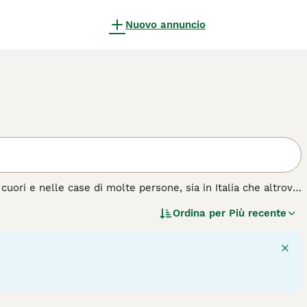
Nuovo annuncio
 cuori e nelle case di molte persone, sia in Italia che altrove.
 tutto l'esercizio che il suo proprietario gli permetterà. La
Ordina per
Più recente
e piccola selvaggina. Non c'è niente che questi cani amano di
annicchiarsi sul divano accanto al loro proprietario alla fine
i una famiglia.
a di cane.
10