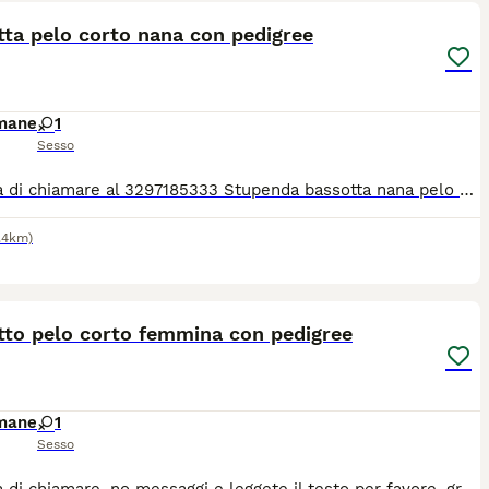
ta pelo corto nana con pedigree
imane
1
Sesso
Si prega di chiamare al 3297185333 Stupenda bassotta nana pelo corto con pedigree, due mes, pesa 1.5 kg, figlia di multi campioni di bellezza è disponibile, già vaccinata e chippata Siamo un allevamento riconosciuto enci fci per la selezione del bassotto, la cucciola può arrivare in tutta Italia
.4km)
14
tto pelo corto femmina con pedigree
imane
1
Sesso