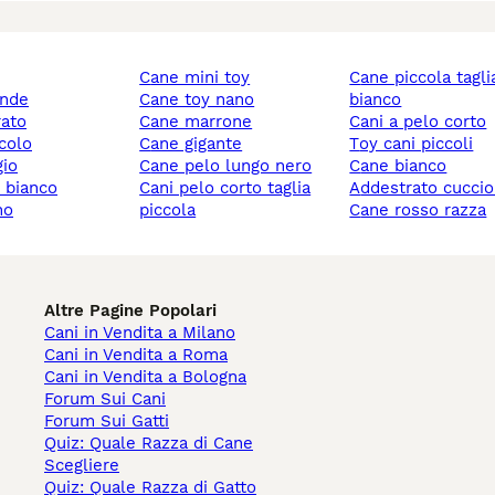
cane mini toy
cane piccola taglia
ande
cane toy nano
bianco
rato
cane marrone
cani a pelo corto
ccolo
cane gigante
toy cani piccoli
gio
cane pelo lungo nero
cane bianco
y bianco
cani pelo corto taglia
addestrato cuccio
no
piccola
cane rosso razza
Altre Pagine Popolari
Cani in Vendita a Milano
Cani in Vendita a Roma
Cani in Vendita a Bologna
Forum Sui Cani
Forum Sui Gatti
Quiz: Quale Razza di Cane
Scegliere
Quiz: Quale Razza di Gatto