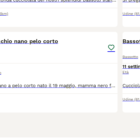
È in arrivo la seconda cucciolata dei nostri splendidi Bassotti standard a pelo corto, con nascita prevista per i primi di agosto. I cuccioli cresceranno in un ambiente familiare come i genitori, abituati al contatto umano fin dai primi giorni e seguiti con cura e attenzione. Saranno ceduti solo dopo il terzo mese, svezzati, con libretto sanitario, trattamenti antiparassitari eseguiti e prime vaccinazioni. I cuccioli non saranno provvisti di pedigree. Per ricevere maggiori informazioni sui genitori, sulle disponibilità, sui colori e per avere foto e aggiornamenti durante la crescita dei cuccioli, contattatemi in privato. Cerco esclusivamente famiglie serie e responsabili.
26km)
Udine
(61
5
chio nano pelo corto
Bassot
Bassotto
11 sett
Età
o
Maschio fulvo nano a pelo corto nato il 19 maggio, mamma nero focata e papà arlecchino cioccolato kaninchen pluri titolati e premiati nelle expo in Italia ed all'estero, le foto del papà sono di domenica 21 giugno all'Expo nazionale di Vicenza premiato alla Speciale Bassotti come il secondo bassotto più bello di tutta la mostra. Sono nati in casa, no box! Cuccioli socializzati. Si possono riservare, verranno ceduti verso fine luglio con ciclo di sverminazione, microchip, iscrizione all'anagrafe canina, pedigree. Posso arrivare in tutta Italia, abbiamo dei corrieri fidati che viaggiano con mezzi omologati. Per informazioni si prega di chiamare in allevamento al 3297185333
Udine
(61