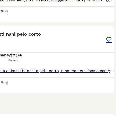
Si prega di chiamare, no messaggi e leggete il testo per favore, grazie. Femmina nana fulva carbonato a pelo corto, nata il 19 maggio, si trova a Udine, alta genealogia, mamma nero focata e papà arlecchino cioccolato kaninchen pluri titolati e premiati nelle expo in Italia ed all'estero. Sono nati in casa, no box! Cuccioli socializzati. Si possono riservare, verranno ceduti verso fine luglio con ciclo di sverminazione, profilassi per la giardia, microchip, iscrizione all'anagrafe canina, vaccino, pedigree, pagamento con ricevuta fiscale. Posso arrivare in tutta Italia, abbiamo dei corrieri fidati che viaggiano con mezzi omologati. Per informazioni si prega di chiamare in allevamento al 3297185333
.4km)
4
ti nani pelo corto
imane
2
4
Sesso
Cucciolata di bassotti nani a pelo corto, mamma nera focata campionessa di expo pluri premiata, papà kaninchen arlecchino cioccolato. Sono disponibili per essere riservati ancora due maschi fulvi e tre femmine fulve e fulve carbonato. Si prega di chiamare in allevamento al 3297185333. I cuccioli possono arrivare in tutta Italia con un servizio di trasporto professionale omologato, aiutiamo nella consegna
.9km)