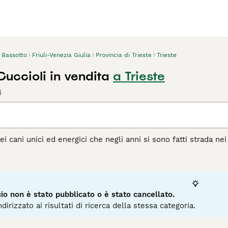
Bassotto
Friuli-Venezia Giulia
Provincia di Trieste
Trieste
uccioli in vendita
a Trieste
i
ei cani unici ed energici che negli anni si sono fatti strada nei
di statura, un bassotto è pieno di energie e sarà felice di fare
 in Germania, dove veniva allevata per cacciare conigli, tassi 
'aperto e inseguire una traccia, ma sono altrettanto felici di r
 bassotti sono compagni intelligenti e leali e amano far parte d
o non è stato pubblicato o è stato cancellato.
agina di consigli sul Bassotto
per informazioni su questa razz
dirizzato ai risultati di ricerca della stessa categoria.
12
2