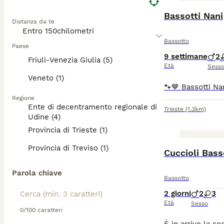
Bassotti Nani
Distanza da te
Bassotto
Paese
9 settimane
2
Friuli-Venezia Giulia (5)
Età
Sess
Veneto (1)
Regione
Ente di decentramento regionale di
Trieste
(1.3km)
Udine (4)
Provincia di Trieste (1)
Provincia di Treviso (1)
Cuccioli Bas
Parola chiave
Bassotto
2 giorni
2
3
Età
Sesso
0/100 caratteri