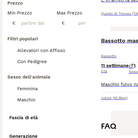
Prezzo
Min Prezzo
Max Prezzo
Quinto di Treviso
(1
€
€
Filtri popolari
Bassotto mas
Allevatori con Affisso
Bassotto
Con Pedigree
11 settimane
1
Età
Sess
Sesso dell'animale
Femmina
Udine
(61.9km)
Maschio
Fascia di età
FAQ
Generazione