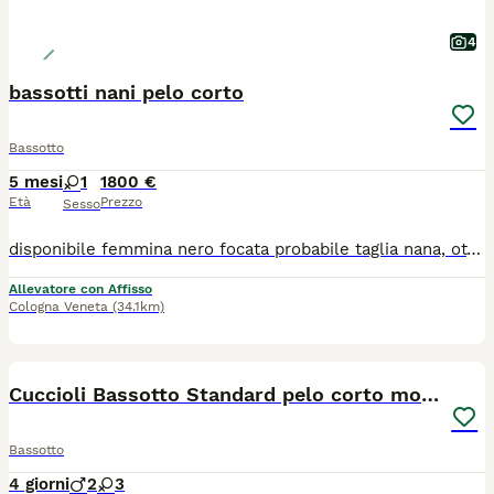
4
bassotti nani pelo corto
Bassotto
5 mesi
1
1800 €
Età
Prezzo
Sesso
disponibile femmina nero focata probabile taglia nana, ottimo carattere. Cucciolata n 2 della mamma Magik Rainbow Telio con il papà Leaso's Selection Music to my eyes (entrambi visbili da noi come pure i nonni e il bisnonno). Genitori testati come anche i figli. Padre multi champion. Tutti i cani vivono con noi e sono compagni di famiglia perciò sono seguiti al 100%. Crescono socializzati e con alimentazione ben al di sopra della media (carne e orijen). Visibili h24 da webcam. Risultati dei genitori consultabili sul sito enci dove mi trovate con indirizzo, affisso e master. Per ogni necessità resto a disposizione. Ps: non vendo a cagnari o aspiranti cagnari. Cedo solo a famiglie consapevoli di portarsi a casa un cucciola con una linea genetica top, equilibrata e soprattutto sana al 100%. Chi è interessato verrà seguito con un colloquio conoscitivo e resterà tra i nostri contatti quanto vorrà per ogni necessità. Io seleziono per passione e non per guadagnare.
Allevatore con Affisso
Cologna Veneta
(34.1km)
3
Cuccioli Bassotto Standard pelo corto morbido
Bassotto
4 giorni
2
3