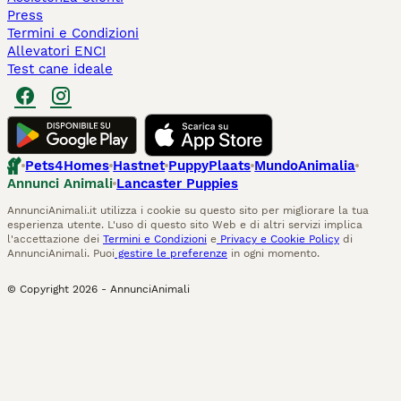
Press
Termini e Condizioni
Allevatori ENCI
Test cane ideale
Pets4Homes
Hastnet
PuppyPlaats
MundoAnimalia
Annunci Animali
Lancaster Puppies
AnnunciAnimali.it utilizza i cookie su questo sito per migliorare la tua
esperienza utente. L'uso di questo sito Web e di altri servizi implica
l'accettazione dei
Termini e Condizioni
e
Privacy e Cookie Policy
di
AnnunciAnimali. Puoi
gestire le preferenze
in ogni momento.
© Copyright
2026
-
AnnunciAnimali