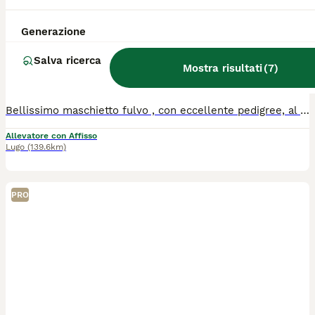
Bassotto maschio fulvo p/c
Generazione
Bassotto
Salva ricerca
11 settimane
1
1500 €
Mostra risultati
(
7
)
Età
Prezzo
Sesso
Bellissimo maschietto fulvo , con eccellente pedigree, al momento della cessione avrà pedigree e tutti i vaccini e controlli sanitari
Allevatore con Affisso
Lugo
(139.6km)
PRO