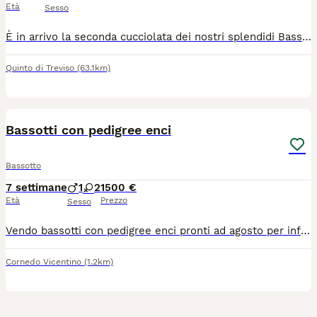
Età
Sesso
È in arrivo la seconda cucciolata dei nostri splendidi Bassotti standard a pelo corto, con nascita prevista per i primi di agosto. I cuccioli cresceranno in un ambiente familiare come i genitori, abituati al contatto umano fin dai primi giorni e seguiti con cura e attenzione. Saranno ceduti solo dopo il terzo mese, svezzati, con libretto sanitario, trattamenti antiparassitari eseguiti e prime vaccinazioni. I cuccioli non saranno provvisti di pedigree. Per ricevere maggiori informazioni sui genitori, sulle disponibilità, sui colori e per avere foto e aggiornamenti durante la crescita dei cuccioli, contattatemi in privato. Cerco esclusivamente famiglie serie e responsabili.
Quinto di Treviso
(63.1km)
8
Bassotti con pedigree enci
Bassotto
7 settimane
1
2
1500 €
Età
Prezzo
Sesso
Vendo bassotti con pedigree enci pronti ad agosto per informazioni contattare in privato papà kaninchen e mamma nana. allevamento LA BRUGHIERA DEI CUCCIOLI (INSTAGRAM)
Cornedo Vicentino
(1.2km)