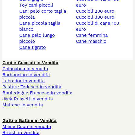
toy cani piccoli
euro
cani pelo corto taglia
cuccioli 200 euro
piccola
cuccioli 300 euro
cane piccola taglia
cuccioli di cane 100
bianco
euro
cane pelo lungo
cane femmina
piccolo
cane maschio
cane tigrato
Cani e Cuccioli in Vendita
Chihuahua in vendita
Barboncino in vendita
Labrador in vendita
Pastore Tedesco in vendita
Bouledogue Francese in vendita
Jack Russell in vendita
Maltese in vendita
Gatti e Gattini in Vendita
Maine Coon in vendita
British in vendita