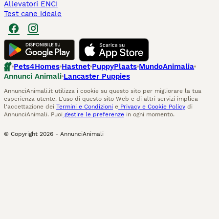
Allevatori ENCI
Test cane ideale
Pets4Homes
Hastnet
PuppyPlaats
MundoAnimalia
Annunci Animali
Lancaster Puppies
AnnunciAnimali.it utilizza i cookie su questo sito per migliorare la tua
esperienza utente. L'uso di questo sito Web e di altri servizi implica
l'accettazione dei
Termini e Condizioni
e
Privacy e Cookie Policy
di
AnnunciAnimali. Puoi
gestire le preferenze
in ogni momento.
© Copyright
2026
-
AnnunciAnimali