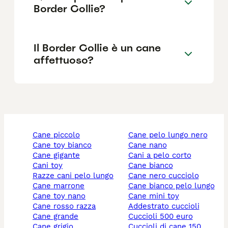
Border Collie?
Il Border Collie è un cane
affettuoso?
cane piccolo
cane pelo lungo nero
cane toy bianco
cane nano
cane gigante
cani a pelo corto
cani toy
cane bianco
razze cani pelo lungo
cane nero cucciolo
cane marrone
cane bianco pelo lungo
cane toy nano
cane mini toy
cane rosso razza
addestrato cuccioli
cane grande
cuccioli 500 euro
cane grigio
cuccioli di cane 150