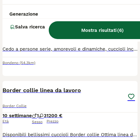
Cuccioli di border collie
Generazione
Border Collie
Salva ricerca
14 settimane
3
50 €
Mostra risultati
(
6
)
Età
Prezzo
Sesso
Cedo a persone serie, amorevoli e dinamiche, cuccioli incrocio border collie/pastore bergamasco (madre puro border collie, padre metà), nati il 27 aprile 2026. Chiedo un rimborso simbolico di 50 euro. I cuccioli non hanno ancora il microchip.
Bondeno
(54.3km)
10
Border collie linea da lavoro
Border Collie
10 settimane
1
3
1200 €
Età
Prezzo
Sesso
Disponibili bellissimi cuccioli Border collie Ottima linea di sangue da lavoro Entrambi i genitori sono visibili,testati per le malattie genetiche e completamente clear Esenti displasia anche e gomiti Dna depositato Entrambi praticano sheepdog I cuccioli verranno ceduti Sverminati Vaccinati Iscritti all anagrafe canina In possesso di pedigree Enci Socializzati con persone e animali Abituati agli spostamenti in macchina Sono graditi contatti telefonici