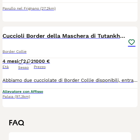
Pavullo nel Frignano
(27.2km)
7
Cuccioli Border della Maschera di Tutankhamon
Border Collie
4 mesi
2
2
1000 €
Età
Prezzo
Sesso
Abbiamo due cucciolate di Border Collie disponibili, entrambe con lo stesso papà: Borderstrand Tuscan Tusk, importato dall'Australia e Campione d'Albania. Un cane straordinario, con test genetici ottimali: negativo per IGS, TNS, NCL, GG, MDR1, Raine Syndrome, SN e CEA, con displasia anca e gomito di Grado A e 0. Le mamme, Febe e Kali, sono del nostro allevamento: carattere dolce ed equilibrato, stessa ottima salute certificata (HD Grado A, ED Grado 0). I cuccioli crescono in casa con noi, ben socializzati fin dai primi giorni. Entrambi i genitori sono visibili in allevamento — venite a trovarci senza impegno. Il Border Collie è una razza intelligente, affettuosa e piena di energia: perfetta per chi ama stare all'aria aperta e vuole un cane che sia davvero parte della famiglia. Per informazioni o per fissare una visita, contattateci.
Allevatore con Affisso
Palaia
(97.3km)
FAQ