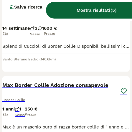
CUCCIOLI DI BORDER COLLIE ALTA GENEALOGIA
Salva ricerca
Mostra risultati
(
5
)
Border Collie
14 settimane
3
1
600 €
Età
Prezzo
Sesso
Splendidi Cuccioli di Border Collie ​Disponibili bellissimi cuccioli di Border Collie nati il 28 aprile, sia bianco-neri che blue merle. I piccoli sono nati e crescono in casa, circondati da affetto, per garantire un carattere equilibrato e una perfetta socializzazione. Salute e Genitori ​I genitori, Leo e Shila, provengono da ottime linee di sangue e sono esenti da malattie della razza: ​Displasia ad anche e gomiti: Esenti ​Test genetici (CEA e MDR1): Negativi ​Controllo oculistico (FSA): Negativo ​Quando saranno pronti? ​I cuccioli saranno consegnati solo dopo i 75 giorni di vita (verso metà luglio), per assicurare il giusto svezzamento e il tempo necessario con la mamma e i fratellini. Cosa è incluso: ​Pedigree ENCI ​Microchip e iscrizione all'anagrafe canina ​Sverminazioni e primo vaccino ​Certificato medico di buona salute ​Kit cucciolo per i primi giorni una guida con consigli per la crescita ​Restiamo a disposizione per aiutarvi anche dopo l'adozione! Per informazioni o per venire a conoscerli: Chiamaci o scrivici su WhatsApp al numero 347 5519273.
Santo Stefano Belbo
(140.6km)
1
1
ADVANCED
Max Border Collie Adozione consapevole
Border Collie
1 anni
1
250 €
Età
Prezzo
Sesso
Max è un maschio puro di razza border collie di 1 anno e 3 mesi. Al momento è intero e verrà ceduto con libretto sanitario e affiancamento (se in zona). È nato nel mio allevamento l’anno scorso ma i proprietari precedenti l’han riportato perché l’altro maschio in casa lo attaccava. Max è stato valutato sia da una veterinaria comportamentalista che da un addestratore specializzato in recupero comportamentale. Entrambi hanno detto bene o male le stesse cose: Max ha un temperamento medio-alto ed una tempra media. Per lui si cerca una famiglia che non abbia né cani maschi né femmine dominanti, le femmine non dominanti possono essere valutate. Lui è molto docile con le persone e NON dimostra aggressività verso l’uomo nemmeno in condizioni di stress. Richiesto solo un recupero spese veterinarie.