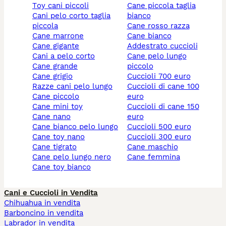
toy cani piccoli
cane piccola taglia
cani pelo corto taglia
bianco
piccola
cane rosso razza
cane marrone
cane bianco
cane gigante
addestrato cuccioli
cani a pelo corto
cane pelo lungo
cane grande
piccolo
cane grigio
cuccioli 700 euro
razze cani pelo lungo
cuccioli di cane 100
cane piccolo
euro
cane mini toy
cuccioli di cane 150
cane nano
euro
cane bianco pelo lungo
cuccioli 500 euro
cane toy nano
cuccioli 300 euro
cane tigrato
cane maschio
cane pelo lungo nero
cane femmina
cane toy bianco
Cani e Cuccioli in Vendita
Chihuahua in vendita
Barboncino in vendita
Labrador in vendita