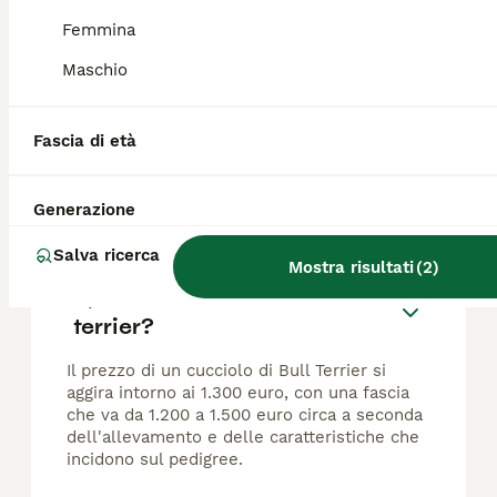
Età
Prezzo
Sesso
Femmina
Cucciolata nata il 18 giugno 2026 vanno in consegna a fine agosto 2026 su prenotazione con sverminazioni vaccini microchip passaggio Usl certificato di buona salute pedigree puppy kit. Ancora un maschietto da prenotare ( Barracuda Platinum Blood Line)Solo dopo la visita in allevamento. Genitori sono testati per le patologie della razza DNA depositato ENCI.
Maschio
Allevatore con Affisso
Massarosa
(8.2km)
Fascia di età
FAQ
Generazione
Salva ricerca
Mostra risultati
(
2
)
Quanto costa un mini bull
terrier?
Il prezzo di un cucciolo di Bull Terrier si
aggira intorno ai 1.300 euro, con una fascia
che va da 1.200 a 1.500 euro circa a seconda
dell'allevamento e delle caratteristiche che
incidono sul pedigree.