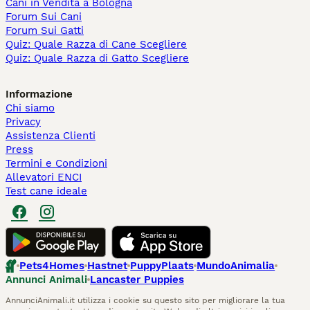
Cani in Vendita a Bologna
Forum Sui Cani
Forum Sui Gatti
Quiz: Quale Razza di Cane Scegliere
Quiz: Quale Razza di Gatto Scegliere
Informazione
Chi siamo
Privacy
Assistenza Clienti
Press
Termini e Condizioni
Allevatori ENCI
Test cane ideale
Pets4Homes
Hastnet
PuppyPlaats
MundoAnimalia
Annunci Animali
Lancaster Puppies
AnnunciAnimali.it utilizza i cookie su questo sito per migliorare la tua