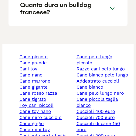
Quanto dura un bulldog
francese?
cane piccolo
cane pelo lungo
cane grande
piccolo
cani toy
razze cani pelo lungo
cane nano
cane bianco pelo lungo
cane marrone
addestrato cuccioli
cane gigante
cane bianco
cane rosso razza
cane pelo lungo nero
cane tigrato
cane piccola taglia
toy cani piccoli
bianco
cane toy nano
cuccioli 400 euro
cane nero cucciolo
cuccioli 700 euro
cane grigio
cuccioli di cane 150
cane mini toy
euro
cani pelo corto taglia
cuccioli 200 euro