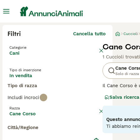
Filtri
Cancella tutto
Cuccioli
Cane Cors
Categorie
Cani
1 Cuccioli trovati
Cane Cors
Tipo di inserzione
Solo di razza
In vendita
Tipo di razza
Il Cane Corso è u
caccia, sebbene
Salva ricerca
Includi incroci
aspetto meravigl
lista d'attesa, p
Razza
Cane Corso
Leggi la
nostra p
Questo annunci
Ti abbiamo rein
Città/Regione