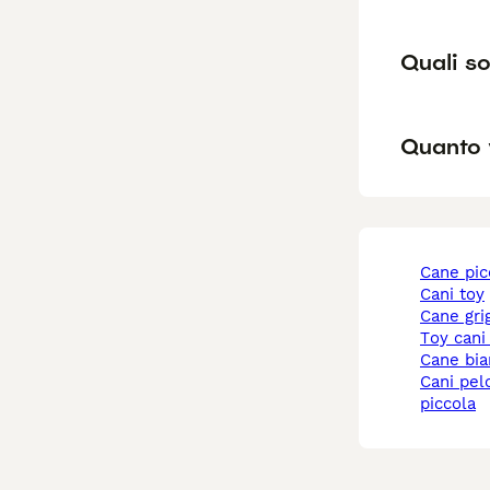
Quali so
Quanto 
cane pi
cani toy
cane gri
toy cani
cane bi
cani pelo corto taglia
piccola