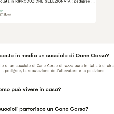
Prestigiosa cucciolata in RIPRODUZIONE SELEZIONATA ( pedigree rosa) il top per SALUTE, MORFOLOGIA, CARATTERE. Linee esenti displasia di anche e gomiti in 4/5 generazione. Testati ed esenti ocd, cardiopatie. DNA depositato. Genitori campioni di vario livello. Grande taglia e carattere. I cuccioli saranno disponibili da fine settembre in poi e verranno consegnati con pedigree rosa, vaccinazioni, microchip, visita cardiologica con certificazione veterinaria, trattamenti antiparassitari, libretto sanitario, garanzia scritta, kit cucciolo, fattura fiscale. Possibilità di pagamento rateale. Occasione per gli amanti della razza
so
27.3km)
costa in media un cucciolo di Cane Corso?
io di un cucciolo di Cane Corso di razza pura in Italia è di ci
 il pedigree, la reputazione dell'allevatore e la posizione.
rso può vivere in casa?
cuccioli partorisce un Cane Corso?