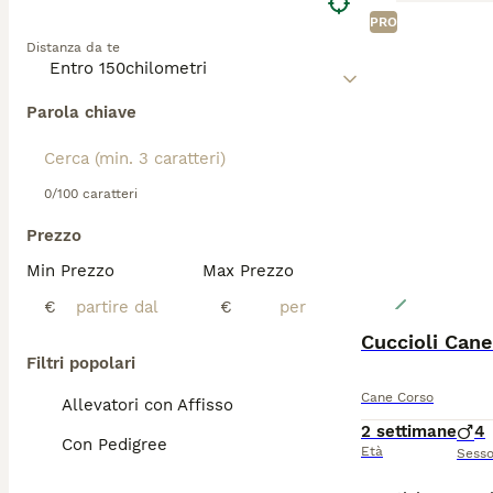
PRO
Distanza da te
Parola chiave
0/100 caratteri
Prezzo
Min Prezzo
Max Prezzo
€
€
Cuccioli Can
Filtri popolari
Cane Corso
Allevatori con Affisso
2 settimane
4
Con Pedigree
Età
Sess