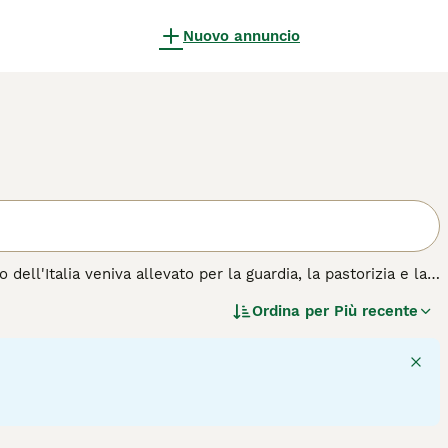
Nuovo annuncio
ell'Italia veniva allevato per la guardia, la pastorizia e la
i sono ancora molto popolari nel Belpaese grazie al loro
Ordina per
Più recente
 condividere la casa con un cane corso dovrà mettersi in
zza di cane.