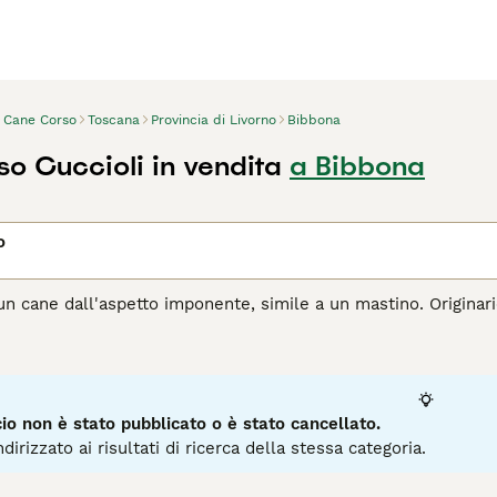
Cane Corso
Toscana
Provincia di Livorno
Bibbona
o Cuccioli in vendita
a Bibbona
o
n cane dall'aspetto imponente, simile a un mastino. Originario d
 fosse anche molto apprezzato come cane da compagnia. I cors
ioso e alla loro natura amichevole e leale. Chiunque desideri
oiché ci sono pochissimi cuccioli disponibili ogni anno.
agina di consigli sul Cane Corso
per informazioni su questa ra
o non è stato pubblicato o è stato cancellato.
dirizzato ai risultati di ricerca della stessa categoria.