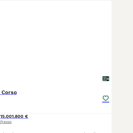
6
e Corso
15.001.800 €
Prezzo
o