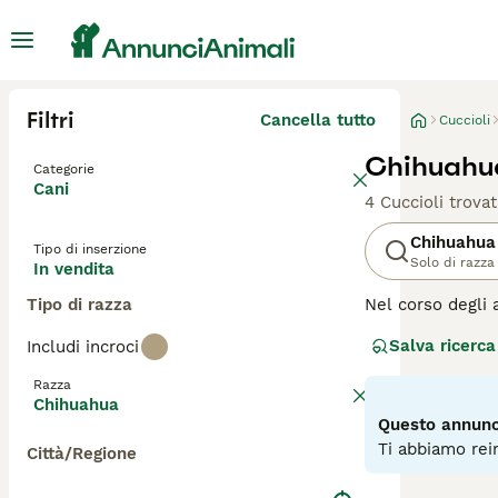
Filtri
Cancella tutto
Cuccioli
Chihuahua
Categorie
Cani
4 Cuccioli trovat
Chihuahua
Tipo di inserzione
Solo di razza
In vendita
Tipo di razza
Nel corso degli 
Messico, dove so
Salva ricerca
Includi incroci
essere più grand
pieni di energia
Razza
andranno avanti 
Chihuahua
maggior tempo po
Questo annunci
Ti abbiamo rein
Città/Regione
Leggi la
nostra p