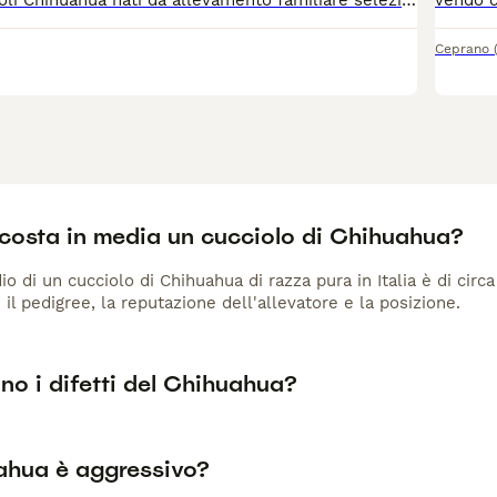
Disponibili cuccioli Chihuahua nati da allevamento familiare selezionato 🐾 I cuccioli hanno circa 40 giorni e crescono in ambiente domestico con costante attenzione alla socializzazione e allo sviluppo del carattere. Vengono abituati fin da piccoli al contatto umano e a diversi stimoli grazie a un percorso di stimolazione precoce e arricchimento ambientale. ✔️ Prima sverminazione effettuata ✔️ Svezzamento in corso ✔️ Seguiti da educatore cinofilo Saranno ceduti con: - libretto sanitario - vaccinazioni - ulteriori sverminazioni Genitori selezionati con linee di sangue di qualità, tipicità di razza e soggetti presenti anche in esposizione. 📍 Aversa (Caserta) Disponibili per famiglie serie e consapevoli.
Ceprano
costa in media un cucciolo di Chihuahua?
io di un cucciolo di Chihuahua di razza pura in Italia è di cir
 il pedigree, la reputazione dell'allevatore e la posizione.
no i difetti del Chihuahua?
uahua è aggressivo?