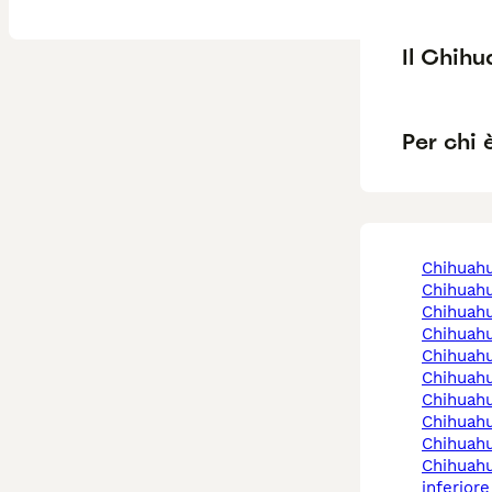
Il Chih
Per chi 
chihuah
chihuah
chihuah
chihuah
chihuah
chihuah
chihuah
chihuah
chihuah
chihuahua a nocera
inferiore