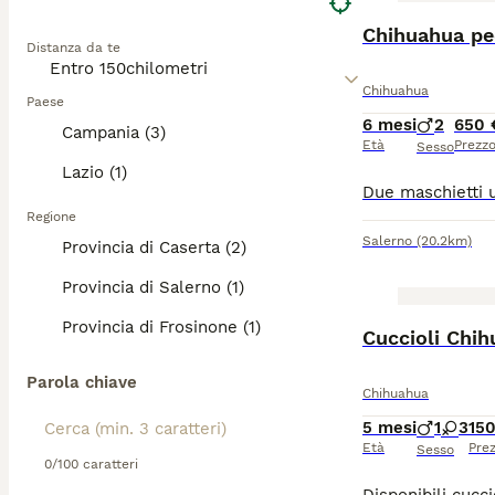
Chihuahua pe
Distanza da te
Chihuahua
Paese
6 mesi
2
650 
Campania (3)
Età
Prezz
Sesso
Lazio (1)
Regione
Salerno
(20.2km)
Provincia di Caserta (2)
Provincia di Salerno (1)
Provincia di Frosinone (1)
Cuccioli Chih
Parola chiave
Chihuahua
5 mesi
1
3
15
Età
Pre
Sesso
0/100 caratteri