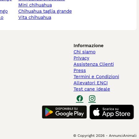
mini chihuahua
ungo
chihuahua taglia grande
lo
vita chihuahua
Informazione
Chi siamo
Privacy
Assistenza Clienti
Press
Termini e Condizioni
Allevatori ENCI
Test cane ideale
© Copyright
2026
-
AnnunciAnimali