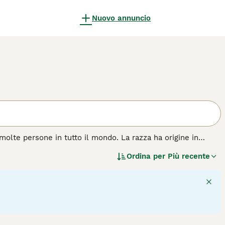
Nuovo annuncio
 molte persone in tutto il mondo. La razza ha origine in
genza, e il fatto che questi minuscoli animali pensano di
Ordina per
Più recente
è, è un cane da borsetta. Questi piccoli cani sono infatti
rne uno che gira per casa. Sono estremamente coraggiosi e
leali e affettuosi e non amano altro che trascorrere il
a non possono stare da soli per lunghi periodi di tempo.
za di cane.
3