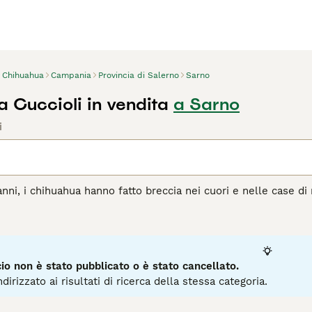
Chihuahua
Campania
Provincia di Salerno
Sarno
 Cuccioli in vendita
a Sarno
i
anni, i chihuahua hanno fatto breccia nei cuori e nelle case di
no sempre stati molto apprezzati per la loro simpatia, intelli
i di quello che sono in realtà. Una cosa che un chihuahua non 
 e carattere, motivo per cui può essere molto divertente ave
per la loro strada qualunque cosa accada. Sono anche animali 
ssibile con i loro proprietari, il che significa che i chihuahu
o non è stato pubblicato o è stato cancellato.
dirizzato ai risultati di ricerca della stessa categoria.
agina di consigli sul Chihuahua
per informazioni su questa raz
13