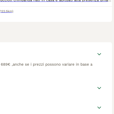
vendo cuccioli chihuahua nati in casa e abituati alla presenza umana. Sono molto giocherelloni e affettuosi. Per maggiori informazioni contattare al numero 3338294812
(122.5km)
ca 689€ ,anche se i prezzi possono variare in base a