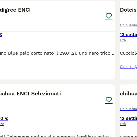
digree ENCI
Dolci
Chihuahu
€
13 sett
o
Età
Due maschietti uno Blue pelo corto nato il 29.01.26 uno nero tricolor pelo corto nato il 24.02.2026. Verranno ceduti, no allevatori, con vaccinazioni complete di base, sverminazioni, chip passaggio di proprietà all Asl, pedigree. È gradita una breve presentazione.
Caserta
(
5
uahua ENCI Selezionati
chihu
Chihuahu
00 €
12 sett
zzo
Età