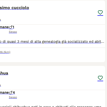
ssimo cucciolo
a
imane
1
Sesso
Cucciolo di quasi 3 mesi di alta genealogia già socializzato ed abituato alla traversina Con un eccellente carattere Già con microchip, vermifugo, 2 vaccinazioni al momento dentizione corretta 6x6 testicoli in sede pedigree ENCI DNA depositato
36.3km)
3
ahua
a
imane
4
Sesso