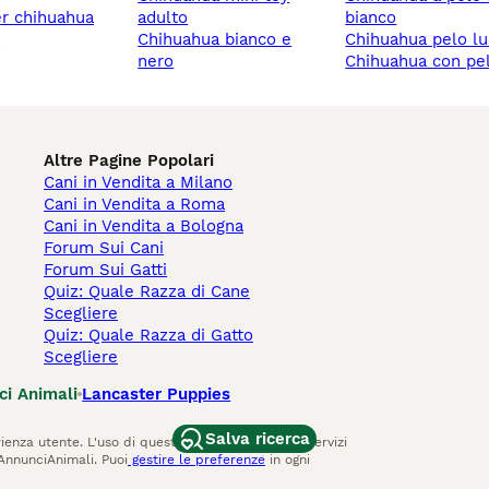
adulto
bianco
chihuahua bianco e
chihuahua pelo l
nero
chihuahua con pe
Altre Pagine Popolari
Cani in Vendita a Milano
Cani in Vendita a Roma
Cani in Vendita a Bologna
Forum Sui Cani
Forum Sui Gatti
Quiz: Quale Razza di Cane
Scegliere
Quiz: Quale Razza di Gatto
Scegliere
ci Animali
Lancaster Puppies
Salva ricerca
ienza utente. L'uso di questo sito Web e di altri servizi
AnnunciAnimali. Puoi
gestire le preferenze
in ogni