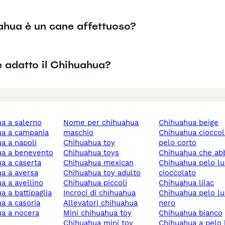
uahua è un cane affettuoso?
è adatto il Chihuahua?
ua a salerno
nome per chihuahua
chihuahua beige
ua a campania
maschio
chihuahua cioccolato
ua a napoli
chihuahua toy
pelo corto
ua a benevento
chihuahua toys
chihuahua che ab
ua a caserta
chihuahua mexican
chihuahua pelo lungo
ua a aversa
chihuahua toy adulto
cioccolato
ua a avellino
chihuahua piccoli
chihuahua lilac
ua a battipaglia
incroci di chihuahua
chihuahua pelo lungo
ua a casoria
allevatori chihuahua
nero
mini chihuahua toy
chihuahua bianco
chihuahua mini toy
chihuahua a pelo lungo