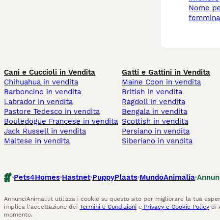
nome per chihuahua
femmina
Cani e Cuccioli in Vendita
Gatti e Gattini in Vendita
Chihuahua in vendita
Maine Coon in vendita
Barboncino in vendita
British in vendita
Labrador in vendita
Ragdoll in vendita
Pastore Tedesco in vendita
Bengala in vendita
Bouledogue Francese in vendita
Scottish in vendita
Jack Russell in vendita
Persiano in vendita
Maltese in vendita
Siberiano in vendita
Pets4Homes
Hastnet
PuppyPlaats
MundoAnimalia
Annun
AnnunciAnimali.it utilizza i cookie su questo sito per migliorare la tua esper
implica l'accettazione dei
Termini e Condizioni
e
Privacy e Cookie Policy
di 
momento.