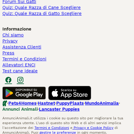
Forum Sui Gatti
Quiz: Quale Razza di Cane Scegliere
Quiz: Quale Razza di Gatto Scegliere
Informazione
Chi siamo
Privacy
Assistenza Clienti
Press
Termini e Condizioni
Allevatori ENCI
Test cane ideale
Pets4Homes
Hastnet
PuppyPlaats
MundoAnimalia
Annunci Animali
Lancaster Puppies
AnnunciAnimali.it utilizza i cookie su questo sito per migliorare la tua
esperienza utente. L'uso di questo sito Web e di altri servizi implica
l'accettazione dei
Termini e Condizioni
e
Privacy e Cookie Policy
di
AnnunciAnimali. Puoi
gestire le preferenze
in ogni momento.