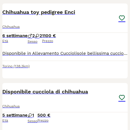
Chihuahua toy pedigree Enci
Chihuahua
6 settimane
2
2
1100 €
Età
Prezzo
Sesso
Disponibile in Allevamento Cucciolisole bellissima cucciola di chihuahua che si consegna DI PERSONA in tutta ITALIA da subito. La cucciola cucciola avrà doppia sverminazione, primo e secondo vaccino, libretto sanitario e visita veterinaria, microchip con relativo passaggio di proprietà, pedigree Enci e trattamento antiparassitario. Sarà abituata all'uso della traversina igienica e socializzata con altri cani e gatti. Cresce in famiglia giocando con bambini... Allevamento CUCCIOLISOLE anche whatapp
Torino
(138.3km)
1
Disponibile cucciola di chihuahua
Chihuahua
5 settimane
1
500 €
Età
Prezzo
Sesso