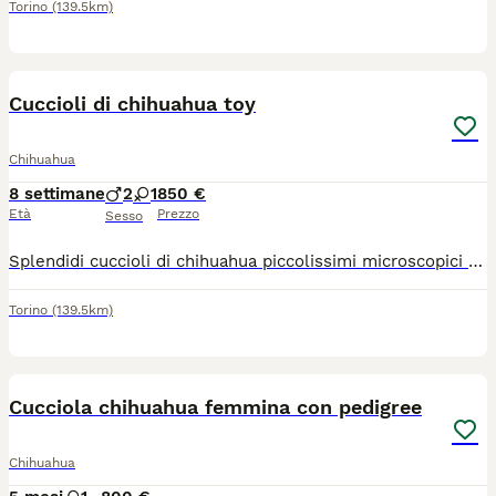
Torino
(139.5km)
21
Cuccioli di chihuahua toy
Chihuahua
8 settimane
2
1
850 €
Età
Prezzo
Sesso
Splendidi cuccioli di chihuahua piccolissimi microscopici rimarranno molto piccoli colorazioni particolari sembrano dipinti con un pennello rimarranno intorno al 1,2 kg genitori visibili entrambi di mia proprietà, stop cortissimo testa a mela linea messicana, il vero chihuahua, coccoloni cresciuti in casa abituati a sporcare sulla traversina, saranno pronti per essere accolti in una nuova famiglia con ciclo sverminazioni, vaccino, microchip, passaggio di proprietà libretto sanitario, visita veterinaria contatto telefonico 3791459776 grazie
Torino
(139.5km)
8
1
Cucciola chihuahua femmina con pedigree
Chihuahua