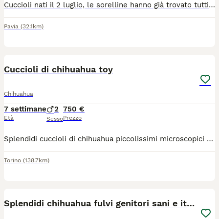
Cuccioli nati il 2 luglio, le sorelline hanno già trovato tutti una nuova famiglia, ed è rimasta solo questa dolcissima femminuccia in attesa di trovare la sua famiglia ​La piccola è prenotabile da subito e sarà pronta per venire con voi a partire dal 27 agosto. ​Per qualsiasi informazione, per ricevere altre foto contattatemi pure tramite WhatsApp al numero: 3385636194
Pavia
(32.1km)
7
Cuccioli di chihuahua toy
Chihuahua
7 settimane
2
750 €
Età
Prezzo
Sesso
Splendidi cuccioli di chihuahua piccolissimi microscopici rimarranno molto piccoli genitori visibili entrambi di mia proprietà sono nati il 22 giugno verranno consegnati al compimento dei 60gg con ciclo sverminazioni vaccino microchip passaggio di proprietà libretto sanitario contatto telefonico 379 1459776
Torino
(138.7km)
15
Splendidi chihuahua fulvi genitori sani e italiani