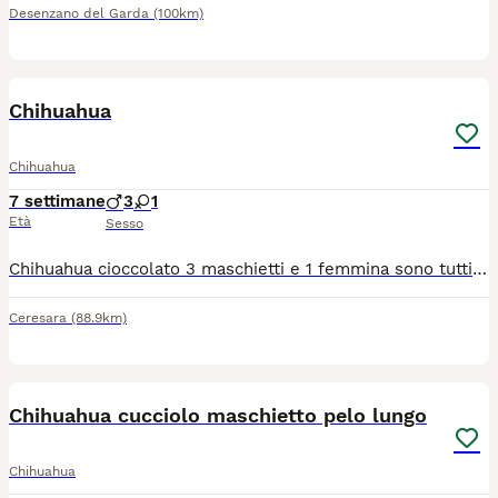
Desenzano del Garda
(100km)
8
Chihuahua
Chihuahua
7 settimane
3
1
Età
Sesso
Chihuahua cioccolato 3 maschietti e 1 femmina sono tutti pelo lungo . Avranno sverminazione microchip vaccinazione pedigree ENCI. Mamma colore isabella papà cioccolato tricolore entrambi con DNA depositato. Non sono in regalo .
Ceresara
(88.9km)
10
Chihuahua cucciolo maschietto pelo lungo
Chihuahua