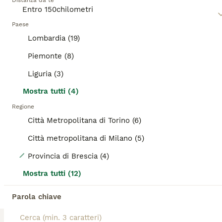
Ti abbiamo reindirizzato ai risultati di ricerca della
Distanza da te
molto divertente averne uno che gira per casa. Sono
stessa categoria.
estremamente coraggiosi e andranno avanti per la loro
strada qualunque cosa accada. Sono anche animali leali e
Paese
ANNUNCI IN EVIDENZA
affettuosi e non amano altro che trascorrere il maggior
Lombardia (19)
tempo possibile con i loro proprietari, il che significa che i
BOOST
chihuahua non possono stare da soli per lunghi periodi di
Piemonte (8)
tempo.
Liguria (3)
Leggi la
nostra pagina di consigli sul Chihuahua
per
Mostra tutti (4)
informazioni su questa razza di cane.
Regione
Città Metropolitana di Torino (6)
Città metropolitana di Milano (5)
5
Provincia di Brescia (4)
2 splendidi cuccioli disponibili subito
Mostra tutti (12)
Parola chiave
Chihuahua
13 settimane
2
Età