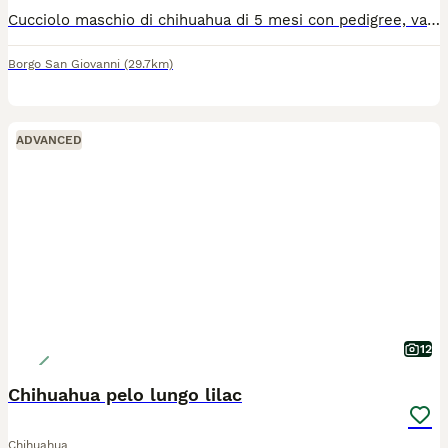
Cucciolo maschio di chihuahua di 5 mesi con pedigree, vaccini , microchip. Provincia di Lodi. Disponibile da subito, visibili anche i genitori.
Borgo San Giovanni
(29.7km)
ADVANCED
12
Chihuahua pelo lungo lilac
Chihuahua