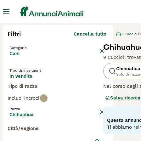
Filtri
Cancella tutto
Cuccioli
Chihuahua
Categorie
Cani
9 Cuccioli trovat
Chihuahua
Tipo di inserzione
Solo di razza
In vendita
Tipo di razza
Nel corso degli 
Messico, dove so
Salva ricerca
Includi incroci
essere più grand
pieni di energia
Razza
andranno avanti 
Chihuahua
maggior tempo po
Questo annunci
Ti abbiamo rein
Città/Regione
Leggi la
nostra p