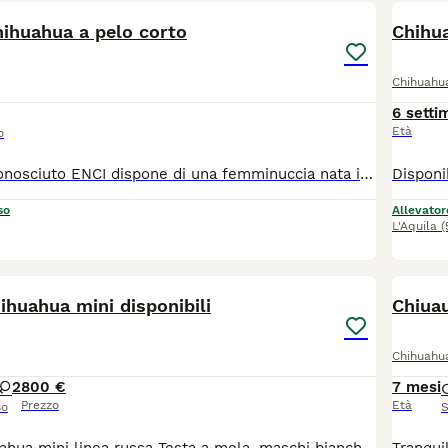
hihuahua a pelo corto
Chihu
Chihuahu
6 setti
Età
o
Allevamento riconosciuto ENCI dispone di una femminuccia nata il 17/05/2026, al momento pronto per essere prenotato avendo superato i 35 giorni di vita e avendo effettuato la visita veterinaria dove si valuta lo stato di salute dei cuccioli. Lascerà l’allevamento non prima degli 80 giorni di vita con tre vaccinazioni, microchip, tre sverminazioni ed esami feci certificate, certificato di buona salute e pedigree ENCI. I genitori sono visibili in allevamento e testati per le patologie di razza (lussazione della rotula e cardiopatie) con certificazione allegata. Tutti i nostri cuccioli vengono socializzati e educati al meglio per la loro vita futura. Per qualsiasi informazione siamo ben lieti di rispondere ad ogni domanda previo un contatto telefonico con presentazione.
so
Allevator
L'Aquila
(
2
2
hihuahua mini disponibili
Chiua
Chihuahu
2
800 €
7 mesi
Prezzo
Età
so
S