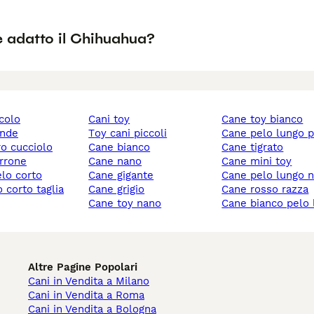
è adatto il Chihuahua?
ccolo
cani toy
cane toy bianco
ande
toy cani piccoli
cane pelo lungo 
ro cucciolo
cane bianco
cane tigrato
rrone
cane nano
cane mini toy
elo corto
cane gigante
cane pelo lungo 
cane grigio
cane rosso razza
cane toy nano
cane bianco pelo
Altre Pagine Popolari
Cani in Vendita a Milano
Cani in Vendita a Roma
Cani in Vendita a Bologna