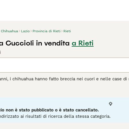
Chihuahua
Lazio
Provincia di Rieti
Rieti
 Cuccioli in vendita
a Rieti
i
anni, i chihuahua hanno fatto breccia nei cuori e nelle case di
no sempre stati molto apprezzati per la loro simpatia, intelli
i di quello che sono in realtà. Una cosa che un chihuahua non 
 e carattere, motivo per cui può essere molto divertente ave
per la loro strada qualunque cosa accada. Sono anche animali 
ssibile con i loro proprietari, il che significa che i chihuahu
o non è stato pubblicato o è stato cancellato.
dirizzato ai risultati di ricerca della stessa categoria.
agina di consigli sul Chihuahua
per informazioni su questa raz
3