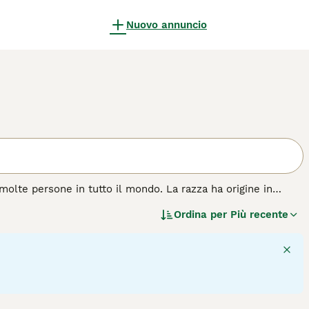
Nuovo annuncio
 molte persone in tutto il mondo. La razza ha origine in
genza, e il fatto che questi minuscoli animali pensano di
Ordina per
Più recente
è, è un cane da borsetta. Questi piccoli cani sono infatti
rne uno che gira per casa. Sono estremamente coraggiosi e
leali e affettuosi e non amano altro che trascorrere il
a non possono stare da soli per lunghi periodi di tempo.
za di cane.
7