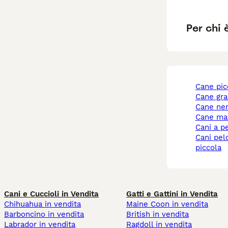
Per chi 
cane pi
cane gr
cane ne
cane ma
cani a p
cani pelo corto taglia
piccola
Cani e Cuccioli in Vendita
Gatti e Gattini in Vendita
Chihuahua in vendita
Maine Coon in vendita
Barboncino in vendita
British in vendita
Labrador in vendita
Ragdoll in vendita