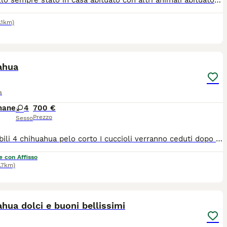
Tranquillo sempre stato in casa abituato con altri animali abituato a stare con i bambini alimentato con croccantini abituato a fare bisogni sul tappetino
.1km)
1
3
ahua
a
mane
4
700 €
Prezzo
Sesso
Disponibili 4 chihuahua pelo corto I cuccioli verranno ceduti dopo gli 80 90 giorni dalla nascita. Vaccini microchip e certificato medico veterinario di buona salute e kit cucciolo
e con Affisso
.7km)
40
1
hua dolci e buoni bellissimi