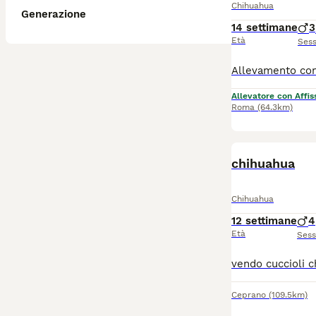
Chihuahua
Generazione
14 settimane
3
Età
Ses
Allevatore con Affis
Roma
(64.3km)
chihuahua
Chihuahua
12 settimane
4
Età
Ses
Ceprano
(109.5km)