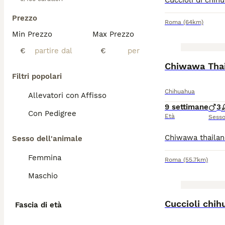
Prezzo
Roma
(64km)
Min Prezzo
Max Prezzo
€
€
Chiwawa Thai
Filtri popolari
Chihuahua
Allevatori con Affisso
9 settimane
3
Con Pedigree
Età
Sess
Sesso dell'animale
Femmina
Roma
(55.7km)
Maschio
Cuccioli chih
Fascia di età