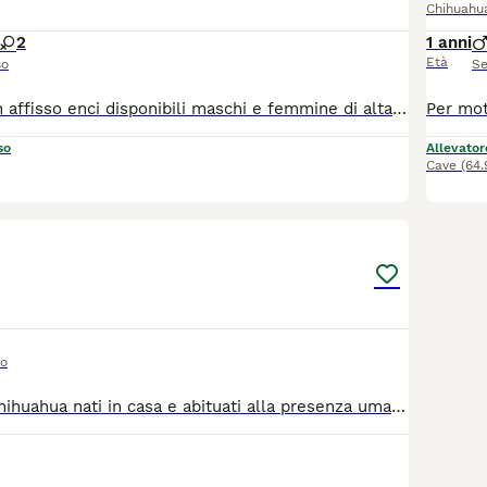
Chihuahu
2
1 anni
Età
so
Se
Allevamento con affisso enci disponibili maschi e femmine di alta genealogia, sani e corretti, socievoli pedigree importante
so
Allevator
Cave
(64
3
so
vendo cuccioli chihuahua nati in casa e abituati alla presenza umana. Sono molto giocherelloni e affettuosi. Per maggiori informazioni contattare al numero 3338294812