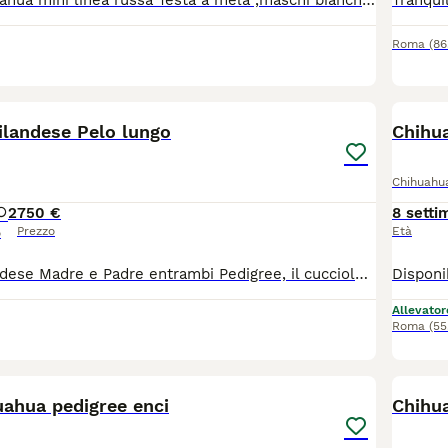
Cuccioli di chihuahua mini linea russa Testa a mela ,maschi bianchi e femmine lilac pelo lungo e uno bianco a pelo raso,saranno pronti a partire dal 6 luglio .Verranno ceduti sverminati e vaccinati .Mamma e papà carattere docile e non aggressivo, papà pelo lungo mamma pelo raso. Vorremmo per loro una famiglia che sappia gestire una taglia mini.
Roma
(86
9
landese Pelo lungo
Chihu
Chihuahu
2
750 €
8 setti
Prezzo
Età
o
Chiwawa thailandese Madre e Padre entrambi Pedigree, il cucciolo sarà ceduto con sverminazione e primo Vaccino. Disponibili da metà agosto, 3 maschi e 2 femmine. Prezzo leggermente trattabile. Visionabile anche con video chiamata. Inviare un messaggio su WhatsApp
Allevator
Roma
(55
7
uahua pedigree enci
Chihua