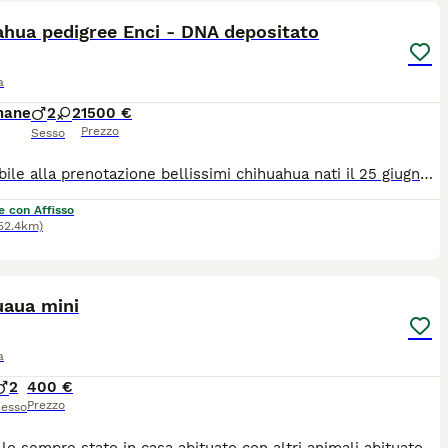
ahua pedigree Enci - DNA depositato
a
mane
2
2
1500 €
Prezzo
Sesso
Disponibile alla prenotazione bellissimi chihuahua nati il 25 giugno. Saranno disponibili da fine agosto. Si consegnano con primo vaccino, sverminazione, microchip, iscrizione anagrafe canina e pedigree Enci. Papà tricolore pelo lungo. Mamma tricolore pelo corto. Due femmine (una bianca e nera. Una bianca, nera e marrone con occhi chiari) e due maschietti (un cioccolato con occhi chiari e un tricolore nero). Tutti e 4 pelo lungo. No perditempo. Prezzo non trattabile. Genitori con dna depositato.
e con Affisso
52.4km)
2
uaua mini
a
2
400 €
Prezzo
esso