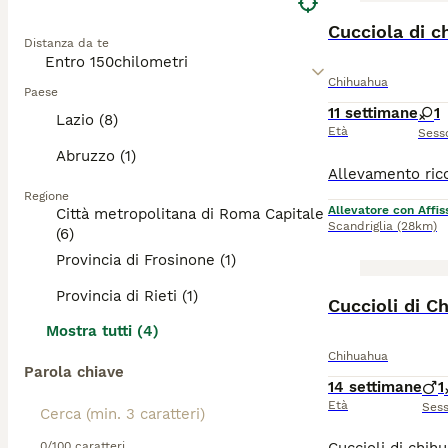
Cucciola di c
Distanza da te
Chihuahua
Paese
11 settimane
1
Lazio (8)
Età
Sess
Abruzzo (1)
Regione
Allevatore con Affis
Città metropolitana di Roma Capitale
Scandriglia
(28km)
(6)
Provincia di Frosinone (1)
Provincia di Rieti (1)
Cuccioli di C
Mostra tutti (4)
Chihuahua
Parola chiave
14 settimane
1
Età
Ses
0/100 caratteri