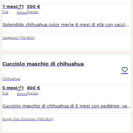
7 mesi
1
500 €
Età
Prezzo
Sesso
Splendido chihuahua color merle 6 mesi di età con vaccinazioni fatte maschio molto docile e affettuoso!
Gaggiano
(115.4km)
5
1
Cucciolo maschio di chihuahua
Chihuahua
5 mesi
1
800 €
Età
Prezzo
Sesso
Cucciolo maschio di chihuahua di 5 mesi con pedigree, vaccini , microchip. Provincia di Lodi. Disponibile da subito, visibili anche i genitori.
Borgo San Giovanni
(100.3km)