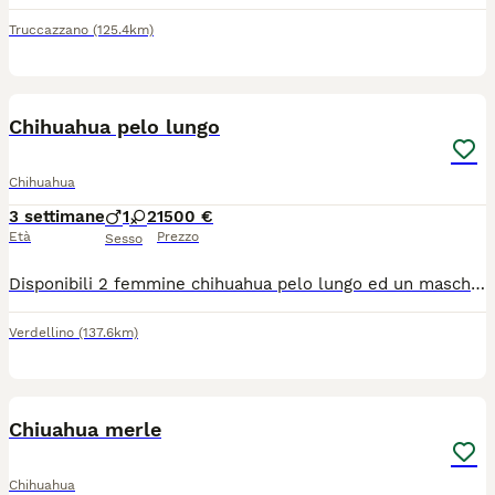
Truccazzano
(125.4km)
15
Chihuahua pelo lungo
Chihuahua
3 settimane
1
2
1500 €
Età
Prezzo
Sesso
Disponibili 2 femmine chihuahua pelo lungo ed un maschietto taglia mini verranno consegnati completi di ciclo vermifugo trattamento antiparassitario vaccino microchip certificato medico libretto sanitario iscrizione anagrafe canina passaggio di proprietà kit cucciolo pedigree enci genitori visibili entrambi solo persone responsabili
Verdellino
(137.6km)
7
Chiuahua merle
Chihuahua