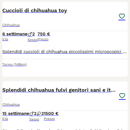
Cuccioli di chihuahua toy
Chihuahua
6 settimane
2
750 €
Età
Prezzo
Sesso
Splendidi cuccioli di chihuahua piccolissimi microscopici rimarranno molto piccoli genitori visibili entrambi di mia proprietà sono nati il 22 giugno verranno consegnati al compimento dei 60gg con ciclo sverminazioni vaccino microchip passaggio di proprietà libretto sanitario contatto telefonico 379 1459776
Torino
(148km)
15
Splendidi chihuahua fulvi genitori sani e italiani
Chihuahua
15 settimane
2
3
1500 €
Età
Prezzo
Sesso