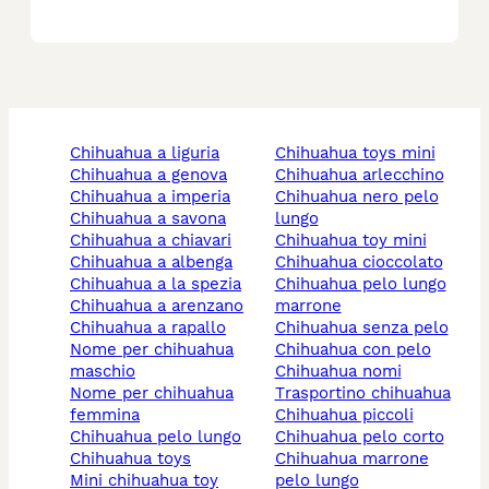
chihuahua a liguria
chihuahua toys mini
chihuahua a genova
chihuahua arlecchino
chihuahua a imperia
chihuahua nero pelo
chihuahua a savona
lungo
chihuahua a chiavari
chihuahua toy mini
chihuahua a albenga
chihuahua cioccolato
chihuahua a la spezia
chihuahua pelo lungo
chihuahua a arenzano
marrone
chihuahua a rapallo
chihuahua senza pelo
nome per chihuahua
chihuahua con pelo
maschio
chihuahua nomi
nome per chihuahua
trasportino chihuahua
femmina
chihuahua piccoli
chihuahua pelo lungo
chihuahua pelo corto
chihuahua toys
chihuahua marrone
mini chihuahua toy
pelo lungo