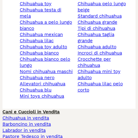
chihuahua toy
chihuahua pelo lungo
chihuahua testa di
beige
mela
standard chihuahua
chihuahua a pelo lungo
chihuahua grande
bianco
tipi di chihuahua
chihuahua mexican
chihuahua taglia
chihuahua lilac
grande
chihuahua toy adulto
chihuahua adulto
chihuahua bianco
incroci di chihuahua
chihuahua bianco pelo
crocchette per
lungo
chihuahua
nomi chihuahua maschi
chihuahua mini toy
chihuahua nero
adulto
allevatori chihuahua
chihuahua lilac pelo
chihuahua blu
corto
mini toys chihuahua
Cani e Cuccioli in Vendita
Chihuahua in vendita
Barboncino in vendita
Labrador in vendita
Pastore Tedesco in vendita