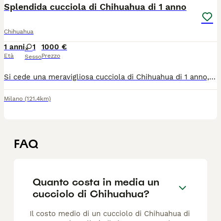
Splendida cucciola di Chihuahua di 1 anno
Chihuahua
1 anni
1
1000 €
Età
Prezzo
Sesso
Si cede una meravigliosa cucciola di Chihuahua di 1 anno, l'età ideale per chi desidera un cagnolino già autonomo ma ancora giovanissimo, vivace e pronto a legarsi profondamente a una nuova figura di riferimento. Questa piccola è un vero concentrato di dolcezza e simpatia: ha un carattere splendido, molto affettuoso e socievole, adora la compagnia e si adatta perfettamente alla vita in appartamento, rivelandosi la compagna di vita ideale. La cucciola è in ottima salute, regolarmente microchippata, vaccinata e completa di tutti i documenti sanitari in regola. Ci teniamo a specificare che, date le sue dimensioni particolarmente ridotte, non è assolutamente una cagnolina adatta alla riproduzione. Per questo motivo, non verrà presa in considerazione alcuna richiesta da parte di allevatori: la piccola non è una fattrice. La vendita è rivolta esclusivamente a famiglie amorevoli che desiderino accoglierla come un vero membro della casa e che siano pronte a prendersene cura con la massima responsabilità e il rispetto che merita. Per ulteriori informazioni, dettagli sul prezzo o per conoscerla di persona, potete contattarmi in privato.
Milano
(121.4km)
FAQ
Quanto costa in media un
cucciolo di Chihuahua?
Il costo medio di un cucciolo di Chihuahua di