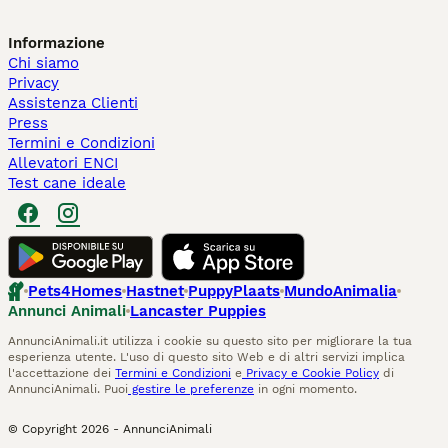
Informazione
Chi siamo
Privacy
Assistenza Clienti
Press
Termini e Condizioni
Allevatori ENCI
Test cane ideale
Pets4Homes
Hastnet
PuppyPlaats
MundoAnimalia
Annunci Animali
Lancaster Puppies
AnnunciAnimali.it utilizza i cookie su questo sito per migliorare la tua
esperienza utente. L'uso di questo sito Web e di altri servizi implica
l'accettazione dei
Termini e Condizioni
e
Privacy e Cookie Policy
di
AnnunciAnimali. Puoi
gestire le preferenze
in ogni momento.
© Copyright
2026
-
AnnunciAnimali