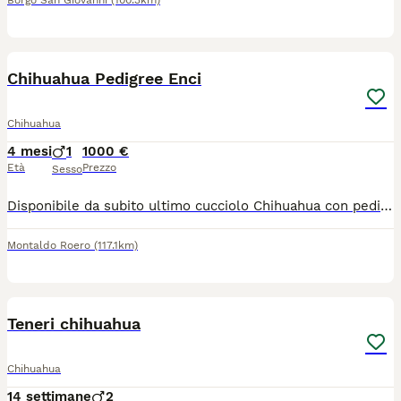
Borgo San Giovanni
(100.3km)
4
Chihuahua Pedigree Enci
Chihuahua
4 mesi
1
1000 €
Età
Prezzo
Sesso
Disponibile da subito ultimo cucciolo Chihuahua con pedigree ENCI cioccolato. Nato il 30/03 e pronto per andare nella nuova famiglia. É un maschietto pelo corto. I genitori sono di nostra proprietà con DNA depositato. Il cucciolo sarà ceduto con sverminazione, microchip, vaccino, pedigree ENCI e abituato alla traversina. É abituato al contatto con i bambini e vive in casa con altri animali. Per qualsiasi informazione contattare su whatsapp o chiamare orario cena. Ci troviamo a Sommariva Perno(CN).
Montaldo Roero
(117.1km)
4
Teneri chihuahua
Chihuahua
14 settimane
2