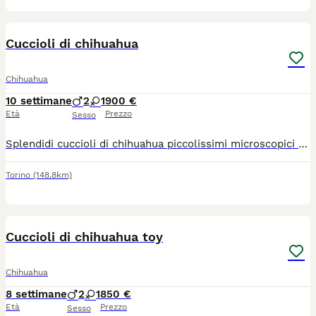
12
Cuccioli di chihuahua
Chihuahua
10 settimane
2
1
900 €
Età
Prezzo
Sesso
Splendidi cuccioli di chihuahua piccolissimi microscopici rimarranno molto piccoli intorno a 1,2 kg genitori visibili entrambi di mia proprietà papà figlio di campioni nazionali e internazionali molto belli dolci ed equilibrati adatti a tutti disponibili sia maschi che femmine si cedono con sverninazione, vaccino, microchip passaggio di proprietà libretto sanitario Visita veterinaria contatto telefonico 379 1459776 anche whatapp
Torino
(148.8km)
21
Cuccioli di chihuahua toy
Chihuahua
8 settimane
2
1
850 €
Età
Prezzo
Sesso