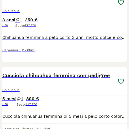
Chihuahua
3 anni
1
350 €
Età
Prezzo
Sesso
Chihuahua femmina a pelo corto 3 anni molto dolce e coccolosa munita di microchip e vaccini aggiornati
Capannori
(117.8km)
8
1
Cucciola chihuahua femmina con pedigree
Chihuahua
5 mesi
1
800 €
Età
Prezzo
Sesso
Cucciola chihuahua femmina di 5 mesi a pelo corto color bianco fulvo, con pedigree, microchip e vaccini. Genitori di mia proprietà e visibili in provincia di Lodi