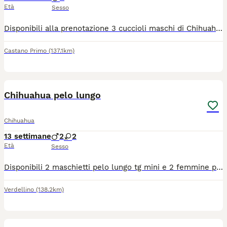
Età
Sesso
Disponibili alla prenotazione 3 cuccioli maschi di Chihuahua nati il 29/04/2026 da genitori di nostra proprietà, visibili. I cuccioli vengono cresciuti in ambiente familiare e saranno ceduti al compimento dei 70 giorni con: ? Pedigree ENCI ? Microchip ? Libretto sanitario ? Vaccinazioni eseguite ? Sverminazioni effettuate e annotate Colorazioni presenti in cucciolata: blue/lilac sable scuro con mascherina I cuccioli saranno visibili solo a persone realmente interessate e amanti della razza. Disponibili ulteriori foto e video in privato. Per informazioni contattare telefonicamente
Castano Primo
(137.1km)
7
1
Chihuahua pelo lungo
Chihuahua
13 settimane
2
2
Età
Sesso
Disponibili 2 maschietti pelo lungo tg mini e 2 femmine pelo lungo tg toy verranno consegnati completi di ciclo vermifugo trattamento antiparassitario vaccino microchip certificato medico libretto sanitario iscrizione anagrafe canina passaggio di proprietà kit cucciolo genitori visibili abituati alla traversa e ben socializzati solo persone responsabili siamo in provincia di Bergamo solo contatti telefonici 3491350788
Verdellino
(138.2km)
6