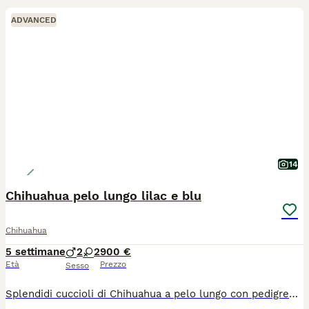
ADVANCED
14
Chihuahua pelo lungo lilac e blu
Chihuahua
5 settimane
2
2
900 €
Età
Prezzo
Sesso
Splendidi cuccioli di Chihuahua a pelo lungo con pedigree ENCI Disponibili splendidi cuccioli di Chihuahua a pelo lungo, nati il 26/06/2026, allevati con amore in ambiente familiare. Entrambi i genitori sono muniti di pedigree ENCI e i cuccioli saranno ceduti solo dopo il compimento dell’età prevista dalla normativa. Disponibili: * 🩵 Maschi: €900 * 🩷 Femmine: €1.200 I cuccioli saranno consegnati con: ✔ Microchip ✔ Prima vaccinazione ✔ Sverminazioni effettuate ✔ Libretto sanitario ✔ Pedigree ENCI richiesto I cuccioli cresceranno in ambiente familiare, saranno abituati al contatto con le persone e con i bambini, ricevendo fin da piccoli le migliori cure. Per maggiori informazioni, foto o per fissare una visita, contattatemi in privato. Solo persone realmente interessate e amanti della razza.