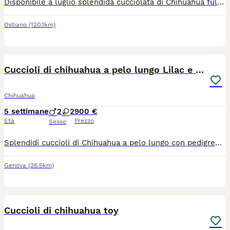
​Disponibile a luglio splendida cucciolata di Chihuahua fulvi (anche carbonati con macchie bianche). ​ 🏆 Genealogia e Salute La qualità dei nostri cuccioli parte dalle loro radici. Entrambi i genitori provengono da due dei più rinomati allevamenti italiani (documenti in foto) scelti per l'eccellenza delle loro linee di sangue e per l'attenzione alla salute e al carattere: Genitori visibili e di nostra proprietà. Carattere equilibrato, socievole e affettuoso. ❤️ La nostra Filosofia: Etica e Libertà Crediamo fermamente che un cane felice sia un cane che vive la casa. La nostra non è una produzione "in serie", ma un atto d'amore. Per informazioni, foto o per venire a conoscere i piccoli e i loro genitori, contattateci qui o sulla nostra pagina Fb (i chihuahua delle lanterne) o Ig (le_lanterne_) *Siamo a disposizione per qualsiasi consiglio pre e post-adozione.*
Ostiano
(120.1km)
14
Cuccioli di chihuahua a pelo lungo Lilac e Blu
Chihuahua
5 settimane
2
2
900 €
Età
Prezzo
Sesso
Splendidi cuccioli di Chihuahua a pelo lungo con pedigree ENCI Disponibili splendidi cuccioli di Chihuahua a pelo lungo, nati il 26/06/2026, allevati con amore in ambiente familiare. Entrambi i genitori sono muniti di pedigree ENCI e i cuccioli saranno ceduti solo dopo il compimento dell’età prevista dalla normativa. Disponibili: * 🩵 1 Maschi: €900 * 🩷 2 Femmine: €1.200 I cuccioli saranno consegnati con: ✔ Microchip ✔ Prima vaccinazione ✔ Sverminazioni effettuate ✔ Libretto sanitario ✔ Pedigree ENCI richiesto I cuccioli cresceranno in ambiente familiare, saranno abituati al contatto con le persone e con i bambini, ricevendo fin da piccoli le migliori cure. Per maggiori informazioni, foto o per fissare una visita, contattatemi in privato. Solo persone realmente interessate e amanti della razza.
Genova
(26.5km)
10
Cuccioli di chihuahua toy