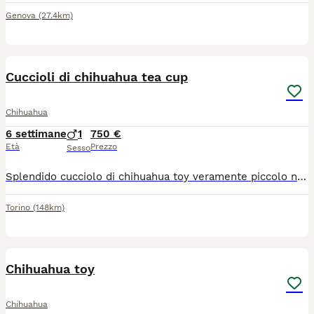
Genova
(27.4km)
9
1
Cuccioli di chihuahua tea cup
Chihuahua
6 settimane
1
750 €
Età
Prezzo
Sesso
Splendido cucciolo di chihuahua toy veramente piccolo nato il 22 giugno sarà consegnabile dal 17 agosto con ciclo sverminazioni, vaccino microchip passaggio di proprietà libretto sanitario, abituato alla traversina cresciuto in casa dolce e affettuoso ben socializzato testa a mela muso corto molto bello genitori visibili entrambi di mia proprietà per venire a vederlo contattatemi al 379 1459776
Torino
(148km)
11
Chihuahua toy
Chihuahua