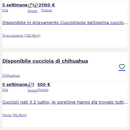
5 settimane
1
2
1100 €
Età
Prezzo
Sesso
Disponibile in Allevamento Cucciolisole bellissima cucciola di chihuahua sia femmina che maschio. La cucciola avrà doppia sverminazione, primo e secondo vaccino, libretto sanitario e visita veterinaria, microchip con relativo passaggio di proprietà e trattamento antiparassitario, PEDIGREE ENCI. Sarà abituata all'uso della traversina igienica e socializzata con altri cani e gatti. Cresce in famiglia giocando con bambini... Per info e video anche whatapp al 329 6954062
Truccazzano
(125.4km)
1
Disponibile cucciola di chihuahua
Chihuahua
5 settimane
1
500 €
Età
Prezzo
Sesso
Cuccioli nati il 2 luglio, le sorelline hanno già trovato tutti una nuova famiglia, ed è rimasta solo questa dolcissima femminuccia in attesa di trovare la sua famiglia ​La piccola è prenotabile da subito e sarà pronta per venire con voi a partire dal 27 agosto. ​Per qualsiasi informazione, per ricevere altre foto contattatemi pure tramite WhatsApp al numero: 3385636194
Pavia
(92.4km)
7