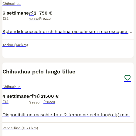
Chihuahua
6 settimane
2
750 €
Età
Prezzo
Sesso
Splendidi cuccioli di chihuahua piccolissimi microscopici rimarranno molto piccoli intorno a 1,2 kg genitori visibili entrambi di mia proprietà sono due maschietti verranno consegnati al compimento dei 60gg con ciclo sverminazioni vaccino microchip passaggio di proprietà libretto sanitario contatto telefonico 379 1459776
Torino
(148km)
4
Chihuahua pelo lungo lillac
Chihuahua
4 settimane
1
2
1500 €
Età
Prezzo
Sesso
Disponibili un maschietto e 2 femmine pelo lungo tg mini verranno consegnati completi di ciclo vermifugo trattamento antiparassitario vaccino microchip certificato medico libretto sanitario iscrizione anagrafe canina passaggio di proprietà kit cucciolo pedigree enci genitori visibili solo persone responsabili siamo in provincia di Bergamo solo contatti telefonici 3491350788
Verdellino
(137.6km)