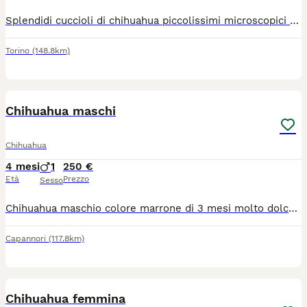
Splendidi cuccioli di chihuahua piccolissimi microscopici rimarranno molto piccoli colorazioni particolari sembrano dipinti con un pennello rimarranno intorno al 1,2 kg genitori visibili entrambi di mia proprietà, stop cortissimo testa a mela linea messicana, il vero chihuahua, coccoloni cresciuti in casa abituati a sporcare sulla traversina, saranno pronti per essere accolti in una nuova famiglia con ciclo sverminazioni, vaccino, microchip, passaggio di proprietà libretto sanitario, visita veterinaria contatto telefonico 3791459776 grazie
Torino
(148.8km)
3
Chihuahua maschi
Chihuahua
4 mesi
1
250 €
Età
Prezzo
Sesso
Chihuahua maschio colore marrone di 3 mesi molto dolce e coccoloso con microchip al momento della consegna
Capannori
(117.8km)
5
Chihuahua femmina