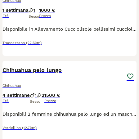
Chihuahua
1 settimana
1
1000 €
Età
Prezzo
Sesso
Disponibile in Allevamento Cucciolisole bellissimi cuccioli di chihuahua si vari colori che si consegnano DI PERSONA in tutta ITALIA dal 20 agosto in poi. I cuccioli avranno doppia sverminazione, primo e secondo vaccino, libretto sanitario e visita veterinaria, microchip con relativo passaggio di proprietà, pedigree Enci e trattamento antiparassitario. Saranno abituati all'uso della traversina igienica e socializzati con altri cani e gatti. Crescono in famiglia giocando con bambini... Allevamento CUCCIOLISOLE anche whatapp
Truccazzano
(22.6km)
15
Chihuahua pelo lungo
Chihuahua
4 settimane
1
2
1500 €
Età
Prezzo
Sesso
Disponibili 2 femmine chihuahua pelo lungo ed un maschietto taglia mini verranno consegnati completi di ciclo vermifugo trattamento antiparassitario vaccino microchip certificato medico libretto sanitario iscrizione anagrafe canina passaggio di proprietà kit cucciolo pedigree enci genitori visibili entrambi solo persone responsabili
Verdellino
(12.7km)