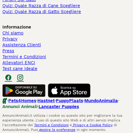
Quiz: Quale Razza di Cane Scegliere
Quiz: Quale Razza di Gatto Scegliere
Informazione
Chi siamo
Privacy
Assistenza Clienti
Press
Termini e Condizioni
Allevatori ENCI
Test cane ideale
Pets4Homes
Hastnet
PuppyPlaats
MundoAnimalia
Annunci Animali
Lancaster Puppies
AnnunciAnimali.it utilizza i cookie su questo sito per migliorare la tua
esperienza utente. L'uso di questo sito Web e di altri servizi implica
l'accettazione dei
Termini e Condizioni
e
Privacy e Cookie Policy
di
AnnunciAnimali. Puoi
gestire le preferenze
in ogni momento.