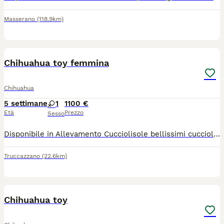
Masserano
(118.9km)
15
1
Chihuahua toy femmina
Chihuahua
5 settimane
1
1100 €
Età
Prezzo
Sesso
Disponibile in Allevamento Cucciolisole bellissimi cuccioli di chihuahua si vari colori che si consegnano DI PERSONA in tutta ITALIA dal 20 agosto in poi. I cuccioli avranno doppia sverminazione, primo e secondo vaccino, libretto sanitario e visita veterinaria, microchip con relativo passaggio di proprietà, pedigree Enci e trattamento antiparassitario. Saranno abituati all'uso della traversina igienica e socializzati con altri cani e gatti. Crescono in famiglia giocando con bambini... Allevamento CUCCIOLISOLE anche whatapp
Truccazzano
(22.6km)
21
Chihuahua toy