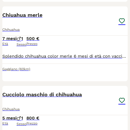
7
Chiuahua merle
Chihuahua
7 mesi
1
500 €
Età
Prezzo
Sesso
Splendido chihuahua color merle 6 mesi di età con vaccinazioni fatte maschio molto docile e affettuoso!
Gaggiano
(60km)
5
1
Cucciolo maschio di chihuahua
Chihuahua
5 mesi
1
800 €
Età
Prezzo
Sesso