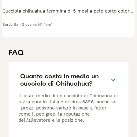
Cucciola chihuahua femmina di 5 mesi a pelo corto color bianco fulvo, con pedigree, microchip e vaccini. Genitori di mia proprietà e visibili in provincia di Lodi
Borgo San Giovanni
(41.4km)
FAQ
Quanto costa in media un
cucciolo di Chihuahua?
Il costo medio di un cucciolo di Chihuahua di
razza pura in Italia è di circa 689€ ,anche se
i prezzi possono variare in base a fattori
come il pedigree, la reputazione
dell'allevatore e la posizione.