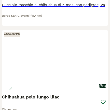
Cucciolo maschio di chihuahua di 5 mesi con pedigree, vaccini , microchip. Provincia di Lodi. Disponibile da subito, visibili anche i genitori.
Borgo San Giovanni
(41.4km)
ADVANCED
12
Chihuahua pelo lungo lilac
Chihuahua