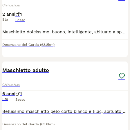
Chihuahua
2 anni
1
Età
Sesso
Maschietto dolcissimo, buono, intelligente, abituato a sporcare in giardino, solo da compagnia, ha microchip, libretto sanitario completo di vaccini e trattamento antiparassitario. Per informazioni contattatemi al 3398754098 Non è in regalo
Desenzano del Garda
(63.8km)
5
Maschietto adulto
Chihuahua
6 anni
1
Età
Sesso
Bellissimo maschietto pelo corto bianco e lilac, abituato a sporcare in giardino, dolcissimo, solo da compagnia, no altri maschi, per informazioni solo telefoniche, 3398754098. Non è in regalo
Desenzano del Garda
(63.8km)