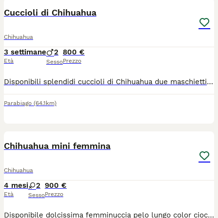
Cuccioli di Chihuahua
Chihuahua
3 settimane
2
800 €
Età
Prezzo
Sesso
Disponibili splendidi cuccioli di Chihuahua due maschietti, genitori visibili in quanto di nostra proprietà, verranno ceduti con microchip, visita veterinaria e primo vaccino. Disponibili dal 14 /09
Parabiago
(64.1km)
4
Chihuahua mini femmina
Chihuahua
4 mesi
2
900 €
Età
Prezzo
Sesso
Disponibile dolcissima femminuccia pelo lungo color cioccolato. La piccola ha un carattere straordinario, è un vero gioiellino un regalo x l’anima e la mente , con lei non ci può annoiare. Ama la compagnia sua dei suoi simili che umani. Solo persone serie e amati dei animali. No allevatori. Solo famiglie. Consegnamo personalmente in tutta Italia.