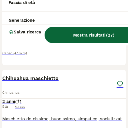
Fascia di età
Chihuahua
Generazione
10 settimane
1
1
850 €
Età
Prezzo
Sesso
Salva ricerca
Mostra risultati
(
27
)
Disponibili da subito cuccioli di chihuahua un maschio e una femmina nati il 30 maggio i piccoli sono molto dolci e affettuosi nati da genitori di mia proprietà per altre info contattatemi
Canzo
(47.6km)
13
Chihuahua maschietto
Chihuahua
2 anni
1
Età
Sesso
Maschietto dolcissimo, buonissimo, simpatico, socializzato con altri cani, abituato a sporcare in giardino, solo da compagnia, ha libretto sanitario completo di vaccini, microchip e trattamento antiparassitario. Pedigree Enci. Per informazioni contattatemi al 3398754098