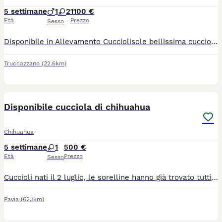
5 settimane
1
2
1100 €
Età
Prezzo
Sesso
Disponibile in Allevamento Cucciolisole bellissima cucciola di chihuahua sia femmina che maschio. La cucciola avrà doppia sverminazione, primo e secondo vaccino, libretto sanitario e visita veterinaria, microchip con relativo passaggio di proprietà e trattamento antiparassitario, PEDIGREE ENCI. Sarà abituata all'uso della traversina igienica e socializzata con altri cani e gatti. Cresce in famiglia giocando con bambini... Per info e video anche whatapp al 329 6954062
Truccazzano
(22.6km)
1
Disponibile cucciola di chihuahua
Chihuahua
5 settimane
1
500 €
Età
Prezzo
Sesso
Cuccioli nati il 2 luglio, le sorelline hanno già trovato tutti una nuova famiglia, ed è rimasta solo questa dolcissima femminuccia in attesa di trovare la sua famiglia ​La piccola è prenotabile da subito e sarà pronta per venire con voi a partire dal 27 agosto. ​Per qualsiasi informazione, per ricevere altre foto contattatemi pure tramite WhatsApp al numero: 3385636194
Pavia
(62.1km)
15