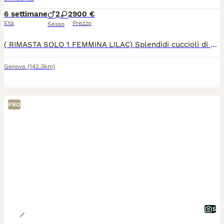
6 settimane
2
2
900 €
Età
Prezzo
Sesso
( RIMASTA SOLO 1 FEMMINA LILAC) Splendidi cuccioli di Chihuahua a pelo lungo con pedigree ENCI Disponibili splendidi cuccioli di Chihuahua a pelo lungo, nati il 26/06/2026, allevati con amore in ambiente familiare. Entrambi i genitori sono muniti di pedigree ENCI e i cuccioli saranno ceduti solo dopo il compimento dell’età prevista dalla normativa. Disponibili: * 🩵 Maschi: €900 * 🩷 Femmine: €1.200 I cuccioli saranno consegnati con: ✔ Microchip ✔ Prima vaccinazione ✔ Sverminazioni effettuate ✔ Libretto sanitario ✔ Pedigree ENCI richiesto I cuccioli cresceranno in ambiente familiare, saranno abituati al contatto con le persone e con i bambini, ricevendo fin da piccoli le migliori cure. Per maggiori informazioni, foto o per fissare una visita, contattatemi in privato. Solo persone realmente interessate e amanti della razza.
Genova
(142.3km)
PRO
5