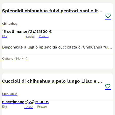
Splendidi chihuahua fulvi genitori sani e italiani
Chihuahua
15 settimane
2
3
1500 €
Età
Prezzo
Sesso
​Disponibile a luglio splendida cucciolata di Chihuahua fulvi (anche carbonati con macchie bianche). ​ 🏆 Genealogia e Salute La qualità dei nostri cuccioli parte dalle loro radici. Entrambi i genitori provengono da due dei più rinomati allevamenti italiani (documenti in foto) scelti per l'eccellenza delle loro linee di sangue e per l'attenzione alla salute e al carattere: Genitori visibili e di nostra proprietà. Carattere equilibrato, socievole e affettuoso. ❤️ La nostra Filosofia: Etica e Libertà Crediamo fermamente che un cane felice sia un cane che vive la casa. La nostra non è una produzione "in serie", ma un atto d'amore. Per informazioni, foto o per venire a conoscere i piccoli e i loro genitori, contattateci qui o sulla nostra pagina Fb (i chihuahua delle lanterne) o Ig (le_lanterne_) *Siamo a disposizione per qualsiasi consiglio pre e post-adozione.*
Ostiano
(54.4km)
14
Cuccioli di chihuahua a pelo lungo Lilac e Blu
Chihuahua
6 settimane
2
2
900 €
Età
Prezzo
Sesso