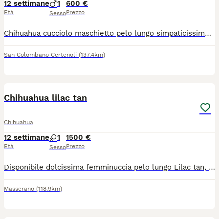
12 settimane
1
600 €
Età
Prezzo
Sesso
Chihuahua cucciolo maschietto pelo lungo simpaticissimo dolce giocherellone, età 80 giorni taglia piccola, sverminato visitato dal veterinario microchip già inserito no vaccino eventuale spesa a parte richiesta euro 600 solo persone seriamente interessate no perditempo no collezionisti di foto queste sono di oggi visibile levante ligure
San Colombano Certenoli
(137.4km)
4
Chihuahua lilac tan
Chihuahua
12 settimane
1
1500 €
Età
Prezzo
Sesso
Disponibile dolcissima femminuccia pelo lungo Lilac tan, colore molto amato e ricercato. La piccola cresce in ambiente familiare amorevole a contatto con bambini e altri animali. Ben socializzata. Se interessati per tutte le info in privato.
Masserano
(118.9km)
9