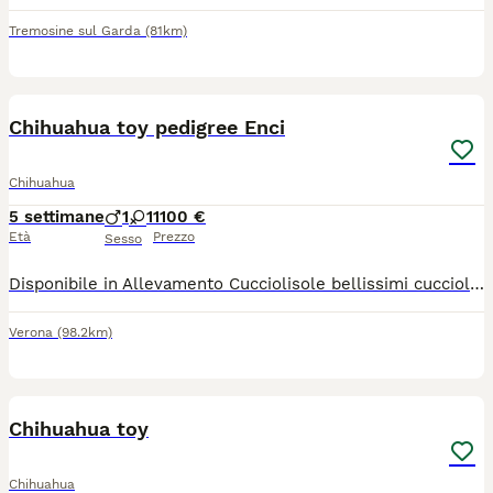
Tremosine sul Garda
(81km)
13
Chihuahua toy pedigree Enci
Chihuahua
5 settimane
1
1
1100 €
Età
Prezzo
Sesso
Disponibile in Allevamento Cucciolisole bellissimi cuccioli di chihuahua si vari colori che si consegnano DI PERSONA in tutta ITALIA dal 20 agosto in poi. I cuccioli avranno doppia sverminazione, primo e secondo vaccino, libretto sanitario e visita veterinaria, microchip con relativo passaggio di proprietà, pedigree Enci e trattamento antiparassitario. Saranno abituati all'uso della traversina igienica e socializzati con altri cani e gatti. Crescono in famiglia giocando con bambini... Allevamento CUCCIOLISOLE anche whatapp
Verona
(98.2km)
11
Chihuahua toy
Chihuahua