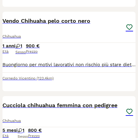
2
Vendo Chihuaha pelo corto nero
Chihuahua
1 anni
1
900 €
Età
Prezzo
Sesso
Buongiorno per motivi lavorativi non rischio più stare dietro al mio Chihuaha. A malincuore scelgo di venderla. È una femmina di quasi un anno color nero a pelo corto.
Cornedo Vicentino
(123.4km)
8
1
Cucciola chihuahua femmina con pedigree
Chihuahua
5 mesi
1
800 €
Età
Prezzo
Sesso