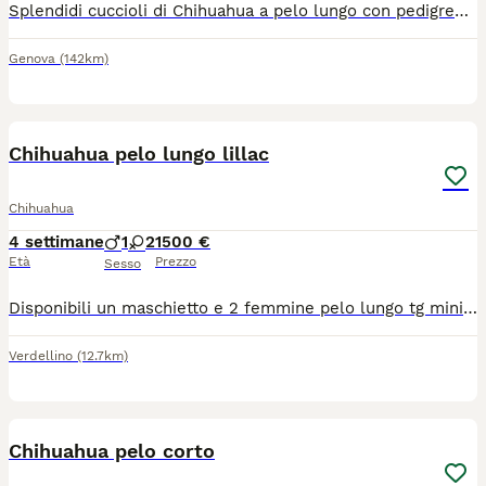
Splendidi cuccioli di Chihuahua a pelo lungo con pedigree ENCI Disponibili splendidi cuccioli di Chihuahua a pelo lungo, nati il 26/06/2026, allevati con amore in ambiente familiare. Entrambi i genitori sono muniti di pedigree ENCI e i cuccioli saranno ceduti solo dopo il compimento dell’età prevista dalla normativa. Disponibili: * 🩵 1 Maschi: €900 * 🩷 2 Femmine: €1.200 I cuccioli saranno consegnati con: ✔ Microchip ✔ Prima vaccinazione ✔ Sverminazioni effettuate ✔ Libretto sanitario ✔ Pedigree ENCI richiesto I cuccioli cresceranno in ambiente familiare, saranno abituati al contatto con le persone e con i bambini, ricevendo fin da piccoli le migliori cure. Per maggiori informazioni, foto o per fissare una visita, contattatemi in privato. Solo persone realmente interessate e amanti della razza.
Genova
(142km)
4
Chihuahua pelo lungo lillac
Chihuahua
4 settimane
1
2
1500 €
Età
Prezzo
Sesso
Disponibili un maschietto e 2 femmine pelo lungo tg mini verranno consegnati completi di ciclo vermifugo trattamento antiparassitario vaccino microchip certificato medico libretto sanitario iscrizione anagrafe canina passaggio di proprietà kit cucciolo pedigree enci genitori visibili solo persone responsabili siamo in provincia di Bergamo solo contatti telefonici 3491350788
Verdellino
(12.7km)
9
Chihuahua pelo corto