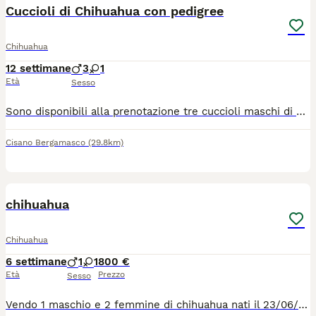
Cuccioli di Chihuahua con pedigree
Chihuahua
12 settimane
3
1
Età
Sesso
Sono disponibili alla prenotazione tre cuccioli maschi di Chihuahua nati il 15 maggio 2026. Verranno affidati alla famiglia dai 75 giorni in poi. Tutti avranno pedigree ENCI, iscrizione Anagrafe Canina, certificato veterinario di buona salute, microchip, vaccinazioni, sverminazioni, libretto sanitario e kit cucciolo "benvenuto a casa". I genitori sono testati per cuore, occhi e rotule, inoltre hanno entrambi test DNA esente per atrofia progressiva della retina, malattia ereditaria. Di tutti i certificati si rilascia copia. I cuccioli stanno crescendo in casa, a stretto contatto con la nostra famiglia e con le altre compagne della stessa razza ma anche diversa. Il nostro obiettivo è poter affidare a famiglie attente e amorevoli, cuccioli sani, equilibrati, ben socializzati e coccoloni. Svolgiamo pratica per il passaggio di proprietà, seguiamo l'inserimento in famiglia e diamo la nostra disponibilità anche in futuro. Per maggiori informazioni telefonare al 340/0574526.
Cisano Bergamasco
(29.8km)
5
chihuahua
Chihuahua
6 settimane
1
1
800 €
Età
Prezzo
Sesso
Vendo 1 maschio e 2 femmine di chihuahua nati il 23/06/2026 i cuccioli sono cresciuti in casa in ambiente familiare e verranno ceduti con vaccinazione, sverminazione e microcip, la mamma è quella marrone e pesa 2 LG il papà è quello bianco e pesa 2.5 kg