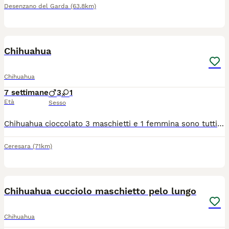
Desenzano del Garda
(63.8km)
8
Chihuahua
Chihuahua
7 settimane
3
1
Età
Sesso
Chihuahua cioccolato 3 maschietti e 1 femmina sono tutti pelo lungo . Avranno sverminazione microchip vaccinazione pedigree ENCI. Mamma colore isabella papà cioccolato tricolore entrambi con DNA depositato. Non sono in regalo .
Ceresara
(71km)
10
Chihuahua cucciolo maschietto pelo lungo
Chihuahua