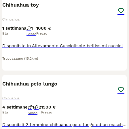
Chihuahua toy
Chihuahua
1 settimana
1
1000 €
Età
Prezzo
Sesso
Disponibile in Allevamento Cucciolisole bellissimi cuccioli di chihuahua si vari colori che si consegnano DI PERSONA in tutta ITALIA dal 20 agosto in poi. I cuccioli avranno doppia sverminazione, primo e secondo vaccino, libretto sanitario e visita veterinaria, microchip con relativo passaggio di proprietà, pedigree Enci e trattamento antiparassitario. Saranno abituati all'uso della traversina igienica e socializzati con altri cani e gatti. Crescono in famiglia giocando con bambini... Allevamento CUCCIOLISOLE anche whatapp
Truccazzano
(15.2km)
15
Chihuahua pelo lungo
Chihuahua
4 settimane
1
2
1500 €
Età
Prezzo
Sesso
Disponibili 2 femmine chihuahua pelo lungo ed un maschietto taglia mini verranno consegnati completi di ciclo vermifugo trattamento antiparassitario vaccino microchip certificato medico libretto sanitario iscrizione anagrafe canina passaggio di proprietà kit cucciolo pedigree enci genitori visibili entrambi solo persone responsabili