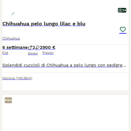
14
Chihuahua pelo lungo lilac e blu
Chihuahua
6 settimane
2
2
900 €
Età
Prezzo
Sesso
Splendidi cuccioli di Chihuahua a pelo lungo con pedigree ENCI Disponibili splendidi cuccioli di Chihuahua a pelo lungo, nati il 26/06/2026, allevati con amore in ambiente familiare. Entrambi i genitori sono muniti di pedigree ENCI e i cuccioli saranno ceduti solo dopo il compimento dell’età prevista dalla normativa. Disponibili: * 🩵 Maschi: €900 * 🩷 Femmine: €1.200 I cuccioli saranno consegnati con: ✔ Microchip ✔ Prima vaccinazione ✔ Sverminazioni effettuate ✔ Libretto sanitario ✔ Pedigree ENCI richiesto I cuccioli cresceranno in ambiente familiare, saranno abituati al contatto con le persone e con i bambini, ricevendo fin da piccoli le migliori cure. Per maggiori informazioni, foto o per fissare una visita, contattatemi in privato. Solo persone realmente interessate e amanti della razza.
Genova
(140.9km)
PRO