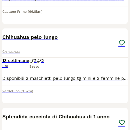
Castano Primo
(66.8km)
7
1
Chihuahua pelo lungo
Chihuahua
13 settimane
2
2
Età
Sesso
Disponibili 2 maschietti pelo lungo tg mini e 2 femmine pelo lungo tg toy verranno consegnati completi di ciclo vermifugo trattamento antiparassitario vaccino microchip certificato medico libretto sanitario iscrizione anagrafe canina passaggio di proprietà kit cucciolo genitori visibili abituati alla traversa e ben socializzati solo persone responsabili siamo in provincia di Bergamo solo contatti telefonici 3491350788
Verdellino
(0.5km)
6
Splendida cucciola di Chihuahua di 1 anno