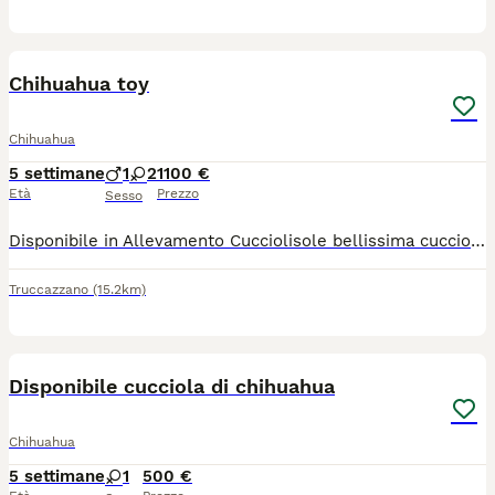
11
Chihuahua toy
Chihuahua
5 settimane
1
2
1100 €
Età
Prezzo
Sesso
Disponibile in Allevamento Cucciolisole bellissima cucciola di chihuahua sia femmina che maschio. La cucciola avrà doppia sverminazione, primo e secondo vaccino, libretto sanitario e visita veterinaria, microchip con relativo passaggio di proprietà e trattamento antiparassitario, PEDIGREE ENCI. Sarà abituata all'uso della traversina igienica e socializzata con altri cani e gatti. Cresce in famiglia giocando con bambini... Per info e video anche whatapp al 329 6954062
Truccazzano
(15.2km)
1
Disponibile cucciola di chihuahua
Chihuahua
5 settimane
1
500 €