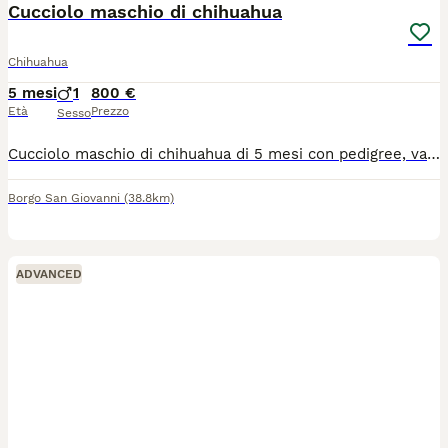
Cucciolo maschio di chihuahua
Chihuahua
5 mesi
1
800 €
Età
Prezzo
Sesso
Cucciolo maschio di chihuahua di 5 mesi con pedigree, vaccini , microchip. Provincia di Lodi. Disponibile da subito, visibili anche i genitori.
Borgo San Giovanni
(38.8km)
ADVANCED