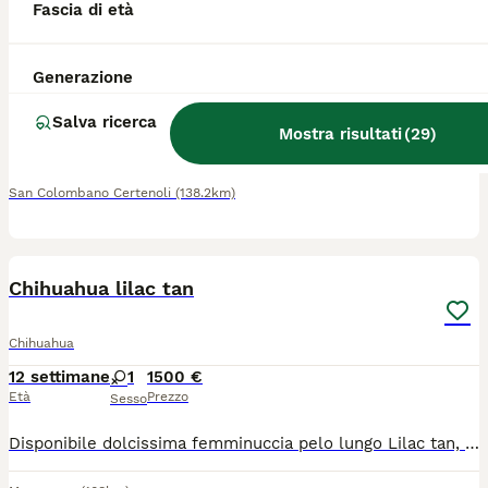
Fascia di età
Chihuahua
Generazione
12 settimane
1
600 €
Età
Prezzo
Sesso
Salva ricerca
Mostra risultati
(
29
)
Chihuahua cucciolo maschietto pelo lungo simpaticissimo dolce giocherellone, età 80 giorni taglia piccola, sverminato visitato dal veterinario microchip già inserito no vaccino eventuale spesa a parte richiesta euro 600 solo persone seriamente interessate no perditempo no collezionisti di foto queste sono di oggi visibile levante ligure
San Colombano Certenoli
(138.2km)
4
Chihuahua lilac tan
Chihuahua
12 settimane
1
1500 €
Età
Prezzo
Sesso
Disponibile dolcissima femminuccia pelo lungo Lilac tan, colore molto amato e ricercato. La piccola cresce in ambiente familiare amorevole a contatto con bambini e altri animali. Ben socializzata. Se interessati per tutte le info in privato.