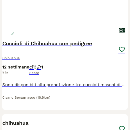
5
Cuccioli di Chihuahua con pedigree
Chihuahua
12 settimane
3
1
Età
Sesso
Sono disponibili alla prenotazione tre cuccioli maschi di Chihuahua nati il 15 maggio 2026. Verranno affidati alla famiglia dai 75 giorni in poi. Tutti avranno pedigree ENCI, iscrizione Anagrafe Canina, certificato veterinario di buona salute, microchip, vaccinazioni, sverminazioni, libretto sanitario e kit cucciolo "benvenuto a casa". I genitori sono testati per cuore, occhi e rotule, inoltre hanno entrambi test DNA esente per atrofia progressiva della retina, malattia ereditaria. Di tutti i certificati si rilascia copia. I cuccioli stanno crescendo in casa, a stretto contatto con la nostra famiglia e con le altre compagne della stessa razza ma anche diversa. Il nostro obiettivo è poter affidare a famiglie attente e amorevoli, cuccioli sani, equilibrati, ben socializzati e coccoloni. Svolgiamo pratica per il passaggio di proprietà, seguiamo l'inserimento in famiglia e diamo la nostra disponibilità anche in futuro. Per maggiori informazioni telefonare al 340/0574526.
Cisano Bergamasco
(19.9km)
5
chihuahua