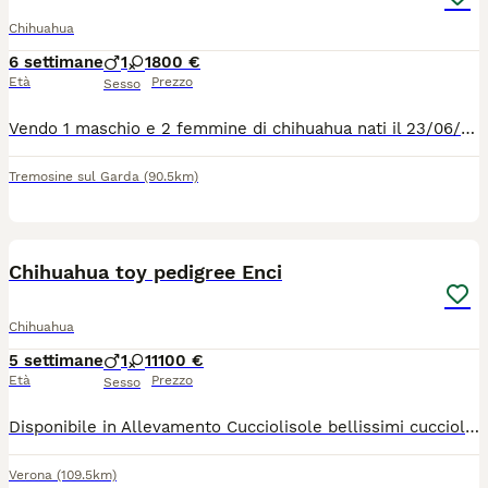
Chihuahua
6 settimane
1
1
800 €
Età
Prezzo
Sesso
Vendo 1 maschio e 2 femmine di chihuahua nati il 23/06/2026 i cuccioli sono cresciuti in casa in ambiente familiare e verranno ceduti con vaccinazione, sverminazione e microcip, la mamma è quella marrone e pesa 2 LG il papà è quello bianco e pesa 2.5 kg
Tremosine sul Garda
(90.5km)
13
Chihuahua toy pedigree Enci
Chihuahua
5 settimane
1
1
1100 €
Età
Prezzo
Sesso
Disponibile in Allevamento Cucciolisole bellissimi cuccioli di chihuahua si vari colori che si consegnano DI PERSONA in tutta ITALIA dal 20 agosto in poi. I cuccioli avranno doppia sverminazione, primo e secondo vaccino, libretto sanitario e visita veterinaria, microchip con relativo passaggio di proprietà, pedigree Enci e trattamento antiparassitario. Saranno abituati all'uso della traversina igienica e socializzati con altri cani e gatti. Crescono in famiglia giocando con bambini... Allevamento CUCCIOLISOLE anche whatapp
Verona
(109.5km)