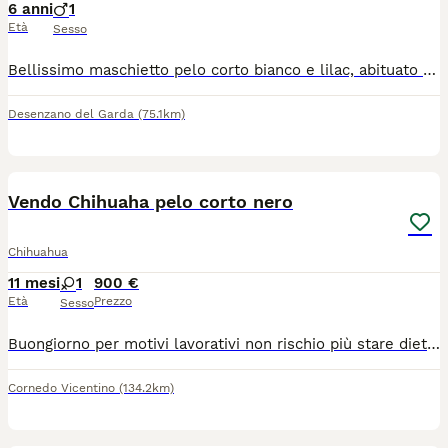
6 anni
1
Età
Sesso
Bellissimo maschietto pelo corto bianco e lilac, abituato a sporcare in giardino, dolcissimo, solo da compagnia, no altri maschi, per informazioni solo telefoniche, 3398754098. Non è in regalo
Desenzano del Garda
(75.1km)
2
Vendo Chihuaha pelo corto nero
Chihuahua
11 mesi
1
900 €
Età
Prezzo
Sesso
Buongiorno per motivi lavorativi non rischio più stare dietro al mio Chihuaha. A malincuore scelgo di venderla. È una femmina di quasi un anno color nero a pelo corto.
Cornedo Vicentino
(134.2km)
8
1