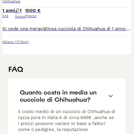
Chihuahua
1 anni
1
1000 €
Età
Prezzo
Sesso
Si cede una meravigliosa cucciola di Chihuahua di 1 anno, l'età ideale per chi desidera un cagnolino già autonomo ma ancora giovanissimo, vivace e pronto a legarsi profondamente a una nuova figura di riferimento. Questa piccola è un vero concentrato di dolcezza e simpatia: ha un carattere splendido, molto affettuoso e socievole, adora la compagnia e si adatta perfettamente alla vita in appartamento, rivelandosi la compagna di vita ideale. La cucciola è in ottima salute, regolarmente microchippata, vaccinata e completa di tutti i documenti sanitari in regola. Ci teniamo a specificare che, date le sue dimensioni particolarmente ridotte, non è assolutamente una cagnolina adatta alla riproduzione. Per questo motivo, non verrà presa in considerazione alcuna richiesta da parte di allevatori: la piccola non è una fattrice. La vendita è rivolta esclusivamente a famiglie amorevoli che desiderino accoglierla come un vero membro della casa e che siano pronte a prendersene cura con la massima responsabilità e il rispetto che merita. Per ulteriori informazioni, dettagli sul prezzo o per conoscerla di persona, potete contattarmi in privato.
Milano
(37.1km)
FAQ
Quanto costa in media un
cucciolo di Chihuahua?
Il costo medio di un cucciolo di Chihuahua di
razza pura in Italia è di circa 689€ ,anche se
i prezzi possono variare in base a fattori
come il pedigree, la reputazione