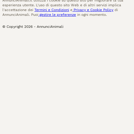
AnnunciAnimali.it utilizza i cookie su questo sito per migliorare la tua
esperienza utente. L'uso di questo sito Web e di altri servizi implica
l'accettazione dei
Termini e Condizioni
e
Privacy e Cookie Policy
di
AnnunciAnimali. Puoi
gestire le preferenze
in ogni momento.
© Copyright
2026
-
AnnunciAnimali