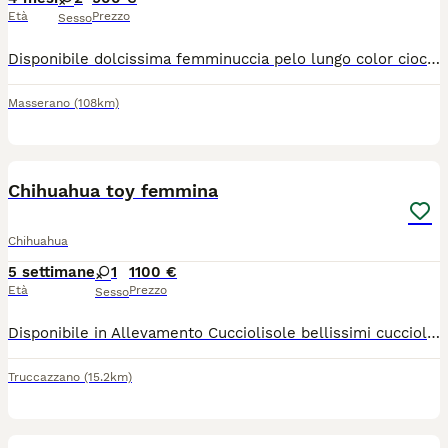
Età
Prezzo
Sesso
Disponibile dolcissima femminuccia pelo lungo color cioccolato. La piccola ha un carattere straordinario, è un vero gioiellino un regalo x l’anima e la mente , con lei non ci può annoiare. Ama la compagnia sua dei suoi simili che umani. Solo persone serie e amati dei animali. No allevatori. Solo famiglie. Consegnamo personalmente in tutta Italia.
Masserano
(108km)
15
1
Chihuahua toy femmina
Chihuahua
5 settimane
1
1100 €
Età
Prezzo
Sesso
Disponibile in Allevamento Cucciolisole bellissimi cuccioli di chihuahua si vari colori che si consegnano DI PERSONA in tutta ITALIA dal 20 agosto in poi. I cuccioli avranno doppia sverminazione, primo e secondo vaccino, libretto sanitario e visita veterinaria, microchip con relativo passaggio di proprietà, pedigree Enci e trattamento antiparassitario. Saranno abituati all'uso della traversina igienica e socializzati con altri cani e gatti. Crescono in famiglia giocando con bambini... Allevamento CUCCIOLISOLE anche whatapp
Truccazzano
(15.2km)
21