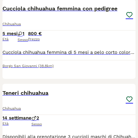
Cucciola chihuahua femmina con pedigree
Chihuahua
5 mesi
1
800 €
Età
Prezzo
Sesso
Cucciola chihuahua femmina di 5 mesi a pelo corto color bianco fulvo, con pedigree, microchip e vaccini. Genitori di mia proprietà e visibili in provincia di Lodi
Borgo San Giovanni
(38.8km)
4
Teneri chihuahua
Chihuahua
14 settimane
2
Età
Sesso
Disponibili alla prenotazione 3 cuccioli maschi di Chihuahua nati il 29/04/2026 da genitori di nostra proprietà, visibili. I cuccioli vengono cresciuti in ambiente familiare e saranno ceduti al compimento dei 70 giorni con: ? Pedigree ENCI ? Microchip ? Libretto sanitario ? Vaccinazioni eseguite ? Sverminazioni effettuate e annotate Colorazioni presenti in cucciolata: blue/lilac sable scuro con mascherina I cuccioli saranno visibili solo a persone realmente interessate e amanti della razza. Disponibili ulteriori foto e video in privato. Per informazioni contattare telefonicamente