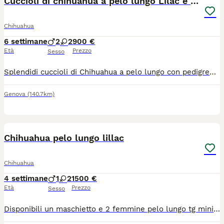
Cuccioli di chihuahua a pelo lungo Lilac e Blu
Chihuahua
6 settimane
2
2
900 €
Età
Prezzo
Sesso
Splendidi cuccioli di Chihuahua a pelo lungo con pedigree ENCI Disponibili splendidi cuccioli di Chihuahua a pelo lungo, nati il 26/06/2026, allevati con amore in ambiente familiare. Entrambi i genitori sono muniti di pedigree ENCI e i cuccioli saranno ceduti solo dopo il compimento dell’età prevista dalla normativa. Disponibili: * 🩵 1 Maschi: €900 * 🩷 2 Femmine: €1.200 I cuccioli saranno consegnati con: ✔ Microchip ✔ Prima vaccinazione ✔ Sverminazioni effettuate ✔ Libretto sanitario ✔ Pedigree ENCI richiesto I cuccioli cresceranno in ambiente familiare, saranno abituati al contatto con le persone e con i bambini, ricevendo fin da piccoli le migliori cure. Per maggiori informazioni, foto o per fissare una visita, contattatemi in privato. Solo persone realmente interessate e amanti della razza.
Genova
(140.7km)
4
Chihuahua pelo lungo lillac
Chihuahua
4 settimane
1
2
1500 €
Età
Prezzo
Sesso
Disponibili un maschietto e 2 femmine pelo lungo tg mini verranno consegnati completi di ciclo vermifugo trattamento antiparassitario vaccino microchip certificato medico libretto sanitario iscrizione anagrafe canina passaggio di proprietà kit cucciolo pedigree enci genitori visibili solo persone responsabili siamo in provincia di Bergamo solo contatti telefonici 3491350788