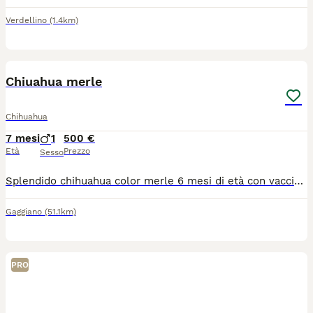
Verdellino
(1.4km)
7
Chiuahua merle
Chihuahua
7 mesi
1
500 €
Età
Prezzo
Sesso
Splendido chihuahua color merle 6 mesi di età con vaccinazioni fatte maschio molto docile e affettuoso!
Gaggiano
(51.1km)
PRO