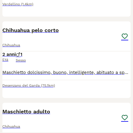
Verdellino
(1.4km)
9
Chihuahua pelo corto
Chihuahua
2 anni
1
Età
Sesso
Maschietto dolcissimo, buono, intelligente, abituato a sporcare in giardino, solo da compagnia, ha microchip, libretto sanitario completo di vaccini e trattamento antiparassitario. Per informazioni contattatemi al 3398754098 Non è in regalo
Desenzano del Garda
(75.1km)
5
Maschietto adulto
Chihuahua