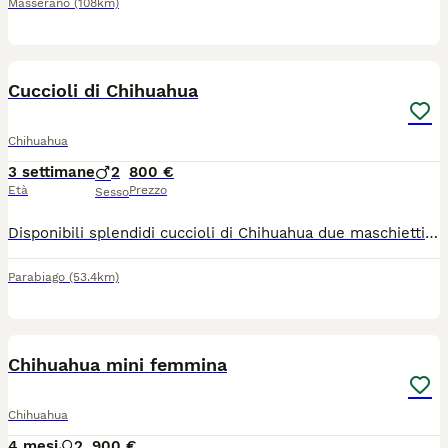
Masserano
(108km)
9
Cuccioli di Chihuahua
Chihuahua
3 settimane
2
800 €
Età
Prezzo
Sesso
Disponibili splendidi cuccioli di Chihuahua due maschietti, genitori visibili in quanto di nostra proprietà, verranno ceduti con microchip, visita veterinaria e primo vaccino. Disponibili dal 14 /09
Parabiago
(53.4km)
4
Chihuahua mini femmina
Chihuahua
4 mesi
2
900 €