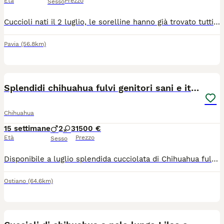
Età
Prezzo
Sesso
Cuccioli nati il 2 luglio, le sorelline hanno già trovato tutti una nuova famiglia, ed è rimasta solo questa dolcissima femminuccia in attesa di trovare la sua famiglia ​La piccola è prenotabile da subito e sarà pronta per venire con voi a partire dal 27 agosto. ​Per qualsiasi informazione, per ricevere altre foto contattatemi pure tramite WhatsApp al numero: 3385636194
Pavia
(56.8km)
15
Splendidi chihuahua fulvi genitori sani e italiani
Chihuahua
15 settimane
2
3
1500 €
Età
Prezzo
Sesso
​Disponibile a luglio splendida cucciolata di Chihuahua fulvi (anche carbonati con macchie bianche). ​ 🏆 Genealogia e Salute La qualità dei nostri cuccioli parte dalle loro radici. Entrambi i genitori provengono da due dei più rinomati allevamenti italiani (documenti in foto) scelti per l'eccellenza delle loro linee di sangue e per l'attenzione alla salute e al carattere: Genitori visibili e di nostra proprietà. Carattere equilibrato, socievole e affettuoso. ❤️ La nostra Filosofia: Etica e Libertà Crediamo fermamente che un cane felice sia un cane che vive la casa. La nostra non è una produzione "in serie", ma un atto d'amore. Per informazioni, foto o per venire a conoscere i piccoli e i loro genitori, contattateci qui o sulla nostra pagina Fb (i chihuahua delle lanterne) o Ig (le_lanterne_) *Siamo a disposizione per qualsiasi consiglio pre e post-adozione.*
Ostiano
(64.6km)
14