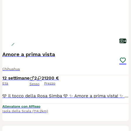
4
Amore a prima vista
Chihuahua
12 settimane
2
2
1200 €
Età
Prezzo
Sesso
🩵 il tocco della Rosa Simba 🩵 ✨ Amore a prima vista! ✨ Guardate questo splendido cucciolo di Chihuahua a pelo corto, un batuffolo color bianco crema di quasi 2 mesi! 🤍🍼 Ha un carattere davvero eccezionale: è dolcissimo, simpatico e ha una voglia matta di giocare. Cerchiamo per lui una famiglia speciale che sia pronta a riempirlo di coccole e a condividere tantissimi momenti felici. 🏡❤️ Per Inf: 📞 3517128012 #chihuahuapelocorto #cucciolo #chihuahuabianco #cucciolichihuahua # doglovers instachihuahua
Allevatore con Affisso
Isola della Scala
(114.2km)
5
1