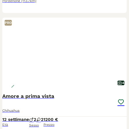
Pordenone
(113.7km)
PRO
4
Amore a prima vista
Chihuahua
12 settimane
2
2
1200 €
Età
Prezzo
Sesso