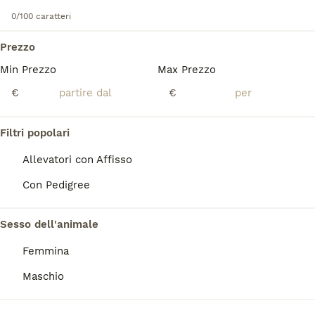
0/100 caratteri
Chihuahua cioccolato 3 maschietti e 1 femmina sono tutti pelo lungo . Avranno sverminazione microchip vaccinazione pedigree ENCI. Mamma colore isabella papà cioccolato tricolore entrambi con DNA depositato. Non sono in regalo .
Prezzo
Ceresara
(86.7km)
Min Prezzo
Max Prezzo
14
€
€
Chihuahua maschio toy
Filtri popolari
Chihuahua
Allevatori con Affisso
5 settimane
1
1100 €
Con Pedigree
Età
Prezzo
Sesso
Disponibile in Allevamento Cucciolisole bellissimi cuccioli di chihuahua si vari colori che si consegnano DI PERSONA in tutta ITALIA dal 20 agosto in poi. I cuccioli avranno doppia sverminazione, primo e secondo vaccino, libretto sanitario e visita veterinaria, microchip con relativo passaggio di proprietà, pedigree Enci e trattamento antiparassitario. Saranno abituati all'uso della traversina igienica e socializzati con altri cani e gatti. Crescono in famiglia giocando con bambini... Allevamento CUCCIOLISOLE anche whatapp
Sesso dell'animale
Bentivoglio
(68.9km)
Femmina
Maschio
8
1
Cuccioli Chihuahua alta genealogia