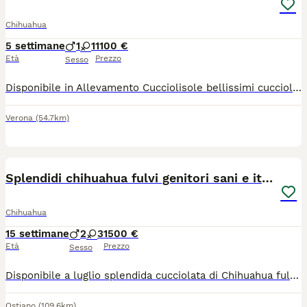
Chihuahua
5 settimane
1
1
1100 €
Età
Prezzo
Sesso
Disponibile in Allevamento Cucciolisole bellissimi cuccioli di chihuahua si vari colori che si consegnano DI PERSONA in tutta ITALIA dal 20 agosto in poi. I cuccioli avranno doppia sverminazione, primo e secondo vaccino, libretto sanitario e visita veterinaria, microchip con relativo passaggio di proprietà, pedigree Enci e trattamento antiparassitario. Saranno abituati all'uso della traversina igienica e socializzati con altri cani e gatti. Crescono in famiglia giocando con bambini... Allevamento CUCCIOLISOLE anche whatapp
Verona
(54.7km)
15
Splendidi chihuahua fulvi genitori sani e italiani
Chihuahua
15 settimane
2
3
1500 €
Età
Prezzo
Sesso
​Disponibile a luglio splendida cucciolata di Chihuahua fulvi (anche carbonati con macchie bianche). ​ 🏆 Genealogia e Salute La qualità dei nostri cuccioli parte dalle loro radici. Entrambi i genitori provengono da due dei più rinomati allevamenti italiani (documenti in foto) scelti per l'eccellenza delle loro linee di sangue e per l'attenzione alla salute e al carattere: Genitori visibili e di nostra proprietà. Carattere equilibrato, socievole e affettuoso. ❤️ La nostra Filosofia: Etica e Libertà Crediamo fermamente che un cane felice sia un cane che vive la casa. La nostra non è una produzione "in serie", ma un atto d'amore. Per informazioni, foto o per venire a conoscere i piccoli e i loro genitori, contattateci qui o sulla nostra pagina Fb (i chihuahua delle lanterne) o Ig (le_lanterne_) *Siamo a disposizione per qualsiasi consiglio pre e post-adozione.*
Ostiano
(109.6km)