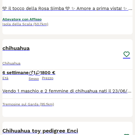
🩵 il tocco della Rosa Simba 🩵 ✨ Amore a prima vista! ✨ Guardate questo splendido cucciolo di Chihuahua a pelo corto, un batuffolo color bianco crema di quasi 2 mesi! 🤍🍼 Ha un carattere davvero eccezionale: è dolcissimo, simpatico e ha una voglia matta di giocare. Cerchiamo per lui una famiglia speciale che sia pronta a riempirlo di coccole e a condividere tantissimi momenti felici. 🏡❤️ Per Inf: 📞 3517128012 #chihuahuapelocorto #cucciolo #chihuahuabianco #cucciolichihuahua # doglovers instachihuahua
Allevatore con Affisso
Isola della Scala
(50.7km)
5
chihuahua
Chihuahua
6 settimane
1
1
800 €
Età
Prezzo
Sesso
Vendo 1 maschio e 2 femmine di chihuahua nati il 23/06/2026 i cuccioli sono cresciuti in casa in ambiente familiare e verranno ceduti con vaccinazione, sverminazione e microcip, la mamma è quella marrone e pesa 2 LG il papà è quello bianco e pesa 2.5 kg
Tremosine sul Garda
(95.1km)
13
Chihuahua toy pedigree Enci