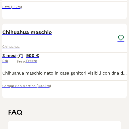
Este
(1.1km)
3
Chihuahua maschio
Chihuahua
3 mesi
1
900 €
Età
Prezzo
Sesso
Chihuahua maschio nato in casa genitori visibili con dna depositato e pedegree. Cucciolo con pelo raso nero dentatura a forbice taglia media corretto testicoli in sede abituato alla traversina
Campo San Martino
(39.5km)
FAQ