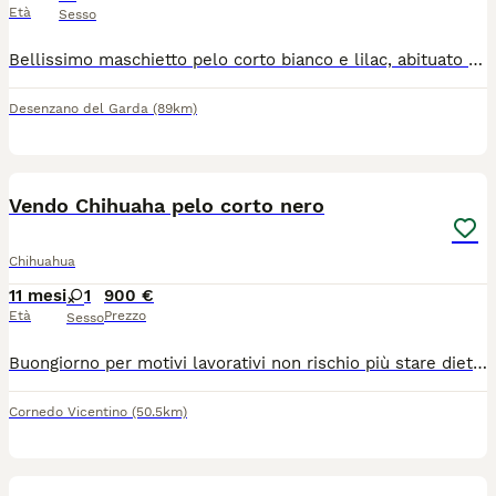
Età
Sesso
Bellissimo maschietto pelo corto bianco e lilac, abituato a sporcare in giardino, dolcissimo, solo da compagnia, no altri maschi, per informazioni solo telefoniche, 3398754098. Non è in regalo
Desenzano del Garda
(89km)
2
Vendo Chihuaha pelo corto nero
Chihuahua
11 mesi
1
900 €
Età
Prezzo
Sesso
Buongiorno per motivi lavorativi non rischio più stare dietro al mio Chihuaha. A malincuore scelgo di venderla. È una femmina di quasi un anno color nero a pelo corto.
Cornedo Vicentino
(50.5km)
21