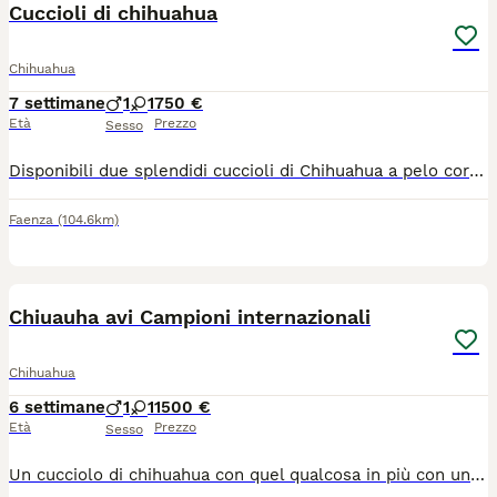
Cuccioli di chihuahua
Chihuahua
7 settimane
1
1
750 €
Età
Prezzo
Sesso
Disponibili due splendidi cuccioli di Chihuahua a pelo corto: un maschietto e una femminuccia. I cuccioli sono nati e cresciuti in ambiente familiare, circondati da amore, attenzioni e coccole ogni giorno. Sono ben socializzati, abituati al contatto umano e crescono con grande cura. Al momento della consegna saranno: • vaccinati • microchippati • sverminati • con libretto sanitario Mamma visibile: Chihuahua nera a pelo corto, 1 anno e mezzo, dolcissima e in ottima salute. Papà: Chihuahua color crema a pelo corto. Cerchiamo per loro famiglie serie e amorevoli, che possano offrire una casa piena di affetto. Prezzo: 750 € ciascuno. Per maggiori informazioni o foto, contattatemi in privato.
Faenza
(104.6km)
32
Chiuauha avi Campioni internazionali
Chihuahua
6 settimane
1
1
1500 €
Età
Prezzo
Sesso
Un cucciolo di chihuahua con quel qualcosa in più con una genetica riconosciuta al 100% la sua discendenza diretta con molti campioni nazionali ed internazionali bellezza e riproduzione vediamo tutti i soggetti hanno il sangue depositato, se cerchi sicurezza bellezza salute tutto dichiarato iniziamo le prenotazioni i cuccioli verranno ceduti con pedigree microchip vaccini sverminazione, certificato buona salute per altre info contattatemi,obbligatorio acconto per prenotare il cucciolo,una volta nati