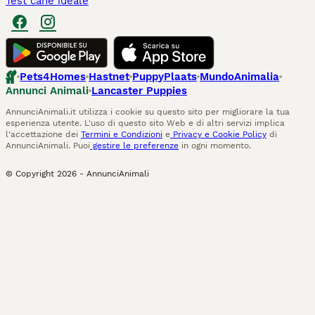
Test cane ideale
Pets4Homes
Hastnet
PuppyPlaats
MundoAnimalia
Annunci Animali
Lancaster Puppies
AnnunciAnimali.it utilizza i cookie su questo sito per migliorare la tua
esperienza utente. L'uso di questo sito Web e di altri servizi implica
l'accettazione dei
Termini e Condizioni
e
Privacy e Cookie Policy
di
AnnunciAnimali. Puoi
gestire le preferenze
in ogni momento.
© Copyright
2026
-
AnnunciAnimali