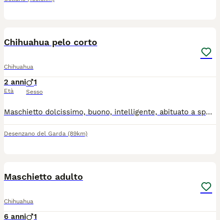
9
Chihuahua pelo corto
Chihuahua
2 anni
1
Età
Sesso
Maschietto dolcissimo, buono, intelligente, abituato a sporcare in giardino, solo da compagnia, ha microchip, libretto sanitario completo di vaccini e trattamento antiparassitario. Per informazioni contattatemi al 3398754098 Non è in regalo
Desenzano del Garda
(89km)
5
Maschietto adulto
Chihuahua
6 anni
1