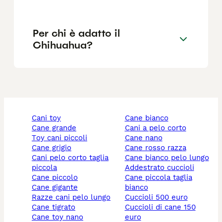
Per chi è adatto il
Chihuahua?
cani toy
cane bianco
cane grande
cani a pelo corto
toy cani piccoli
cane nano
cane grigio
cane rosso razza
cani pelo corto taglia
cane bianco pelo lungo
piccola
addestrato cuccioli
cane piccolo
cane piccola taglia
cane gigante
bianco
razze cani pelo lungo
cuccioli 500 euro
cane tigrato
cuccioli di cane 150
cane toy nano
euro