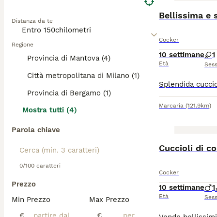
Distanza da te
Cocker
Regione
10 settimane
1
Provincia di Mantova (4)
Età
Ses
Città metropolitana di Milano (1)
Provincia di Bergamo (1)
Marcaria
(121.9km)
Mostra tutti (4)
Parola chiave
Cuccioli di c
0/100 caratteri
Cocker
Prezzo
10 settimane
1
Età
Ses
Min Prezzo
Max Prezzo
€
€