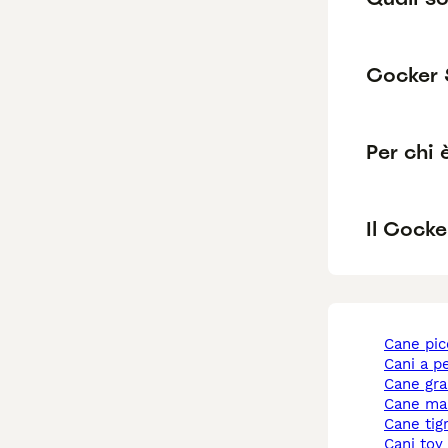
Cocker 
Per chi 
Il Cocke
cane pi
cani a p
cane gr
cane ma
cane tig
cani toy