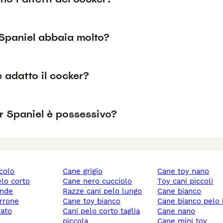
Spaniel abbaia molto?
è adatto il cocker?
r Spaniel è possessivo?
ccolo
cane grigio
cane toy nano
elo corto
cane nero cucciolo
toy cani piccoli
ande
razze cani pelo lungo
cane bianco
rrone
cane toy bianco
cane bianco pelo
rato
cani pelo corto taglia
cane nano
piccola
cane mini toy