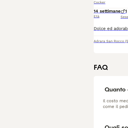
Cocker
14 settimane
1
Età
Ses
Adrara San Rocco
(
FAQ
Quanto c
Il costo med
come il pedi
Quali so