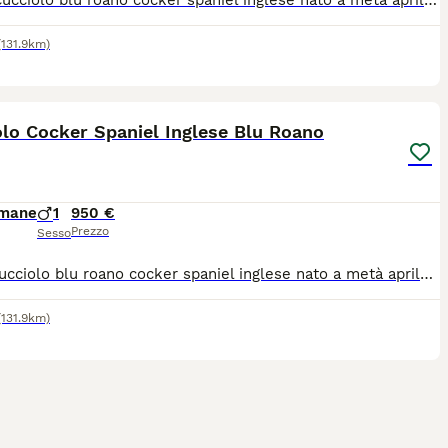
Ettore cucciolo blu roano cocker spaniel inglese nato a metà aprile e pronto ad entrare in famiglia. Futura taglia medio piccola. Doppia vaccinazione eseguita, doppia sverminazione fatta, microchippato, Pedigree, socializzato, affettuosissimo e di sana costituzione. Genitori sani e certificati entrambi e visibili perché di nostra proprietà, provenienti da 2 importanti e storici allevamenti italiani riconosciuti ENCI. Disponibile da subito. Prezzo trattabile.
(131.9km)
9
lo Cocker Spaniel Inglese Blu Roano
imane
1
950 €
Prezzo
Sesso
Oscar cucciolo blu roano cocker spaniel inglese nato a metà aprile e pronto ad entrare in famiglia. Futura taglia medio piccola. Doppia vaccinazione eseguita, doppia sverminazione fatta, microchippato, Pedigree, socializzato, affettuosissimo e di sana costituzione. Genitori sani e certificati entrambi e visibili perché di nostra proprietà, provenienti da 2 importanti e storici allevamenti italiani riconosciuti ENCI. Disponibile da subito.
(131.9km)