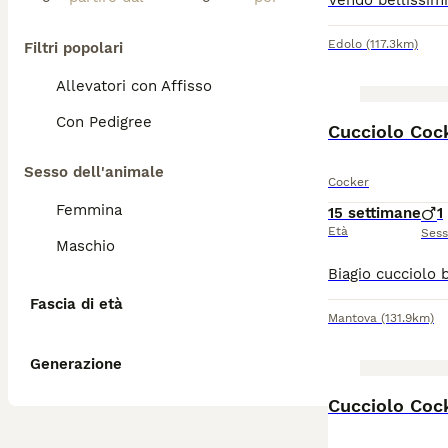
Edolo
(117.3km)
Filtri popolari
Allevatori con Affisso
Con Pedigree
Cucciolo Coc
Sesso dell'animale
Cocker
Femmina
15 settimane
1
Età
Ses
Maschio
Fascia di età
Mantova
(131.9km)
Generazione
Cucciolo Coc