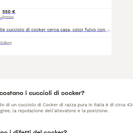
550 €
Prezzo
so
Dolce ed adorabile cucciolo di cocker cerca casa, color fulvo con particolari su muso e fronte bianchi, cedo già sverminato con microchip e vaccini. Possibilità di vedere entrambi i genitori.
59.9km)
ostano i cuccioli di cocker?
io di un cucciolo di Cocker di razza pura in Italia è di circa 4
gree, la reputazione dell'allevatore e la posizione.
no i difetti del cocker?