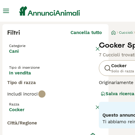
Filtri
Cancella tutto
Cuccioli
Cocker Sp
Categorie
Cani
7 Cuccioli trovat
Cocker
Tipo di inserzione
Solo di razza
In vendita
Tipo di razza
Originariamente 
anni, la razza s
Salva ricerca
Includi incroci
che si adattano 
paziente e leale
Razza
Cocker
Leggi la
nostra p
Questo annunci
Ti abbiamo rein
Città/Regione