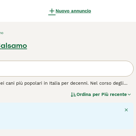
Nuovo annuncio
mo
 Balsamo
 cani più popolari in Italia per decenni. Nel corso degli
po che nell'ambiente domestico. Sono cani felici ed energici
Ordina per
Più recente
remamente intelligenti, vantano una natura amichevole,
 giardino, un parco o un campo di campagna.
di cane.
7