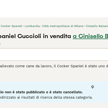
Cocker Spaniel
Lombardia
Città metropolitana di Milano
Cinisello Balsa
aniel Cuccioli in vendita
a Cinisello
i
allevato come cane da lavoro, il Cocker Spaniel è stato uno dei
i è affermata anche in molti altri paesi del mondo, sia in cam
bene alla maggior parte degli stili di vita. I cocker sono est
 e sono sempre felici di poter usare il naso per esplorare un
agina di consigli sul Cocker
per informazioni su questa razza 
o non è stato pubblicato o è stato cancellato.
dirizzato ai risultati di ricerca della stessa categoria.
7