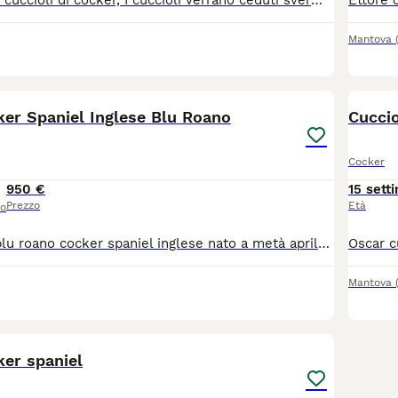
Vendo bellissimi cuccioli di cocker, I cuccioli verrano ceduti sverminati e con prima vaccinazione. Se interessati contattatemi al numero: 3664989350 Info e prezzo in chat
Mantova
8
ker Spaniel Inglese Blu Roano
Cuccio
Cocker
950 €
15 sett
Prezzo
Età
so
Biagio cucciolo blu roano cocker spaniel inglese nato a metà aprile e pronto ad entrare in famiglia. Futura taglia medio piccola. Doppia vaccinazione eseguita, doppia sverminazione fatta, microchippato, Pedigree, socializzato, affettuosissimo e di sana costituzione. Genitori sani e certificati entrambi e visibili perché di nostra proprietà, provenienti da 2 importanti e storici allevamenti italiani riconosciuti ENCI. Disponibile da subito. Prezzo trattabile.
Mantova
4
1
ker spaniel