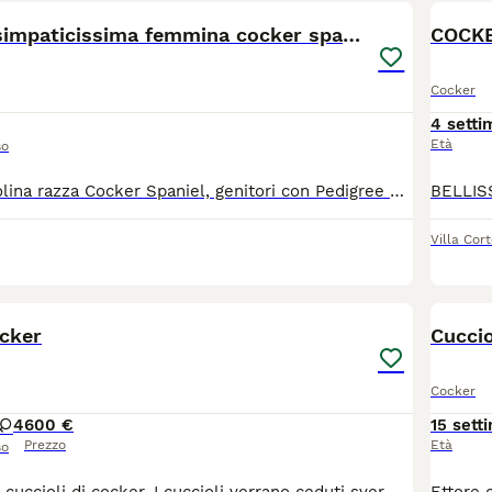
Bellissima e simpaticissima femmina cocker spaniel
COCKE
Cocker
4 setti
Età
so
Splendida cucciolina razza Cocker Spaniel, genitori con Pedigree Enci, nata e cresciuta in famiglia, colore bianco e nero, vivace, intelligente e simpatica. Cedesi con regolari vaccinazioni, microchip, certificato di buona salute e Pedigree.
Villa Cor
13
ocker
Cuccio
Cocker
4
600 €
15 sett
Prezzo
Età
so