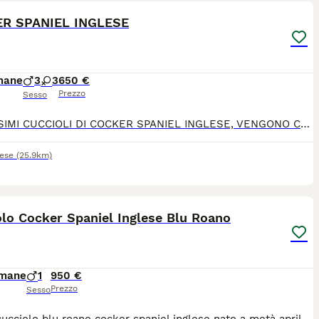
R SPANIEL INGLESE
mane
3
3
650 €
Prezzo
Sesso
BELLISSIMI CUCCIOLI DI COCKER SPANIEL INGLESE, VENGONO CEDUTI CON PEDIGREE,MICROCIP,VACINI ,SVERMINATI,LIBRETTO DI BUONA SALUTE. GENITORI VISIBILI
tese
(25.9km)
8
lo Cocker Spaniel Inglese Blu Roano
imane
1
950 €
Prezzo
Sesso