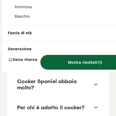
cocker?
Femmina
Il costo medio di un cucciolo di Cocker di
Maschio
razza pura in Italia è di circa 434€ ,anche se
i prezzi possono variare in base a fattori
come il pedigree, la reputazione
Fascia di età
dell'allevatore e la posizione.
Generazione
Quali sono i difetti del
Salva ricerca
cocker?
Mostra risultati
(
1
)
Cocker Spaniel abbaia
molto?
Per chi è adatto il cocker?