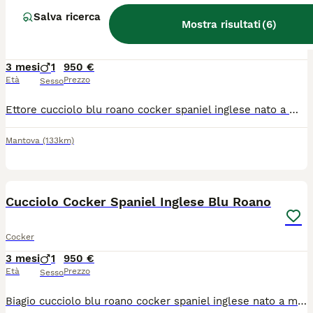
Cucciolo Cocker Spaniel Inglese Blu Roano
Salva ricerca
Mostra risultati
(
6
)
Cocker
3 mesi
1
950 €
Età
Prezzo
Sesso
Ettore cucciolo blu roano cocker spaniel inglese nato a metà aprile e pronto ad entrare in famiglia. Futura taglia medio piccola. Doppia vaccinazione eseguita, doppia sverminazione fatta, microchippato, Pedigree, socializzato, affettuosissimo e di sana costituzione. Genitori sani e certificati entrambi e visibili perché di nostra proprietà, provenienti da 2 importanti e storici allevamenti italiani riconosciuti ENCI. Disponibile da subito. Prezzo trattabile.
Mantova
(133km)
8
Cucciolo Cocker Spaniel Inglese Blu Roano
Cocker
3 mesi
1
950 €
Età
Prezzo
Sesso
Biagio cucciolo blu roano cocker spaniel inglese nato a metà aprile e pronto ad entrare in famiglia. Futura taglia medio piccola. Doppia vaccinazione eseguita, doppia sverminazione fatta, microchippato, Pedigree, socializzato, affettuosissimo e di sana costituzione. Genitori sani e certificati entrambi e visibili perché di nostra proprietà, provenienti da 2 importanti e storici allevamenti italiani riconosciuti ENCI. Disponibile da subito. Prezzo trattabile.