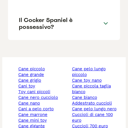
Il Cocker Spaniel è
possessivo?
cane piccolo
cane pelo lungo
cane grande
piccolo
cane grigio
cane toy nano
cani toy
cane piccola taglia
toy cani piccoli
bianco
cane nero cucciolo
cane bianco
cane nano
addestrato cuccioli
cani a pelo corto
cane pelo lungo nero
cane marrone
cuccioli di cane 100
cane mini toy
euro
cane gigante
cuccioli 700 euro