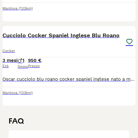
Mantova
(133km)
9
Cucciolo Cocker Spaniel Inglese Blu Roano
Cocker
3 mesi
1
950 €
Età
Prezzo
Sesso
Oscar cucciolo blu roano cocker spaniel inglese nato a metà aprile e pronto ad entrare in famiglia. Futura taglia medio piccola. Doppia vaccinazione eseguita, doppia sverminazione fatta, microchippato, Pedigree, socializzato, affettuosissimo e di sana costituzione. Genitori sani e certificati entrambi e visibili perché di nostra proprietà, provenienti da 2 importanti e storici allevamenti italiani riconosciuti ENCI. Disponibile da subito.
Mantova
(133km)
FAQ