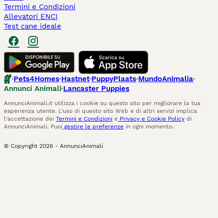
Termini e Condizioni
Allevatori ENCI
Test cane ideale
Pets4Homes
Hastnet
PuppyPlaats
MundoAnimalia
Annunci Animali
Lancaster Puppies
AnnunciAnimali.it utilizza i cookie su questo sito per migliorare la tua
esperienza utente. L'uso di questo sito Web e di altri servizi implica
l'accettazione dei
Termini e Condizioni
e
Privacy e Cookie Policy
di
AnnunciAnimali. Puoi
gestire le preferenze
in ogni momento.
© Copyright
2026
-
AnnunciAnimali