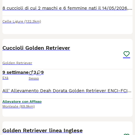
8 cuccioli di cui 2 maschi e 6 femmine nati il 14/05/2026, vendo i cuccioli saranno ceduti con primo vaccino, microchip, due sverminazioni, pedrigree enci. Genitori di proprietà visibili in ogni momento. Nati e cresciuti in famiglia a contatto con bambini. Prezzo trattabile
Celle Ligure
(132.3km)
8
Cuccioli Golden Retriever
Golden Retriever
9 settimane
3
9
Età
Sesso
All' Allevamento Deah Dorata Golden Retriever ENCI-FCI dispone di una cucciolata di Alta Genealogia. I cuccioli verranno consegnati alle nuove famiglie con chip, vaccino, sverminazione (4 volte) Certificati Ufficiali dei Genitori entrambi esenti da patologie genetiche ereditarie con Test DNA, Pedigree ENCI e Certificati di buona salute redatto dal veterinario. Per maggiori informazioni non esitate a contattarmi. Grazie.
Allevatore con Affisso
Monleale
(69.9km)
9
Golden Retriever linea Inglese