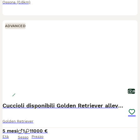
Ossona
(0.6km)
ADVANCED
8
Cuccioli disponibili Golden Retriever allevamento
Golden Retriever
5 mesi
1
1
1000 €
Età
Prezzo
Sesso