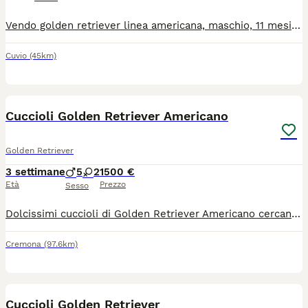
Vendo golden retriever linea americana, maschio, 11 mesi. Microchip, vaccini, pedigree, trattamento parassiti.
Cuvio
(45km)
4
Cuccioli Golden Retriever Americano
Golden Retriever
3 settimane
5
2
1500 €
Età
Prezzo
Sesso
Dolcissimi cuccioli di Golden Retriever Americano cercano casa a partire da agosto, i cagnolini verranno ceduti muniti di microchip, vaccinazione, sverminazione, libretto sanitario e pedigree enci! Se interessati contattateci su whatsapp o via telefonica al numero 3292398620
Cremona
(97.6km)
8
1
Cuccioli Golden Retriever