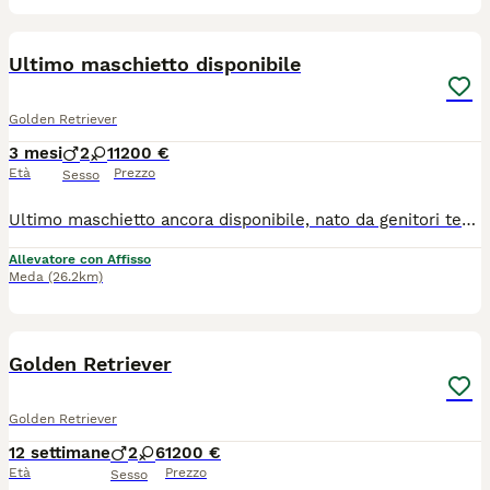
11
Ultimo maschietto disponibile
Golden Retriever
3 mesi
2
1
1200 €
Età
Prezzo
Sesso
Ultimo maschietto ancora disponibile, nato da genitori testati per displasia Anche/Gomiti, oculopatie, cardiopatie, test genetici Laboklin e Vetogene con DNA depositato. Verra’ consegnato dopo i 65 giorni con Pedigree ENCI, primo Vaccino, 3 Sverminazioni, Thermochip, iscrizione anagrafe canina e puppykit.
Allevatore con Affisso
Meda
(26.2km)
6
1
Golden Retriever
Golden Retriever
12 settimane
2
6
1200 €
Età
Prezzo
Sesso