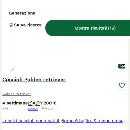
PRO
Generazione
Salva ricerca
Mostra risultati
(
16
)
4
Cuccioli golden retriever
Golden Retriever
4 settimane
4
1
1200 €
Età
Prezzo
Sesso
I nostri cuccioli sono nati il giorno 6 luglio. Saranno cresciuti nella nostra casa con la mamma Elly, zia Ysera e nonna Celeste, per questo saranno già abituati alla vita familiare. Non siamo un allevamento intensivo ma una famiglia che ama i suoi cuccioli. Verrano ceduti a chi come noi vorrà donargli tempo e amore, avranno vaccini pedigree visite veterinarie e microchip.