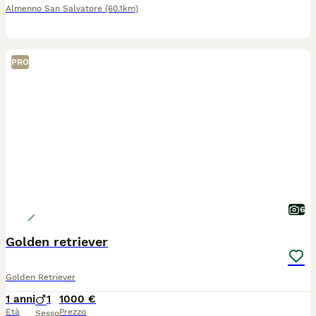
Almenno San Salvatore
(60.1km)
PRO
6
Golden retriever
Golden Retriever
1 anni
1
1000 €
Età
Prezzo
Sesso