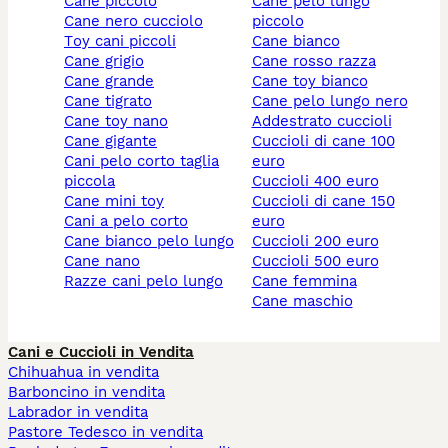
cane piccolo
cane pelo lungo
cane nero cucciolo
piccolo
toy cani piccoli
cane bianco
cane grigio
cane rosso razza
cane grande
cane toy bianco
cane tigrato
cane pelo lungo nero
cane toy nano
addestrato cuccioli
cane gigante
cuccioli di cane 100
cani pelo corto taglia
euro
piccola
cuccioli 400 euro
cane mini toy
cuccioli di cane 150
cani a pelo corto
euro
cane bianco pelo lungo
cuccioli 200 euro
cane nano
cuccioli 500 euro
razze cani pelo lungo
cane femmina
cane maschio
Cani e Cuccioli in Vendita
Chihuahua in vendita
Barboncino in vendita
Labrador in vendita
Pastore Tedesco in vendita