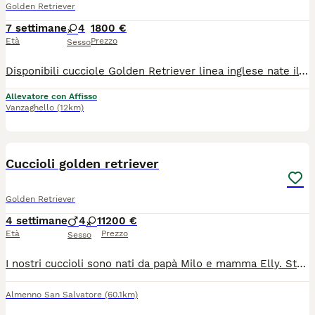
Golden Retriever
7 settimane
4
1800 €
Età
Prezzo
Sesso
Disponibili cucciole Golden Retriever linea inglese nate il 15 giugno. Genitori testati per le malattie genetiche della razza. Esenti da displasia anche e gomiti. Ecocardio FSA per la riproduzione. DNA depositato all'ENCI. Le cucciole sono disponibili dal 22 agosto. Sverminate Microchip Pedigree 1° Vaccino Test Giardia Kit puppy ALLEVAMENTO AMATORIALE CON AFFISSO ENCI "DI GOLDEN BELLE" I MIEI CANI VIVONO LIBERI NO GABBIE!
Allevatore con Affisso
Vanzaghello
(12km)
7
Cuccioli golden retriever
Golden Retriever
4 settimane
4
1
1200 €
Età
Prezzo
Sesso
I nostri cuccioli sono nati da papà Milo e mamma Elly. Stanno crescendo in casa con la nostra famiglia. Non siamo un allevamento ma una famiglia che li sta crescendo con amore. Saranno ceduti a chi avrà amore e tempo da dargli. In cambio riceverete molto di più! Saranno vaccinati avranno microchip e libretto sanitario. Con pedigree.
Almenno San Salvatore
(60.1km)