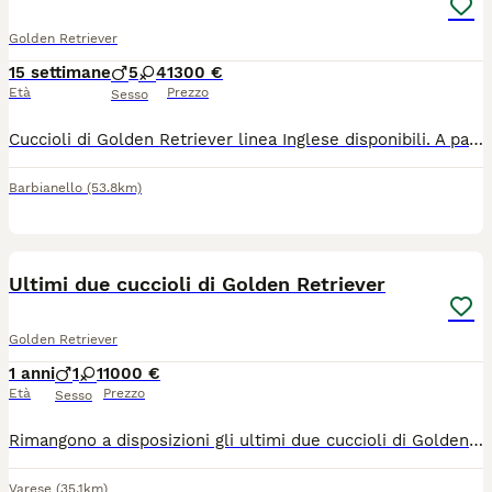
Golden Retriever
15 settimane
5
4
1300 €
Età
Prezzo
Sesso
Cuccioli di Golden Retriever linea Inglese disponibili. A partire dal 15 di giugno. Genitori esenti displasia anche e gomiti (lettura ufficiale FSA), test genetici, visibili in allevamento. I cuccioli verranno consegnati con microchip, vaccinazione, libretto sanitario, sverminati, puppy kit e pedigree.
Barbianello
(53.8km)
11
3
Ultimi due cuccioli di Golden Retriever
Golden Retriever
1 anni
1
1
1000 €
Età
Prezzo
Sesso
Rimangono a disposizioni gli ultimi due cuccioli di Golden Retriever, un maschietto e una femminuccia. I genitori sono entrambi visibili, la madre è quella più scura nelle foto e ha 4 anni mentre il padre è quello più chiaro con quasi 1 anno di età. I cuccioli sono tutti in salute e controllati periodicamente dal veterinario. Verranno consegnati con microchip, ciclo completo di sverminazione e in base alla data di consegna regolare vaccinazione.
Varese
(35.1km)