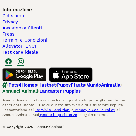
Informazione
Chi siamo
Privacy
Assistenza Clienti
Press
Termini e Condizioni
Allevatori ENCI
Test cane ideale
Pets4Homes
Hastnet
PuppyPlaats
MundoAnimalia
Annunci Animali
Lancaster Puppies
AnnunciAnimali.it utilizza i cookie su questo sito per migliorare la tua
esperienza utente. L'uso di questo sito Web e di altri servizi implica
l'accettazione dei
Termini e Condizioni
e
Privacy e Cookie Policy
di
AnnunciAnimali. Puoi
gestire le preferenze
in ogni momento.
© Copyright
2026
-
AnnunciAnimali